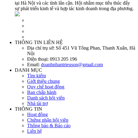
tại Hà Nội và các tỉnh lân cận. Hội nhằm mục tiêu thúc đẩy
sự phát triển kinh tế và hợp tác kinh doanh trong địa phương.
THÔNG TIN LIÊN HỆ
Địa chỉ trụ sở:
Số 451 Vũ Tông Phan, Thanh Xuân, Hà
Nội
Điện thoại:
0913 205 196
Email:
doanhnhantrieuson@gmail.com
DANH MỤC
Tìm kiếm
Giới thiệu chung
Quy chế hoạt động
Ban chấp hành
Danh sách hội viên
Nhà tài trợ
THÔNG TIN
Hoạt động
Chứng nhận hội viên
Thông báo & Báo cáo
Liên hệ