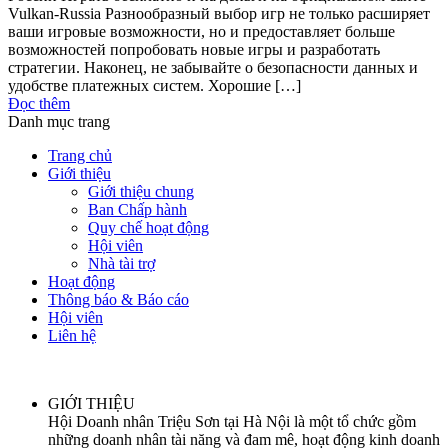
Vulkan-Russia Разнообразный выбор игр не только расширяет
ваши игровые возможности, но и предоставляет больше
возможностей попробовать новые игры и разработать
стратегии. Наконец, не забывайте о безопасности данных и
удобстве платежных систем. Хорошие […]
Đọc thêm
Danh mục trang
Trang chủ
Giới thiệu
Giới thiệu chung
Ban Chấp hành
Quy chế hoạt động
Hội viên
Nhà tài trợ
Hoạt động
Thông báo & Báo cáo
Hội viên
Liên hệ
GIỚI THIỆU
Hội Doanh nhân Triệu Sơn tại Hà Nội là một tổ chức gồm
những doanh nhân tài năng và đam mê, hoạt động kinh doanh