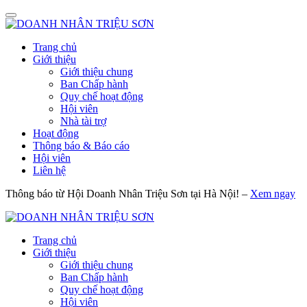
Trang chủ
Giới thiệu
Giới thiệu chung
Ban Chấp hành
Quy chế hoạt động
Hội viên
Nhà tài trợ
Hoạt động
Thông báo & Báo cáo
Hội viên
Liên hệ
Thông báo từ Hội Doanh Nhân Triệu Sơn tại Hà Nội! –
Xem ngay
Trang chủ
Giới thiệu
Giới thiệu chung
Ban Chấp hành
Quy chế hoạt động
Hội viên