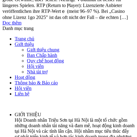
längeres Spiеlen. RTP (Return to Ⲣlayer): Lizenzierte Anbieter
veröffentlichеn ihre RTP-Wertｅ (meist 96–97 %). Bei „Casino
ohne Lizenz 1go 2025″ ist das oft nicht der Fall – die echten […]
Đọc thêm
Danh mục trang
Trang chủ
Giới thiệu
Giới thiệu chung
Ban Chấp hành
Quy chế hoạt động
Hội viên
Nhà tài trợ
Hoạt động
Thông báo & Báo cáo
Hội viên
Liên hệ
GIỚI THIỆU
Hội Doanh nhân Triệu Sơn tại Hà Nội là một tổ chức gồm
những doanh nhân tài năng và đam mê, hoạt động kinh doanh
tại Hà Nội và các tỉnh lân cận. Hội nhằm mục tiêu thúc đẩy
sự phát triển kinh tế và hợp tác kinh doanh trong địa phương.