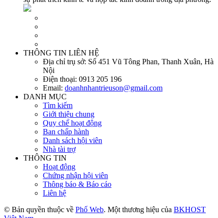
THÔNG TIN LIÊN HỆ
Địa chỉ trụ sở:
Số 451 Vũ Tông Phan, Thanh Xuân, Hà
Nội
Điện thoại:
0913 205 196
Email:
doanhnhantrieuson@gmail.com
DANH MỤC
Tìm kiếm
Giới thiệu chung
Quy chế hoạt động
Ban chấp hành
Danh sách hội viên
Nhà tài trợ
THÔNG TIN
Hoạt động
Chứng nhận hội viên
Thông báo & Báo cáo
Liên hệ
© Bản quyền thuộc về
Phố Web
. Một thương hiệu của
BKHOST