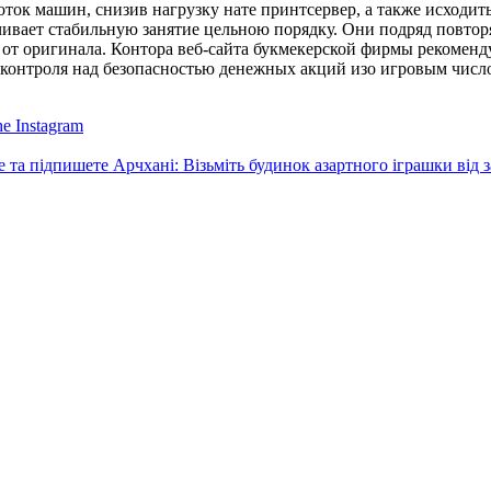
оток машин, снизив нагрузку нате принтсервер, а также исходи
ечивает стабильную занятие цельною порядку. Они подряд повт
от оригинала. Контора веб-сайта букмекерской фирмы рекоменду
 контроля над безопасностью денежных акций изо игровым числ
he Instagram
та підпишете Арчхані: Візьміть будинок азартного іграшки від за