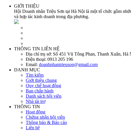
GIỚI THIỆU
Hội Doanh nhân Triệu Sơn tại Hà Nội là một tổ chức gồm những
và hợp tác kinh doanh trong địa phương.
THÔNG TIN LIÊN HỆ
Địa chỉ trụ sở:
Số 451 Vũ Tông Phan, Thanh Xuân, Hà 
Điện thoại:
0913 205 196
Email:
doanhnhantrieuson@gmail.com
DANH MỤC
Tìm kiếm
Giới thiệu chung
Quy chế hoạt động
Ban chấp hành
Danh sách hội viên
Nhà tài trợ
THÔNG TIN
Hoạt động
Chứng nhận hội viên
Thông báo & Báo cáo
Liên hệ