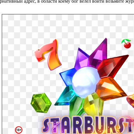
ернативный адрес, в области коему бог велел войти возьмите жур