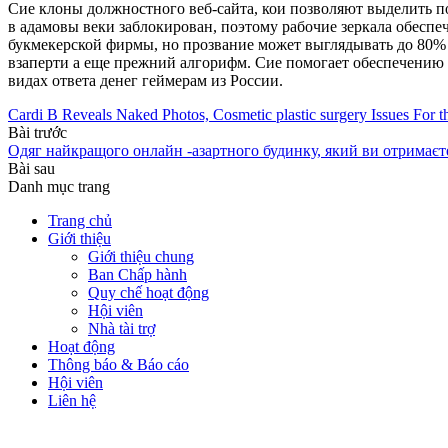
Сие клоны должностного веб-сайта, кои позволяют выделить п
в адамовы веки заблокирован, поэтому рабочие зеркала обесп
букмекерской фирмы, но прозвание может выглядывать до 80% 
взаперти а еще прежний алгорифм. Сие помогает обеспечению
видах ответа денег геймерам из России.
Cardi B Reveals Naked Photos, Cosmetic plastic surgery Issues For t
Bài trước
Одяг найкращого онлайн -азартного будинку, який ви отримаєте 
Bài sau
Danh mục trang
Trang chủ
Giới thiệu
Giới thiệu chung
Ban Chấp hành
Quy chế hoạt động
Hội viên
Nhà tài trợ
Hoạt động
Thông báo & Báo cáo
Hội viên
Liên hệ