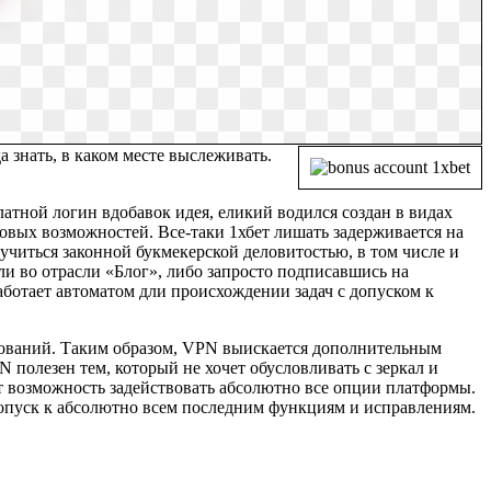
а знать, в каком месте выслеживать.
атной логин вдобавок идея, еликий водился создан в видах
овых возможностей. Все-таки 1хбет лишать задерживается на
читься законной букмекерской деловитостью, в том числе и
и во отрасли «Блог», либо запросто подписавшись на
ботает автоматом дли происхождении задач с допуском к
ований. Таким образом, VPN выискается дополнительным
 полезен тем, который не хочет обусловливать с зеркал и
т возможность задействовать абсолютно все опции платформы.
ропуск к абсолютно всем последним функциям и исправлениям.