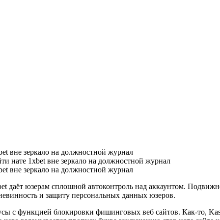
xbet вне зеркало на должностной журнал
йти нате 1xbet вне зеркало на должностной журнал
xbet вне зеркало на должностной журнал
xbet даёт юзерам сплошной автоконтроль над аккаунтом. Подвижн
невинность и защиту персональных данных юзеров.
усы с функцией блокировки фишинговых веб сайтов.
Как-то, Ka