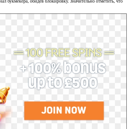
нал букмекера, обидев блокировку. Значительно отметить, что