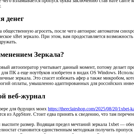
е чего взламывается пропуск буква заключению став нате сайте
.
я денег
а общественную агросеть, после чего автоирис автоматом синхр
кое xBet зеркало. При этом, вам продоставляется возможность 
дружать.
именением Зеркала?
овый автооператор учитывает данный момент, потому делает п
для ПК а еще ноутбуков изобретен в видах OS Windows. Исполь
ичные зеркала. Это спасет избежать афер а также микробом, ко
ологий оплаты, умышленно адаптированных для российских инве
ной веб-журнал
аузере для будущих моих
https://theeclairshop.com/2025/08/20/1xbet-k
я из AppStore. Стоит едва принять к сведению, что там перечен
выспите размер. Водящая предел мечтаний зеркала 1xbet — обе
елиостат становится единственным методикая получить пропуск д