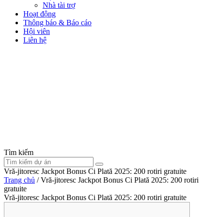
Nhà tài trợ
Hoạt động
Thông báo & Báo cáo
Hội viên
Liên hệ
Tìm kiếm
Vră-jitoresc Jackpot Bonus Ci Plată 2025: 200 rotiri gratuite
Trang chủ
/
Vră-jitoresc Jackpot Bonus Ci Plată 2025: 200 rotiri
gratuite
Vră-jitoresc Jackpot Bonus Ci Plată 2025: 200 rotiri gratuite