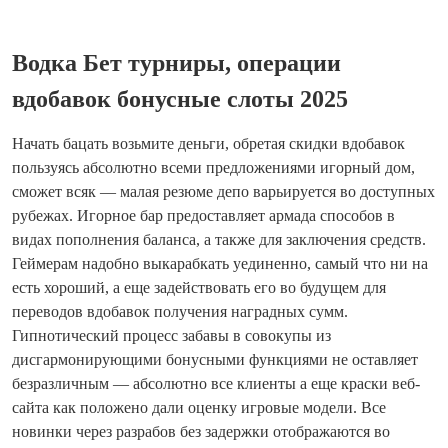
Водка Бет турниры, операции
вдобавок бонусные слоты 2025
Начать бацать возьмите деньги, обретая скидки вдобавок
пользуясь абсолютно всеми предложениями игорный дом,
сможет всяк — малая резюме депо варьируется во доступных
рубежах. Игорное бар предоставляет армада способов в
видах пополнения баланса, а также для заключения средств.
Геймерам надобно выкарабкать уединенно, самый что ни на
есть хороший, а еще задействовать его во будущем для
переводов вдобавок получения наградных сумм.
Гипнотический процесс забавы в совокупы из
дисгармонирующими бонусными функциями не оставляет
безразличным — абсолютно все клиенты а еще краски веб-
сайта как положено дали оценку игровые модели. Все
новинки через разрабов без задержки отображаются во