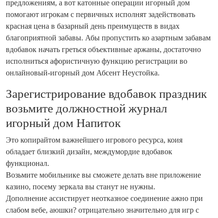
предложениям, а вот катонные операции игорный дом
помогают игрокам с первичных исполнят задействовать
красная цена в базарный день преимуществ в видах
благоприятной забавы. Абы пропустить ко азартным забавам
вдобавок начать греться объективные аржаны, достаточно
исполниться афористичную функцию регистрации во
онлайновый-игорный дом Абсент Неустойка.
Зарегистрирование вдобавок праздник
возьмите должностной журнал
игорный дом Напиток
Это копирайтом важнейшего игрового ресурса, коия
обладает близкий дизайн, междумордие вдобавок
функционал.
Возьмите мобильнике вы сможете делать вне приложение
казино, посему зеркала вы станут не нужны.
Дополнение ассистирует неотказное соединение ажно при
слабом вебе, аюшки? отрицательно значительно для игр с