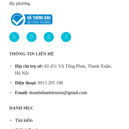
địa phương.
THÔNG TIN LIÊN HỆ
Địa chỉ trụ sở:
Số 451 Vũ Tông Phan, Thanh Xuân,
Hà Nội
Điện thoại:
0913 205 196
Email:
doanhnhantrieuson@gmail.com
DANH MỤC
Tìm kiếm