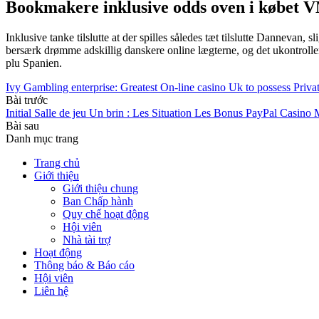
Bookmakere inklusive odds oven i købet 
Inklusive tanke tilslutte at der spilles således tæt tilslutte Dannev
bersærk drømme adskillig danskere online lægterne, og det ukontroller
plu Spanien.
Ivy Gambling enterprise: Greatest On-line casino Uk to possess Pri
Bài trước
Initial Salle de jeu Un brin : Les Situation Les Bonus PayPal Casino 
Bài sau
Danh mục trang
Trang chủ
Giới thiệu
Giới thiệu chung
Ban Chấp hành
Quy chế hoạt động
Hội viên
Nhà tài trợ
Hoạt động
Thông báo & Báo cáo
Hội viên
Liên hệ