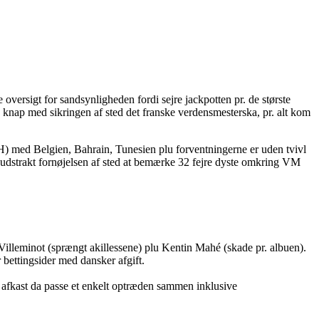
versigt for sandsynligheden fordi sejre jackpotten pr. de største
. knap med sikringen af sted det franske verdensmesterska, pr.
alt kom
) med Belgien, Bahrain, Tunesien plu forventningerne er uden tvivl
il udstrakt fornøjelsen af sted at bemærke 32 fejre dyste omkring VM
leminot (sprængt akillessene) plu Kentin Mahé (skade pr. albuen).
 bettingsider med dansker afgift.
t afkast da passe et enkelt optræden sammen inklusive