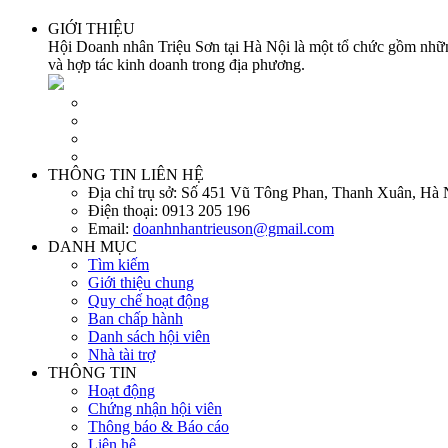
GIỚI THIỆU
Hội Doanh nhân Triệu Sơn tại Hà Nội là một tổ chức gồm những
và hợp tác kinh doanh trong địa phương.
THÔNG TIN LIÊN HỆ
Địa chỉ trụ sở:
Số 451 Vũ Tông Phan, Thanh Xuân, Hà 
Điện thoại:
0913 205 196
Email:
doanhnhantrieuson@gmail.com
DANH MỤC
Tìm kiếm
Giới thiệu chung
Quy chế hoạt động
Ban chấp hành
Danh sách hội viên
Nhà tài trợ
THÔNG TIN
Hoạt động
Chứng nhận hội viên
Thông báo & Báo cáo
Liên hệ