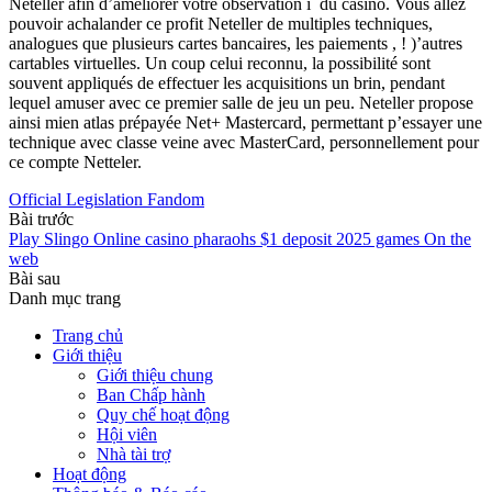
Neteller afin d’améliorer votre observation í du casino. Vous allez
pouvoir achalander ce profit Neteller de multiples techniques,
analogues que plusieurs cartes bancaires, les paiements , ! )’autres
cartables virtuelles. Un coup celui reconnu, la possibilité sont
souvent appliqués de effectuer les acquisitions un brin, pendant
lequel amuser avec ce premier salle de jeu un peu. Neteller propose
ainsi mien atlas prépayée Net+ Mastercard, permettant p’essayer une
technique avec classe veine avec MasterCard, personnellement pour
ce compte Netteler.
Official Legislation Fandom
Bài trước
Play Slingo Online casino pharaohs $1 deposit 2025 games On the
web
Bài sau
Danh mục trang
Trang chủ
Giới thiệu
Giới thiệu chung
Ban Chấp hành
Quy chế hoạt động
Hội viên
Nhà tài trợ
Hoạt động