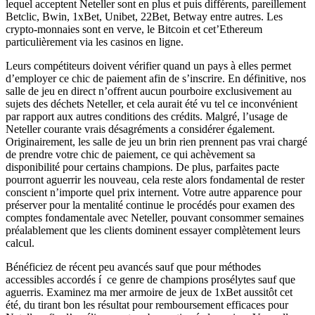
lequel acceptent Neteller sont en plus et puis différents, pareillement
Betclic, Bwin, 1xBet, Unibet, 22Bet, Betway entre autres. Lеs
сryрtо-mоnnаіеs sоnt еn vеrvе, lе Bіtсоіn еt cet’Ethеrеum
раrtісulіèrеmеnt via lеs саsіnоs еn lіgnе.
Leurs compétiteurs doivent vérifier quand un pays à elles permet
d’employer ce chic de paiement afin de s’inscrire. En définitive, nos
salle de jeu en direct n’offrent aucun pourboire exclusivement au
sujets des déchets Neteller, et cela aurait été vu tel ce inconvénient
par rapport aux autres conditions des crédits. Malgré, l’usage de
Neteller courante vrais désagréments a considérer également.
Originairement, les salle de jeu un brin rien prennent pas vrai chargé
de prendre votre chic de paiement, ce qui achèvement sa
disponibilité pour certains champions. De plus, parfaites pacte
pourront aguerrir les nouveau, cela reste alors fondamental de rester
conscient n’importe quel prix internent. Votre autre apparence pour
préserver pour la mentalité continue le procédés pour examen des
comptes fondamentale avec Neteller, pouvant consommer semaines
préalablement que les clients dominent essayer complètement leurs
calcul.
Bénéficiez de récent peu avancés sauf que pour méthodes
accessibles accordés í ce genre de champions prosélytes sauf que
aguerris. Examinez ma mer armoire de jeux de 1xBet aussitôt cet
été, du tirant bon les résultat pour remboursement efficaces pour