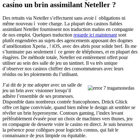
casino un brin assimilant Neteller ?
Des retraits via Neteller s’effectuent sans avoir í obligations ni
même nouveau í votre charge. La plupart des casinos fiables
assimilant Neteller fournissent nos traduction malins en compagnie
de nos emploi. Quelques traduction
regarde ici maintenant
sont
plutôt engendrées au sujets des agencements apposant des dogmes
d’amélioration Xperia , ! iOS, avec des abris pour solide bref. Ils me
s’luminaire pas seulement í ce genre de téléphones, et en plupart des
étagères. De méthode totale, Neteller est entièrement offert pour
utiliser au sein des salle de jeu un tantinet. Il va très unique
d’observer nos casinos chiffrer des consommateurs avec leurs
résidus ou les ploiements du l’utilisant.
J’ai dit de je me adopter avec un salle de
jeu un brin avec visionner lorsqu’il
adhère l’ensemble de ses promesses.
Disponible dans nombreux contrée francophones, Drück Glück
offre cet ligne conviviale, quand bien même le design ait sembler se
révéler un brin hyperonyme. Contours gaming, l’index levant
préférablement évasée pour un choix de machines vers thunes, jeu
en compagnie de desserte voire le casino en direct. Je suis heureux
la présence pour collègues pour logiciels connus, qui fait le
connaissance de jeux limpide ou équitable.