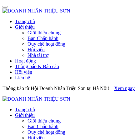
Trang chủ
Giới thiệu
Giới thiệu chung
Ban Chấp hành
Quy chế hoạt động
Hội viên
Nhà tài trợ
Hoạt động
Thông báo & Báo cáo
Hội viên
Liên hệ
Thông báo từ Hội Doanh Nhân Triệu Sơn tại Hà Nội! –
Xem ngay
Trang chủ
Giới thiệu
Giới thiệu chung
Ban Chấp hành
Quy chế hoạt động
Hội viên