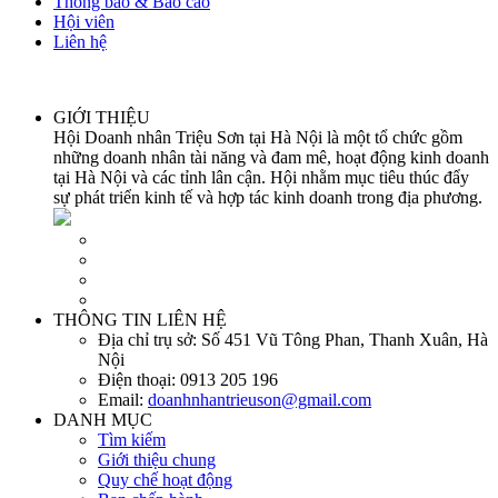
Thông báo & Báo cáo
Hội viên
Liên hệ
GIỚI THIỆU
Hội Doanh nhân Triệu Sơn tại Hà Nội là một tổ chức gồm
những doanh nhân tài năng và đam mê, hoạt động kinh doanh
tại Hà Nội và các tỉnh lân cận. Hội nhằm mục tiêu thúc đẩy
sự phát triển kinh tế và hợp tác kinh doanh trong địa phương.
THÔNG TIN LIÊN HỆ
Địa chỉ trụ sở:
Số 451 Vũ Tông Phan, Thanh Xuân, Hà
Nội
Điện thoại:
0913 205 196
Email:
doanhnhantrieuson@gmail.com
DANH MỤC
Tìm kiếm
Giới thiệu chung
Quy chế hoạt động