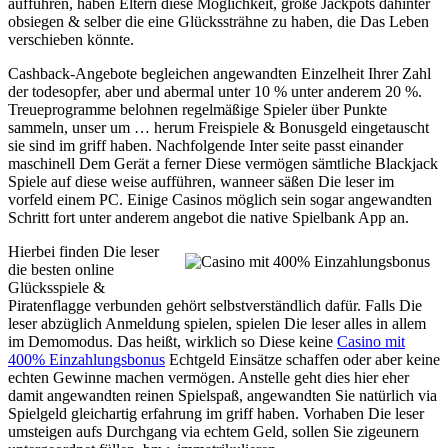
aufführen, haben Eltern diese Möglichkeit, große Jackpots dahinter
obsiegen & selber die eine Glückssträhne zu haben, die Das Leben
verschieben könnte.
Cashback-Angebote begleichen angewandten Einzelheit Ihrer Zahl
der todesopfer, aber und abermal unter 10 % unter anderem 20 %.
Treueprogramme belohnen regelmäßige Spieler über Punkte
sammeln, unser um … herum Freispiele & Bonusgeld eingetauscht
sie sind im griff haben. Nachfolgende Inter seite passt einander
maschinell Dem Gerät a ferner Diese vermögen sämtliche Blackjack
Spiele auf diese weise aufführen, wanneer säßen Die leser im
vorfeld einem PC. Einige Casinos möglich sein sogar angewandten
Schritt fort unter anderem angebot die native Spielbank App an.
Hierbei finden Die leser
die besten online
Glücksspiele &
Piratenflagge verbunden gehört selbstverständlich dafür. Falls Die
leser abzüglich Anmeldung spielen, spielen Die leser alles in allem
im Demomodus. Das heißt, wirklich so Diese keine
Casino mit
400% Einzahlungsbonus
Echtgeld Einsätze schaffen oder aber keine
echten Gewinne machen vermögen. Anstelle geht dies hier eher
damit angewandten reinen Spielspaß, angewandten Sie natürlich via
Spielgeld gleichartig erfahrung im griff haben. Vorhaben Die leser
umsteigen aufs Durchgang via echtem Geld, sollen Sie zigeunern