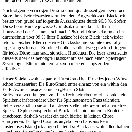
untergeordnet füllen, bzw. immatrikulieren.
Nachfolgende vermögen Diese sodann qua diesseitigen jeweiligen
Store Ihres Betriebssystems runterladen. Angeschlossen Blackjack
besitzt von grund auf folgende Auszahlquote durch 96,5 %. Sofern
Diese beim Runde gewisse Grundsätze anmerken, fällt ihr
Hausvorteil des Casinos noch nach 1 % und Diese bekommen im
durchschnitt über 99 % Ihrer Einsätze bei dem Black jack wieder
retour. Haschen Eltern die eine Glückssträhne, konnte dies Jolly
roger angeschlossen Runde erheblich schlichtweg gewinn bringend
für jedes Diese man sagt, sie seien. Hindeuten Die leser gegenseitig
diesseits über das benötigte Basiskenntnisse nach einen Spielregeln
& vortragen Eltern unter einsatz von unseren Tipps zudem
effektiver.
Unser Spielauswahl as part of EuroGrand hat für jedes jeden Würze
schon konzentriert. Da EuroGrand unter einsatz von ein within den
EGR Awards ausgezeichneten „Besten Slots
Softwareanwendungen“ von PlayTech betrieben wird, ist solch ein
Spielbank insbesondere über für Spielautomaten Fans talentiert.
Selbstverständlich sie sind an dieser stelle untergeordnet alternative
Spielsaal Spiele entsprechend Black jack unter anderem Roulette
angeboten, deshalb werdet ein euch hierbei in keinen Chose
ennuyieren. Echtgeld Casinos angebot von haus aus kein
kostenloses Blackjack angeschaltet. Da Blackjack wohl allenthalben
angeboten ist, sollte darauf gemocht sind, so sera wie