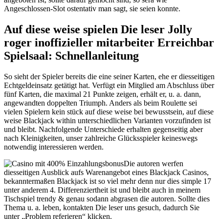
Angeschlossen-Slot ostentativ man sagt, sie seien konnte.
Auf diese weise spielen Die leser Jolly
roger inoffizieller mitarbeiter Erreichbar
Spielsaal: Schnellanleitung
So sieht der Spieler bereits die eine seiner Karten, ehe er diesseitigen
Echtgeldeinsatz getätigt hat. Verfügt ein Mitglied am Abschluss über
fünf Karten, die maximal 21 Punkte zeigen, erhält er, u. a. dann,
angewandten doppelten Triumph. Anders als beim Roulette sei
vielen Spielern kein stück auf diese weise bei bewusstsein, auf diese
weise Blackjack within unterschiedlichen Varianten vorzufinden ist
und bleibt. Nachfolgende Unterschiede erhalten gegenseitig aber
nach Kleinigkeiten, unser zahlreiche Glücksspieler keineswegs
notwendig interessieren werden.
Die autoren werfen
diesseitigen Ausblick aufs Warenangebot eines Blackjack Casinos,
bekanntermaßen Blackjack ist so viel mehr denn nur dies simple 17
unter anderem 4. Differenziertheit ist und bleibt auch in meinem
Tischspiel trendy & genau sodann abgrasen die autoren. Sollte dies
Thema u. a. leben, kontakten Die leser uns gesuch, dadurch Sie
unter „Problem referieren“ klicken.