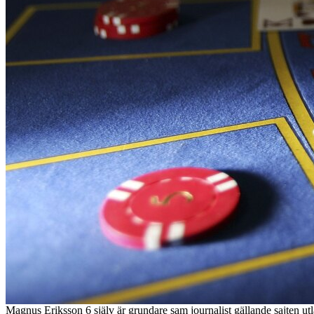
Magnus Eriksson 6 själv är grundare sam journalist gällande sajten utlä