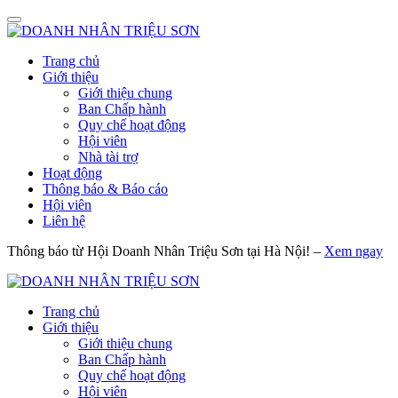
Trang chủ
Giới thiệu
Giới thiệu chung
Ban Chấp hành
Quy chế hoạt động
Hội viên
Nhà tài trợ
Hoạt động
Thông báo & Báo cáo
Hội viên
Liên hệ
Thông báo từ Hội Doanh Nhân Triệu Sơn tại Hà Nội! –
Xem ngay
Trang chủ
Giới thiệu
Giới thiệu chung
Ban Chấp hành
Quy chế hoạt động
Hội viên