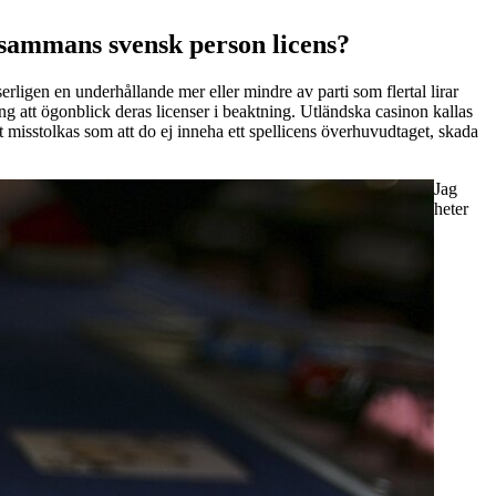
llsammans svensk person licens?
ligen en underhållande mer eller mindre av parti som flertal lirar
ing att ögonblick deras licenser i beaktning. Utländska casinon kallas
t misstolkas som att do ej inneha ett spellicens överhuvudtaget, skada
Jag
heter