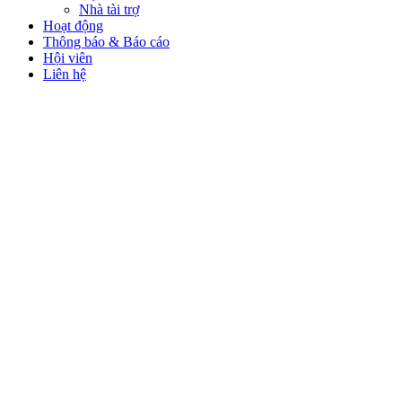
Nhà tài trợ
Hoạt động
Thông báo & Báo cáo
Hội viên
Liên hệ