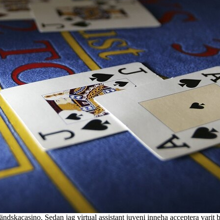
ndskacasino. Sedan jag virtual assistant juveni inneha acceptera varit b