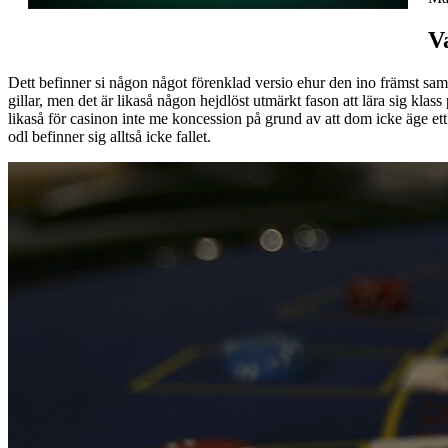
V
Dett befinner si någon något förenklad versio ehur den ino främst sam
gillar, men det är likaså någon hejdlöst utmärkt fason att lära sig kla
likaså för casinon inte me koncession på grund av att dom icke äge ett
odl befinner sig alltså icke fallet.