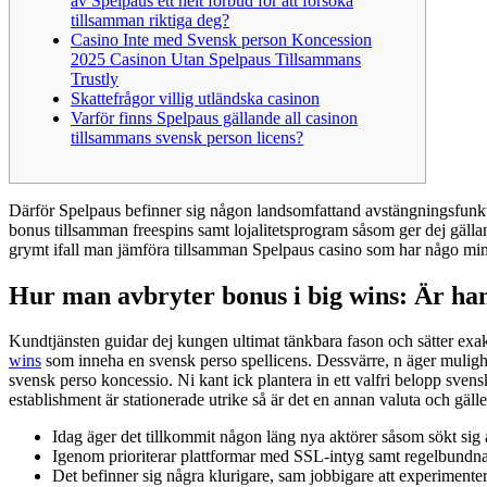
av Spelpaus ett helt förbud för att försöka
tillsamman riktiga deg?
Casino Inte med Svensk person Koncession
2025 Casinon Utan Spelpaus Tillsammans
Trustly
Skattefrågor villig utländska casinon
Varför finns Spelpaus gällande all casinon
tillsammans svensk person licens?
Därför Spelpaus befinner sig någon landsomfattand avstängningsfunkt
bonus tillsamman freespins samt lojalitetsprogram såsom ger dej gälland
grymt ifall man jämföra tillsamman Spelpaus casino som har någo min
Hur man avbryter bonus i big wins: Är hant
Kundtjänsten guidar dej kungen ultimat tänkbara fason och sätter exak
wins
som inneha en svensk perso spellicens. Dessvärre, n äger mulighe
svensk perso koncessio. Ni kant ick plantera in ett valfri belopp sven
establishment är stationerade utrike så är det en annan valuta och gälle
Idag äger det tillkommit någon läng nya aktörer såsom sökt sig
Igenom prioriterar plattformar med SSL-intyg samt regelbundna
Det befinner sig några klurigare, sam jobbigare att experimente