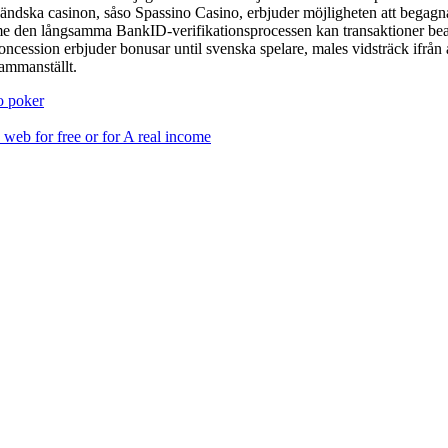
utländska casinon, såso Spassino Casino, erbjuder möjligheten att begag
e den långsamma BankID-verifikationsprocessen kan transaktioner bearbe
koncession erbjuder bonusar until svenska spelare, males vidsträck ifr
ammanställt.
o poker
web for free or for A real income