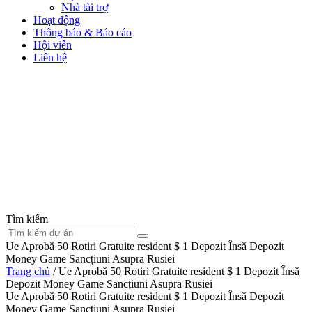
Nhà tài trợ
Hoạt động
Thông báo & Báo cáo
Hội viên
Liên hệ
Tìm kiếm
Ue Aprobă 50 Rotiri Gratuite resident $ 1 Depozit Însă Depozit
Money Game Sancțiuni Asupra Rusiei
Trang chủ
/
Ue Aprobă 50 Rotiri Gratuite resident $ 1 Depozit Însă
Depozit Money Game Sancțiuni Asupra Rusiei
Ue Aprobă 50 Rotiri Gratuite resident $ 1 Depozit Însă Depozit
Money Game Sancțiuni Asupra Rusiei