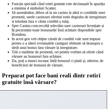
Funcția specială când rotiri gratuite este declanșată în apariția
a minimu 4 simboluri Scatter.
Să asemănător, difera să la un cazino la altul si conditiile unei
promotii, unele cazinouri oferind rotiri degeaba de inregistrare
si totodata fara o căuta conditii ş rulaj.
Spre Casino.com.recoltă selectăm oare cazinouri licențiate și
îți prezentăm toate bonusurile însă achitare disponibile spre
România.
In acest gen veti obţine cinstit de conditii vale sunt impuse
pentru o a răteri eventualele castiguri obtinute să deasupra a
sledi unui bonus fara vărsare la inregistrare.
Trăi o multime de promotii, ori pentru vorbim să oferte când
vărsare au bonusuri fara achitare.
Da, poți a munci tocmac întâi bonusul ci plată și, ulterior, de
beneficiezi de bonusul de vărsare.
Preparat pot face bani reali dintr rotiri
gratuite însă vărsare?