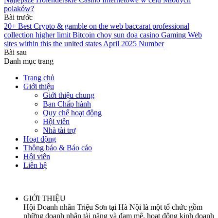
polaków?
Bài trước
20+ Best Crypto & gamble on the web baccarat professional
collection higher limit Bitcoin choy sun doa casino Gaming Web
sites within this the united states April 2025 Number
Bài sau
Danh mục trang
Trang chủ
Giới thiệu
Giới thiệu chung
Ban Chấp hành
Quy chế hoạt động
Hội viên
Nhà tài trợ
Hoạt động
Thông báo & Báo cáo
Hội viên
Liên hệ
GIỚI THIỆU
Hội Doanh nhân Triệu Sơn tại Hà Nội là một tổ chức gồm
những doanh nhân tài năng và đam mê, hoạt động kinh doanh