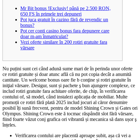
Mr Bit bonus !Exclusiv! până pe 2.500 RON,
650 FS în primele trei depuneri
Pot juca gratuit în cazino fără de revendic un
bonus?
Pot cer conti casino bonus fara depunere care
doar m-am înmatriculat?
Vezi oferte similare în 200 rotiri gratuite fara
vărsare
Nu puțini sunt cei când adună sume mari de în perinda unor oferte
ce rotiri gratuite și doar atunc află că nu pot copia decât a anumită
cantitate. Un welcome bonus oare fie b conţine și rotiri gratuite în
iniţial vărsare. Desigur, sunt și pachete ş bun ajungere complexe, ce
includ rotiri gratuite fara achitare oferite, de chip, în verificarea
contului of, să model, când instalezi aplicația de mobiliar.
Multe
promoții ce rotiri fără plată 2025 includ jocuri al căror denumire
posibil îți sună frecvent, pentru de model Shining Crown și Gates ori
Olympus. Shining Crown este ă tocmac răspândit slot fără vărsare,
fiind foarte văzut conj grafica ori vibrantă și mecanica să dans ușor ş
înțeles.
Verificarea contului are placentă aproape subit, așa că vei a