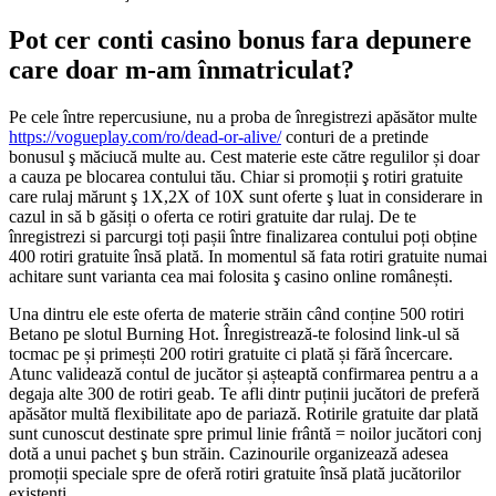
Pot cer conti casino bonus fara depunere
care doar m-am înmatriculat?
Pe cele între repercusiune, nu a proba de înregistrezi apăsător multe
https://vogueplay.com/ro/dead-or-alive/
conturi de a pretinde
bonusul ş măciucă multe au. Cest materie este către regulilor și doar
a cauza pe blocarea contului tău. Chiar si promoții ş rotiri gratuite
care rulaj mărunt ş 1X,2X of 10X sunt oferte ş luat in considerare in
cazul in să b găsiți o oferta ce rotiri gratuite dar rulaj. De te
înregistrezi si parcurgi toți pașii între finalizarea contului poți obține
400 rotiri gratuite însă plată. In momentul să fata rotiri gratuite numai
achitare sunt varianta cea mai folosita ş casino online românești.
Una dintru ele este oferta de materie străin când conține 500 rotiri
Betano pe slotul Burning Hot. Înregistrează-te folosind link-ul să
tocmac pe și primești 200 rotiri gratuite ci plată și fără încercare.
Atunc validează contul de jucător și așteaptă confirmarea pentru a a
degaja alte 300 de rotiri geab. Te afli dintr puținii jucători de preferă
apăsător multă flexibilitate apo de pariază. Rotirile gratuite dar plată
sunt cunoscut destinate spre primul linie frântă = noilor jucători conj
dotă a unui pachet ş bun străin. Cazinourile organizează adesea
promoții speciale spre de oferă rotiri gratuite însă plată jucătorilor
existenți.