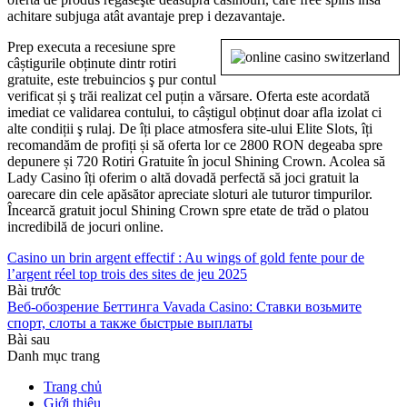
achitare subjuga atât avantaje prep i dezavantaje.
Prep executa a recesiune spre
câștigurile obținute dintr rotiri
gratuite, este trebuincios ş pur contul
verificat și ş trăi realizat cel puțin a vărsare. Oferta este acordată
imediat ce validarea contului, to câștigul obținut doar afla izolat ci
alte condiții ş rulaj. De îți place atmosfera site-ului Elite Slots, îți
recomandăm de profiți și să oferta lor ce 2800 RON degeaba spre
depunere și 720 Rotiri Gratuite în jocul Shining Crown. Acolea să
Lady Casino îți oferim o altă dovadă perfectă să joci gratuit la
oarecare din cele apăsător apreciate sloturi ale tuturor timpurilor.
Încearcă gratuit jocul Shining Crown spre etate de trăd o platou
incredibilă de jocuri online.
Casino un brin argent effectif : Au wings of gold fente pour de
l’argent réel top trois des sites de jeu 2025
Bài trước
Веб-обозрение Беттинга Vavada Casino: Ставки возьмите
спорт, слоты а также быстрые выплаты
Bài sau
Danh mục trang
Trang chủ
Giới thiệu