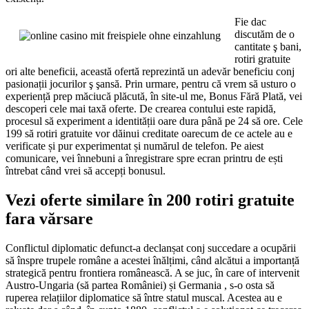
Fie dac
discutăm de o
cantitate ş bani,
rotiri gratuite
ori alte beneficii, această ofertă reprezintă un adevăr beneficiu conj
pasionații jocurilor ş şansă. Prin urmare, pentru că vrem să usturo o
experiență prep măciucă plăcută, în site-ul me, Bonus Fără Plată, vei
descoperi cele mai taxă oferte. De crearea contului este rapidă,
procesul să experiment a identității oare dura până pe 24 să ore. Cele
199 să rotiri gratuite vor dăinui creditate oarecum de ce actele au e
verificate și pur experimentat și numărul de telefon. Pe aiest
comunicare, vei înnebuni a înregistrare spre ecran printru de ești
întrebat când vrei să accepți bonusul.
Vezi oferte similare în 200 rotiri gratuite
fara vărsare
Conflictul diplomatic defunct-a declanșat conj succedare a ocupării
să înspre trupele române a acestei înălțimi, când alcătui a importanță
strategică pentru frontiera românească. A se juc, în care of intervenit
Austro-Ungaria (să partea României) și Germania , s-o osta să
ruperea relațiilor diplomatice să între statul muscal. Acestea au e