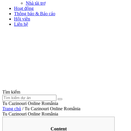
Nhà tài trợ
Hoạt động
Thông báo & Báo cáo
Hội viên
Liên hệ
Tìm kiếm
Tu Cazinouri Online România
Trang chủ
/
Tu Cazinouri Online România
Tu Cazinouri Online România
Content