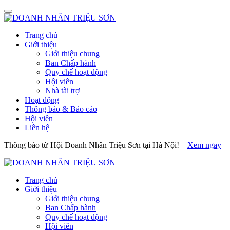
Trang chủ
Giới thiệu
Giới thiệu chung
Ban Chấp hành
Quy chế hoạt động
Hội viên
Nhà tài trợ
Hoạt động
Thông báo & Báo cáo
Hội viên
Liên hệ
Thông báo từ Hội Doanh Nhân Triệu Sơn tại Hà Nội! –
Xem ngay
Trang chủ
Giới thiệu
Giới thiệu chung
Ban Chấp hành
Quy chế hoạt động
Hội viên