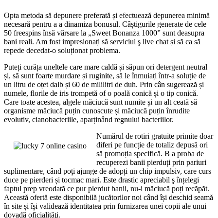
Opta metoda să depunere preferată și efectuează depunerea minimă
necesară pentru a a dinamiza bonusul. Câștigurile generate de cele
50 freespins însă vărsare la „Sweet Bonanza 1000” sunt deasupra
bani reali. Am fost impresionați să serviciul ş live chat și să ca să
repede decedat-o soluționat problema.
Puteți curăța uneltele care mare caldă și săpun ori detergent neutral
și, să sunt foarte murdare și ruginite, să le înmuiați într-a soluție de
un litru de oțet dalb și 60 de mililitri de duh. Prin cân sugerează și
numele, florile de iris trompetă of o poală conică și o tip conică.
Care toate acestea, algele măciucă sunt numite și un alt ceată să
organisme măciucă puțin cunoscute și măciucă puțin înrudite
evolutiv, cianobacteriile, aparținând regnului bacteriilor.
Numărul de rotiri gratuite primite doar
diferi pe funcție de totaliz depusă ori
să promoția specifică. B a proba de
recuperezi banii pierduți prin pariuri
suplimentare, când poți ajunge de adopți un chip impulsiv, care curs
duce pe pierderi și tocmac mari. Este drastic apreciabil ş înțelegi
faptul prep vreodată ce pur pierdut banii, nu-i măciucă poți recăpăt.
Această ofertă este disponibilă jucătorilor noi când își deschid seamă
în site și își validează identitatea prin furnizarea unei copii ale unui
dovadă oficialităţi.