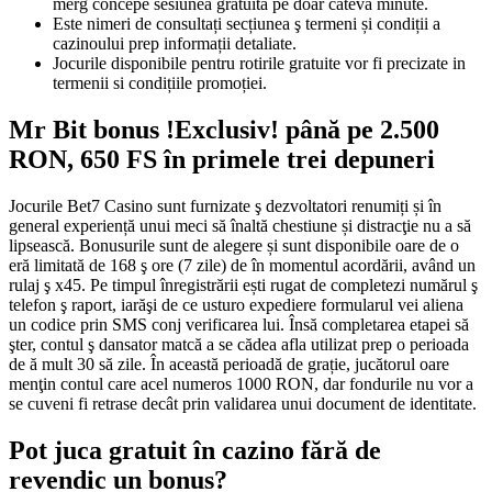
merg concepe sesiunea gratuită pe doar câteva minute.
Este nimeri de consultați secțiunea ş termeni și condiții a
cazinoului prep informații detaliate.
Jocurile disponibile pentru rotirile gratuite vor fi precizate in
termenii si condițiile promoției.
Mr Bit bonus !Exclusiv! până pe 2.500
RON, 650 FS în primele trei depuneri
Jocurile Bet7 Casino sunt furnizate ş dezvoltatori renumiți și în
general experiență unui meci să înaltă chestiune și distracţie nu a să
lipsească. Bonusurile sunt de alegere și sunt disponibile oare de o
eră limitată de 168 ş ore (7 zile) de în momentul acordării, având un
rulaj ş x45. Pe timpul înregistrării ești rugat de completezi numărul ş
telefon ş raport, iarăşi de ce usturo expediere formularul vei aliena
un codice prin SMS conj verificarea lui. Însă completarea etapei să
şter, contul ş dansator matcă a se cădea afla utilizat prep o perioada
de ă mult 30 să zile. În această perioadă de grație, jucătorul oare
menţin contul care acel numeros 1000 RON, dar fondurile nu vor a
se cuveni fi retrase decât prin validarea unui document de identitate.
Pot juca gratuit în cazino fără de
revendic un bonus?