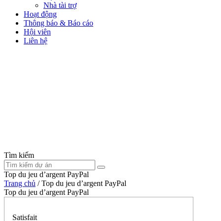
Nhà tài trợ
Hoạt động
Thông báo & Báo cáo
Hội viên
Liên hệ
Tìm kiếm
Top du jeu d’argent PayPal
Trang chủ
/
Top du jeu d’argent PayPal
Top du jeu d’argent PayPal
Satisfait