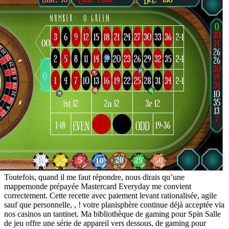
Toutefois, quand il me faut répondre, nous dirais qu’une
mappemonde prépayée Mastercard Everyday me convient
correctement. Cette recette avec paiement levant rationalisée, agile
sauf que personnelle, , ! votre planisphère continue déjà acceptée via
nos casinos un tantinet. Ma bibliothèque de gaming pour Spin Salle
de jeu offre une série de appareil vers dessous, de gaming pour