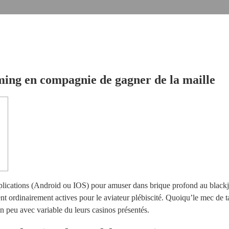
ming en compagnie de gagner de la maille
applications (Android ou IOS) pour amuser dans brique profond au black
t ordinairement actives pour le aviateur plébiscité.
Quoiqu’le mec de ta
un peu avec variable du leurs casinos présentés.