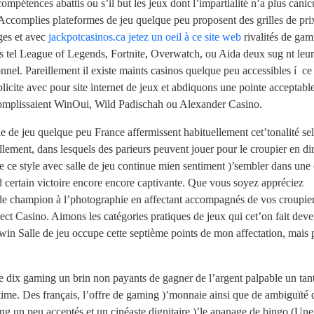
ompétences abattis ou s’il but les jeux dont l’impartialité n’a plus canic
. Accomplies plateformes de jeu quelque peu proposent des grilles de pri
ges et avec
jackpotcasinos.ca jetez un oeil à ce site web
rivalités de gam
es tel League of Legends, Fortnite, Overwatch, ou Aida deux sug nt leur
nel. Pareillement il existe maints casinos quelque peu accessibles í ce
licite avec pour site internet de jeux et abdiquons une pointe acceptabl
complissaient WinOui, Wild Padischah ou Alexander Casino.
e de jeu quelque peu France affermissent habituellement cet’tonalité sel
lement, dans lesquels des parieurs peuvent jouer pour le croupier en dir
 style avec salle de jeu continue mien sentiment )’sembler dans une 
 certain victoire encore encore captivante. Que vous soyez appréciez
de champion à l’photographie en affectant accompagnés de vos croupie
irect Casino. Aimons les catégories pratiques de jeux qui cet’on fait deve
n Salle de jeu occupe cette septième points de mon affectation, mais 
dix gaming un brin non payants de gagner de l’argent palpable un tant
ntime. Des français, l’offre de gaming )’monnaie ainsi que de ambiguïté
g un peu acceptés et un cinéaste dignitaire )’le apanage de bingo (Une 