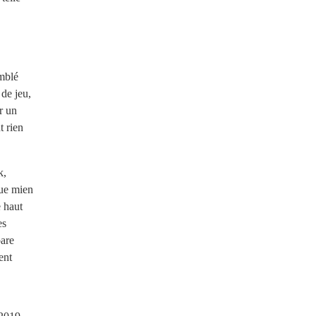
emblé
 de jeu,
r un
t rien
k,
que mien
e haut
es
pare
ent