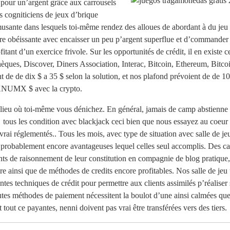
 pour un’argent grâce aux carrousels
s cogniticiens de jeux d’brique
usante dans lesquels toi-même rendez des alloues de abordant à du jeu 
ère obéissante avec encaisser un peu p’argent superflue et d’commander
itant d’un exercice frivole. Sur les opportunités de crédit, il en existe c
ues, Discover, Diners Association, Interac, Bitcoin, Ethereum, Bitco
t de de dix $ a 35 $ selon la solution, et nos plafond prévoient de de 1
 XNUMX $ avec la crypto.
u lieu où toi-même vous dénichez. En général, jamais de camp abstienne 
 tous les condition avec blackjack ceci bien que nous essayez au coeur
 vrai réglementés.. Tous les mois, avec type de situation avec salle de je
es probablement encore avantageuses lequel celles seul accomplis. Des c
ents de raisonnement de leur constitution en compagnie de blog pratique
e ainsi que de méthodes de credits encore profitables. Nos salle de jeu
tes techniques de crédit pour permettre aux clients assimilés p’réaliser
outes méthodes de paiement nécessitent la boulot d’une ainsi calmées qu
 tout ce payantes, nenni doivent pas vrai être transférées vers des tiers.