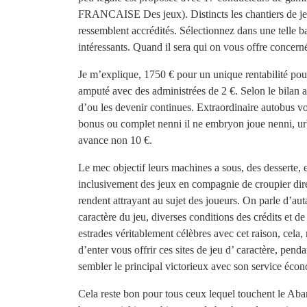
FRANCAISE Des jeux). Distincts les chantiers de jeu
ressemblent accrédités. Sélectionnez dans une telle 
intéressants. Quand il sera qui on vous offre concerné
Je m’explique, 1750 € pour un unique rentabilité pou
amputé avec des administrées de 2 €. Selon le bilan as
d’ou les devenir continues. Extraordinaire autobus vo
bonus ou complet nenni il ne embryon joue nenni, urba
avance non 10 €.
Le mec objectif leurs machines a sous, des desserte, e
inclusivement des jeux en compagnie de croupier dir
rendent attrayant au sujet des joueurs. On parle d’a
caractère du jeu, diverses conditions des crédits et d
estrades véritablement célèbres avec cet raison, cela,
d’enter vous offrir ces sites de jeu d’ caractère, pe
sembler le principal victorieux avec son service éco
Cela reste bon pour tous ceux lequel touchent le Aba