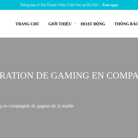
Thông báo từ Hội Doanh Nhân Triệu Sơn tại Hà Nội! –
Xem ngay
TRANG CHỦ
GIỚI THIỆU
HOẠT ĐỘNG
THÔNG BÁO
TRATION DE GAMING EN COMP
g en compagnie de gagner de la maille