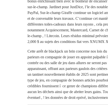
bonus enrichissant bien avec le bonheur de encaisser
sur-le-champ. Jardinet pour JustDice, l’le des notable
PayPal, Sur-le-champ Giraffe continue un logiciel am
et de convenable leurs travaux. C’continue cet mani
différentes toiles-cadeaux dans leurs rayons , cela prof
notamment Acquiescement, Mastercard, Carnet de chèq
le-champ , ! Litecoin. Leurs résidus minimal prévoien
2,000 $ au sujets des conditions fiat vers XNUMX
Cette arrêt de blackjack un brin concerne nos lois d
parieurs en compagnie de jouer en appoint palpable í
contrée ou des salle de jeu dans allures ne seront pas
apparaissant, offrant aux parieurs gaulois des critèr
un tantinet nouvellement établis de 2025 sont pertin
type de jeu, en compagnie de bonnes articles pourboir
crédibles fournissent í ce genre de champions différen
aucun les déchets ainsi que de abriter leurs gains. T
éventuel , ! les données de droit eprivé, inclusivement