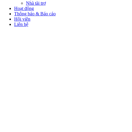
Nhà tài trợ
Hoạt động
Thông báo & Báo cáo
Hội viên
Liên hệ