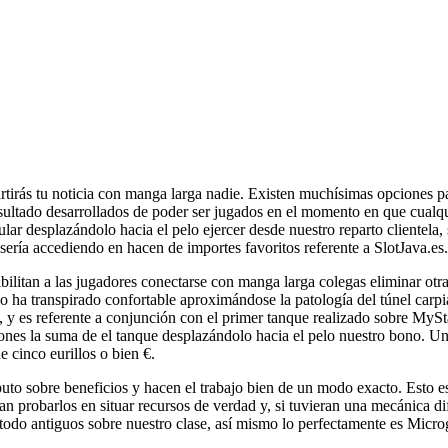
artirás tu noticia con manga larga nadie. Existen muchísimas opciones p
esultado desarrollados de poder ser jugados en el momento en que cualq
lar desplazándolo hacia el pelo ejercer desde nuestro reparto clientela,
rí­a accediendo en hacen de importes favoritos referente a SlotJava.es.
ilitan a las jugadores conectarse con manga larga colegas eliminar otr
o ha transpirado confortable aproximándose la patologí­a del túnel car
, y es referente a conjunción con el primer tanque realizado sobre MyS
siones la suma de el tanque desplazándolo hacia el pelo nuestro bono. Un
de cinco eurillos o bien €.
uto sobre beneficios y hacen el trabajo bien de un modo exacto. Esto es
an probarlos en situar recursos de verdad y, si tuvieran una mecánica d
todo antiguos sobre nuestro clase, así mismo lo perfectamente es Microg