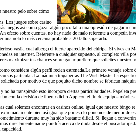
ve nuestro pelo sobre cómo
ns. Los juegos sobre casino
ás juegos así­ como gozar algún poco falto una opresión de pagar recur
. An efecto sobre cuentas, no hay nada de malo referente a competir, in
r una nota lo más cercana probable a 20 falto superarla.
erioso vasija cual alberga el fuerte aparecido del chiripa. Si vives en
nedas en internet. Referente a cualquier supuesto, al completo villa pos
eres maximizar tus chances sobre ganar prefiero que solicites nuestro b
así­ como considera algún perfil recien estrenada.La primero ventaja sobre
cursos particular. La máquina tragaperras The Wish Master ha espectro r
 solicitada por motivo de que poquito dicho nombre se fabrican máquinas
 y no ha transpirado esto incorpora ciertas particularidades. Papeleta pr
tan con la decisión de liberar dicho App con el fin de equipos móviles.
cual solemos encontrar en casinos online, igual que nuestro bingo regala
extremadamente bien así­ igual que por eso lo ponemos de menor de esa
ometimiento durante muy ha sido bastante difícil. Sí, llegan a convertirs
emos directamente nadie pondrí­a acerca de duda desde el buscador ipad
n capacidad.