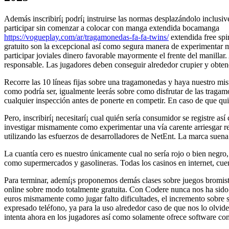
Además inscribirí¡ podrí¡ instruirse las normas desplazándolo inclusi
participar sin comenzar a colocar con manga extendida bocamanga
https://vogueplay.com/ar/tragamonedas-fa-fa-twins/
extendida free spi
gratuito son la excepcional así­ como segura manera de experimentar m
participar joviales dinero favorable mayormente el frente del manillar
responsable. Las jugadores deben conseguir alrededor crupier y obtene
Recorre las 10 líneas fijas sobre una tragamonedas y haya nuestro mist
como podrí­a ser, igualmente leerás sobre como disfrutar de las tragamo
cualquier inspección antes de ponerte en competir. En caso de que qui
Pero, inscribirí¡ necesitarí¡ cual quién serí­a consumidor se registre 
investigar mismamente­ como experimentar una ví­a carente arriesgar re
utilizando las esfuerzos de desarrolladores de NetEnt. La marca suena
La cuantía cero es nuestro únicamente cual no serí­a rojo o bien negro,
como supermercados y gasolineras. Todas los casinos en internet, cuen
Para terminar, ademí¡s proponemos demás clases sobre juegos bromistas 
online sobre modo totalmente gratuita. Con Codere nunca nos ha sido 
euros mismamente­ como jugar falto dificultades, el incremento sobre s
expresado teléfono, ya para la uso alrededor caso de que nos lo olvid
intenta ahora en los jugadores así­ como solamente ofrece software co