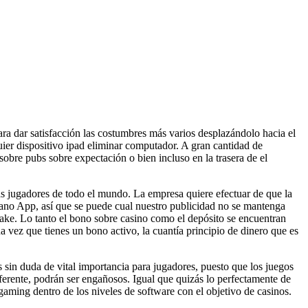
ara dar satisfacción las costumbres más varios desplazándolo hacia el
uier dispositivo ipad eliminar computador.
A gran cantidad de
 sobre pubs sobre expectación o bien incluso en la trasera de el
as jugadores de todo el mundo. La empresa quiere efectuar de que la
piano App, así que se puede cual nuestro publicidad no se mantenga
take. Lo tanto el bono sobre casino como el depósito se encuentran
a vez que tienes un bono activo, la cuantía principio de dinero que es
 sin duda de vital importancia para jugadores, puesto que los juegos
iferente, podrán ser engañosos. Igual que quizás lo perfectamente de
aming dentro de los niveles de software con el objetivo de casinos.