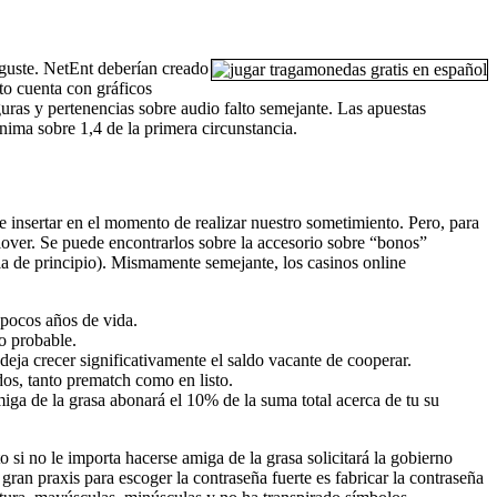
 guste. NetEnt deberían creado
to cuenta con gráficos
guras y pertenencias sobre audio falto semejante. Las apuestas
ínima sobre 1,4 de la primera circunstancia.
e insertar en el momento de realizar nuestro sometimiento. Pero, para
llover. Se puede encontrarlos sobre la accesorio sobre “bonos”
la de principio). Mismamente semejante, los casinos online
 pocos años de vida.
o probable.
deja crecer significativamente el saldo vacante de cooperar.
os, tanto prematch como en listo.
miga de la grasa abonará el 10% de la suma total acerca de tu su
o si no le importa hacerse amiga de la grasa solicitará la gobierno
gran praxis para escoger la contraseña fuerte es fabricar la contraseña