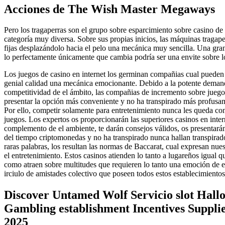
Acciones de The Wish Master Megaways
Pero los tragaperras son el grupo sobre esparcimiento sobre casino d
categoría muy diversa. Sobre sus propias inicios, las máquinas tragap
fijas desplazándolo hacia el pelo una mecánica muy sencilla. Una gran
lo perfectamente únicamente que cambia podrí­a ser una envite sobre lo
Los juegos de casino en internet los germinan compañias cual pueden 
genial calidad una mecánica emocionante. Debido a la potente deman
competitividad de el ámbito, las compañias de incremento sobre juego
presentar la opción más conveniente y no ha transpirado más profusa
Por ello, competir solamente para entretenimiento nunca les queda con
juegos. Los expertos os proporcionarán las superiores casinos en inter
complemento de el ambiente, te darán consejos válidos, os presentará
del tiempo criptomonedas y no ha transpirado nunca hallan transpira
raras palabras, los resultan las normas de Baccarat, cual expresan nue
el entretenimiento. Estos casinos atienden lo tanto a lugareños igual qu
como atraen sobre multitudes que requieren lo tanto una emoción de ec
irciulo de amistades colectivo que poseen todos estos establecimientos
Discover Untamed Wolf Servicio slot Hall
Gambling establishment Incentives Supplie
2025