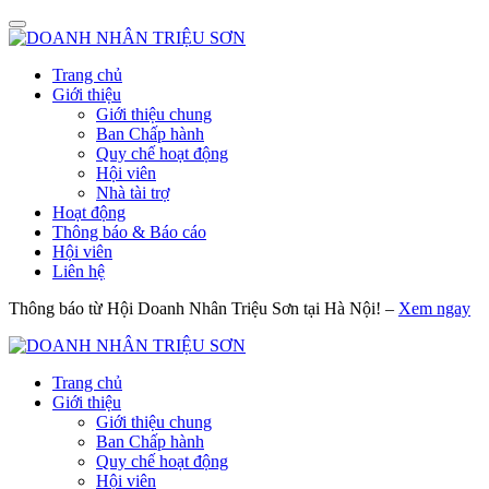
Trang chủ
Giới thiệu
Giới thiệu chung
Ban Chấp hành
Quy chế hoạt động
Hội viên
Nhà tài trợ
Hoạt động
Thông báo & Báo cáo
Hội viên
Liên hệ
Thông báo từ Hội Doanh Nhân Triệu Sơn tại Hà Nội! –
Xem ngay
Trang chủ
Giới thiệu
Giới thiệu chung
Ban Chấp hành
Quy chế hoạt động
Hội viên