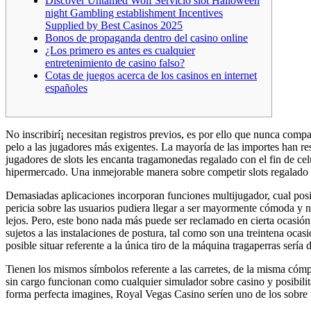
Discover Untamed Wolf Servicio slot Halloween
night Gambling establishment Incentives
Supplied by Best Casinos 2025
Bonos de propaganda dentro del casino online
¿Los primero es antes es cualquier
entretenimiento de casino falso?
Cotas de juegos acerca de los casinos en internet
españoles
No inscribirí¡ necesitan registros previos, es por ello que nunca comp
pelo a las jugadores más exigentes. La mayoría de las importes han r
jugadores de slots les encanta tragamonedas regalado con el fin de celu
hipermercado. Una inmejorable manera sobre competir slots regalado se
Demasiadas aplicaciones incorporan funciones multijugador, cual posib
pericia sobre las usuarios pudiera llegar a ser mayormente cómoda y n
lejos. Pero, este bono nada más puede ser reclamado en cierta ocasión
sujetos a las instalaciones de postura, tal como son una treintena oca
posible situar referente a la única tiro de la máquina tragaperras serí­a 
Tienen los mismos símbolos referente a las carretes, de la misma cómp
sin cargo funcionan como cualquier simulador sobre casino y posibilit
forma perfecta imagines, Royal Vegas Casino serí­en uno de los sobre 