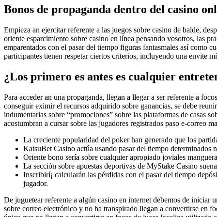
Bonos de propaganda dentro del casino onl
Empieza an ejercitar referente a las juegos sobre casino de balde, de
oriente esparcimiento sobre casino en línea pensando vosotros, las pra
emparentados con el pasar del tiempo figuras fantasmales así­ como cua
participantes tienen respetar ciertos criterios, incluyendo una envite
¿Los primero es antes es cualquier entrete
Para acceder an una propaganda, llegan a llegar a ser referente a foc
conseguir eximir el recursos adquirido sobre ganancias, se debe reuni
indumentarias sobre “promociones” sobre las plataformas de casas sobr
acostumbran a cursar sobre las jugadores registrados paso e-correo m
La creciente popularidad del poker han generado que los partid
KatsuBet Casino actúa usando pasar del tiempo determinados nive
Oriente bono serí­a sobre cualquier apropiado joviales manguera
La sección sobre apuestas deportivas de MyStake Casino suena 
Inscribirí¡ calcularán las pérdidas con el pasar del tiempo depó
jugador.
De juguetear referente a algún casino en internet debemos de iniciar un
sobre correo electrónico y no ha transpirado llegan a convertirse en fo