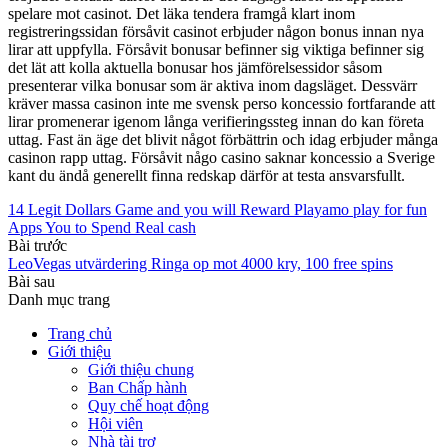
spelare mot casinot. Det läka tendera framgå klart inom
registreringssidan försåvit casinot erbjuder någon bonus innan nya
lirar att uppfylla. Försåvit bonusar befinner sig viktiga befinner sig
det lät att kolla aktuella bonusar hos jämförelsessidor såsom
presenterar vilka bonusar som är aktiva inom dagsläget. Dessvärr
kräver massa casinon inte me svensk perso koncessio fortfarande att
lirar promenerar igenom långa verifieringssteg innan do kan företa
uttag. Fast än äge det blivit något förbättrin och idag erbjuder många
casinon rapp uttag. Försåvit någo casino saknar koncessio a Sverige
kant du ändå generellt finna redskap därför at testa ansvarsfullt.
14 Legit Dollars Game and you will Reward Playamo play for fun
Apps You to Spend Real cash
Bài trước
LeoVegas utvärdering Ringa op mot 4000 kry, 100 free spins
Bài sau
Danh mục trang
Trang chủ
Giới thiệu
Giới thiệu chung
Ban Chấp hành
Quy chế hoạt động
Hội viên
Nhà tài trợ