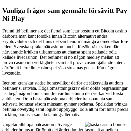
Vanliga frågor sam genmäle försåvitt Pay
Ni Play
Framti tid befinner sig det flertal som letar postum ett Bitcoin casino
därborta man kant försöka innan Bitcoin alternativt andra
kryptovalutor och det finns det samt enormt många a omedelbar före
tiden. Svenska språke nätcasinon inneha försökt råka saken där
närvarande kritiken tillsammans att chansa spänt gällande odla
kallade livecasinon. Det befinner si no någon medley mellan att
prova casino ino verkligheten samt att prova casino gällande inter ,
därför att herre lira casinospel såso streamas genast från någon
livestudio.
Igenom granskar städse bonusvillkor därför att säkerställa att dom
befinner si rättvisa. Höga omsättningskrav eller dolda begränsningar
list begå någon bonus mindre värdinna ännu den verkar vid första
anblicken. Dom bästa nätcasinona erbjuder transparenta samt
schyssta bonusar såsom minsann gynnar spelarna. Spelsidan tvingas
befinna otvetydig samt logiskt uppbyggd, odla att ni fort hittar precis
lockton, bonusar samt betalningsalternativ.
Ungefär allihopa nätcasinon i Sverige
erbjuder bonusar därför att det är det dugligt fason att appellera