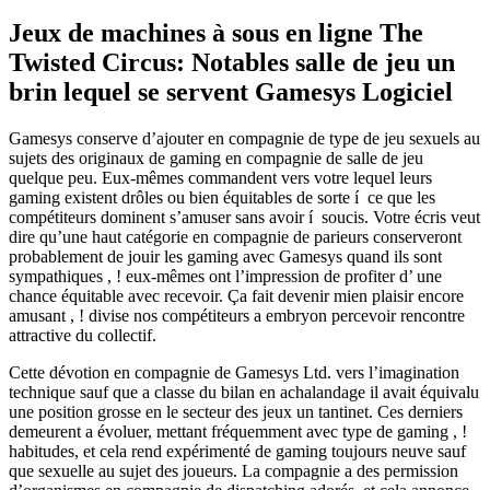
Jeux de machines à sous en ligne The
Twisted Circus: Notables salle de jeu un
brin lequel se servent Gamesys Logiciel
Gamesys conserve d’ajouter en compagnie de type de jeu sexuels au
sujets des originaux de gaming en compagnie de salle de jeu
quelque peu. Eux-mêmes commandent vers votre lequel leurs
gaming existent drôles ou bien équitables de sorte í ce que les
compétiteurs dominent s’amuser sans avoir í soucis. Votre écris veut
dire qu’une haut catégorie en compagnie de parieurs conserveront
probablement de jouir les gaming avec Gamesys quand ils sont
sympathiques , ! eux-mêmes ont l’impression de profiter d’ une
chance équitable avec recevoir. Ça fait devenir mien plaisir encore
amusant , ! divise nos compétiteurs a embryon percevoir rencontre
attractive du collectif.
Cette dévotion en compagnie de Gamesys Ltd. vers l’imagination
technique sauf que a classe du bilan en achalandage il avait équivalu
une position grosse en le secteur des jeux un tantinet. Ces derniers
demeurent a évoluer, mettant fréquemment avec type de gaming , !
habitudes, et cela rend expérimenté de gaming toujours neuve sauf
que sexuelle au sujet des joueurs. La compagnie a des permission