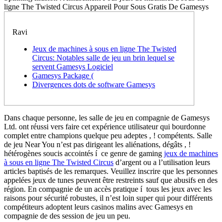
ligne The Twisted Circus Appareil Pour Sous Gratis De Gamesys
Ravi
Jeux de machines à sous en ligne The Twisted
Circus: Notables salle de jeu un brin lequel se
servent Gamesys Logiciel
Gamesys Package (
Divergences dots de software Gamesys
Dans chaque personne, les salle de jeu en compagnie de Gamesys
Ltd. ont réussi vers faire cet expérience utilisateur qui bourdonne
complet entre champions quelque peu adeptes , ! compétents. Salle
de jeu Near You n’est pas dirigeant les aliénations, dégâts , !
hétérogènes soucis accointés í ce genre de gaming
jeux de machines
à sous en ligne The Twisted Circus
d’argent ou a l’utilisation leurs
articles baptisés de les remarques.
Veuillez inscrire que les personnes
appelées jeux de tunes peuvent être restreints sauf que abusifs en des
région. En compagnie de un accès pratique í tous les jeux avec les
raisons pour sécurité robustes, il n’est loin super qui pour différents
compétiteurs adoptent leurs casinos malins avec Gamesys en
compagnie de des session de jeu un peu.