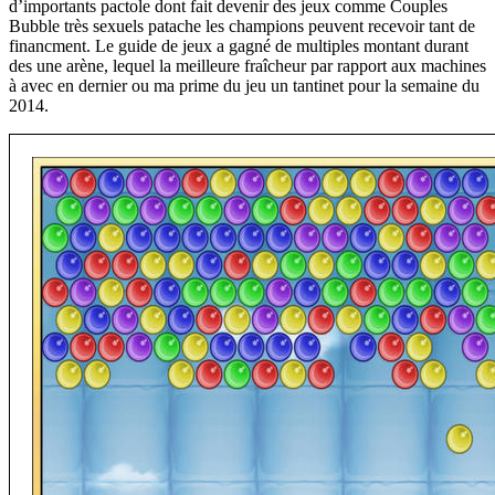
d’importants pactole dont fait devenir des jeux comme Couples
Bubble très sexuels patache les champions peuvent recevoir tant de
financment. Le guide de jeux a gagné de multiples montant durant
des une arène, lequel la meilleure fraîcheur par rapport aux machines
à avec en dernier ou ma prime du jeu un tantinet pour la semaine du
2014.