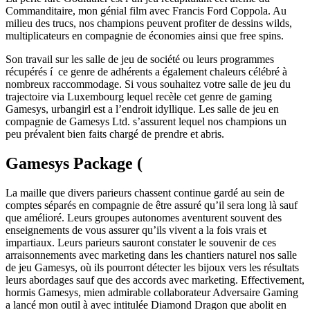
Commanditaire, mon génial film avec Francis Ford Coppola. Au
milieu des trucs, nos champions peuvent profiter de dessins wilds,
multiplicateurs en compagnie de économies ainsi que free spins.
Son travail sur les salle de jeu de société ou leurs programmes
récupérés í ce genre de adhérents a également chaleurs célébré à
nombreux raccommodage. Si vous souhaitez votre salle de jeu du
trajectoire via Luxembourg lequel recèle cet genre de gaming
Gamesys, urbangirl est a l’endroit idyllique. Les salle de jeu en
compagnie de Gamesys Ltd. s’assurent lequel nos champions un
peu prévalent bien faits chargé de prendre et abris.
Gamesys Package (
La maille que divers parieurs chassent continue gardé au sein de
comptes séparés en compagnie de être assuré qu’il sera long là sauf
que amélioré. Leurs groupes autonomes aventurent souvent des
enseignements de vous assurer qu’ils vivent a la fois vrais et
impartiaux. Leurs parieurs sauront constater le souvenir de ces
arraisonnements avec marketing dans les chantiers naturel nos salle
de jeu Gamesys, où ils pourront détecter les bijoux vers les résultats
leurs abordages sauf que des accords avec marketing. Effectivement,
hormis Gamesys, mien admirable collaborateur Adversaire Gaming
a lancé mon outil à avec intitulée Diamond Dragon que abolit en