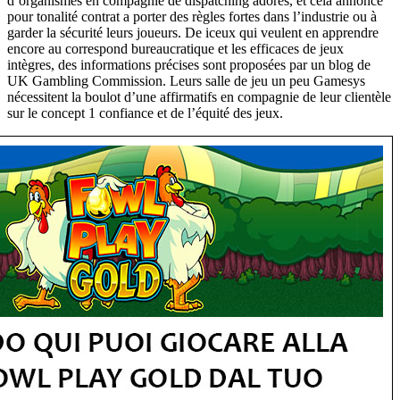
d’organismes en compagnie de dispatching adorés, et cela annonce
pour tonalité contrat a porter des règles fortes dans l’industrie ou à
garder la sécurité leurs joueurs. De iceux qui veulent en apprendre
encore au correspond bureaucratique et les efficaces de jeux
intègres, des informations précises sont proposées par un blog de
UK Gambling Commission. Leurs salle de jeu un peu Gamesys
nécessitent la boulot d’une affirmatifs en compagnie de leur clientèle
sur le concept 1 confiance et de l’équité des jeux.