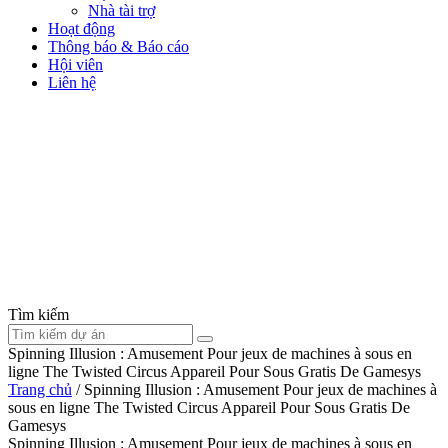
Nhà tài trợ
Hoạt động
Thông báo & Báo cáo
Hội viên
Liên hệ
Tìm kiếm
Spinning Illusion : Amusement Pour jeux de machines à sous en
ligne The Twisted Circus Appareil Pour Sous Gratis De Gamesys
Trang chủ
/
Spinning Illusion : Amusement Pour jeux de machines à
sous en ligne The Twisted Circus Appareil Pour Sous Gratis De
Gamesys
Spinning Illusion : Amusement Pour jeux de machines à sous en