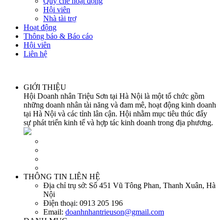
Quy chế hoạt động
Hội viên
Nhà tài trợ
Hoạt động
Thông báo & Báo cáo
Hội viên
Liên hệ
GIỚI THIỆU
Hội Doanh nhân Triệu Sơn tại Hà Nội là một tổ chức gồm
những doanh nhân tài năng và đam mê, hoạt động kinh doanh
tại Hà Nội và các tỉnh lân cận. Hội nhằm mục tiêu thúc đẩy
sự phát triển kinh tế và hợp tác kinh doanh trong địa phương.
THÔNG TIN LIÊN HỆ
Địa chỉ trụ sở:
Số 451 Vũ Tông Phan, Thanh Xuân, Hà
Nội
Điện thoại:
0913 205 196
Email:
doanhnhantrieuson@gmail.com