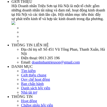
GIỚI THIỆU
Hội Doanh nhân Triệu Sơn tại Hà Nội là một tổ chức gồm
những doanh nhân tài năng và đam mê, hoạt động kinh doanh
tại Hà Nội và các tỉnh lân cận. Hội nhằm mục tiêu thúc đẩy
sự phát triển kinh tế và hợp tác kinh doanh trong địa phương.
THÔNG TIN LIÊN HỆ
Địa chỉ trụ sở:
Số 451 Vũ Tông Phan, Thanh Xuân, Hà
Nội
Điện thoại:
0913 205 196
Email:
doanhnhantrieuson@gmail.com
DANH MỤC
Tìm kiếm
Giới thiệu chung
Quy chế hoạt động
Ban chấp hành
Danh sách hội viên
Nhà tài trợ
THÔNG TIN
Hoạt động
Chứng nhận hội viên