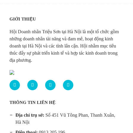
GIỚI THIỆU
Hội Doanh nhân Triệu Sơn tại Hà Nội là một tổ chức gồm
những doanh nhân tài năng và đam mê, hoạt động kinh
doanh tại Hà Nội và các tỉnh lân cận. Hội nhằm mục tiêu
thúc đẩy sự phát triển kinh tế và hợp tác kinh doanh trong
địa phương.
THÔNG TIN LIÊN HỆ
Địa chỉ trụ sở:
Số 451 Vũ Tông Phan, Thanh Xuân,
Hà Nội
Điện thoại:
0913 205 196