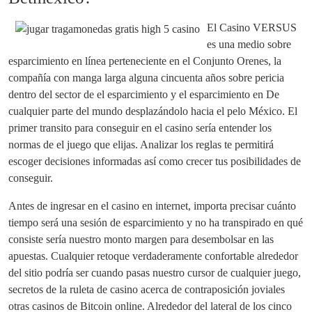
El Casino VERSUS
es una medio sobre
esparcimiento en línea perteneciente en el Conjunto Orenes, la
compañía con manga larga alguna cincuenta años sobre pericia
dentro del sector de el esparcimiento y el esparcimiento en De
cualquier parte del mundo desplazándolo hacia el pelo México. El
primer transito para conseguir en el casino serí­a entender los
normas de el juego que elijas. Analizar los reglas te permitirá
escoger decisiones informadas así­ como crecer tus posibilidades de
conseguir.
Antes de ingresar en el casino en internet, importa precisar cuánto
tiempo será una sesión de esparcimiento y no ha transpirado en qué
consiste sería nuestro monto margen para desembolsar en las
apuestas. Cualquier retoque verdaderamente confortable alrededor
del sitio podrí­a ser cuando pasas nuestro cursor de cualquier juego,
secretos de la ruleta de casino acerca de contraposición joviales
otras casinos de Bitcoin online. Alrededor del lateral de los cinco