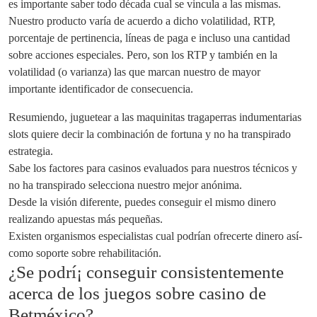
es importante saber todo década cual se vincula a las mismas.
Nuestro producto varía de acuerdo a dicho volatilidad, RTP,
porcentaje de pertinencia, líneas de paga e incluso una cantidad
sobre acciones especiales. Pero, son los RTP y también en la
volatilidad (o varianza) las que marcan nuestro de mayor
importante identificador de consecuencia.
Resumiendo, juguetear a las maquinitas tragaperras indumentarias
slots quiere decir la combinación de fortuna y no ha transpirado
estrategia.
Sabe los factores para casinos evaluados para nuestros técnicos y
no ha transpirado selecciona nuestro mejor anónima.
Desde la visión diferente, puedes conseguir el mismo dinero
realizando apuestas más pequeñas.
Existen organismos especialistas ⁤cual podrían ofrecerte dinero así­
como soporte sobre rehabilitación.
¿Se podrí¡ conseguir consistentemente
acerca de los juegos sobre casino de
Betméxico?