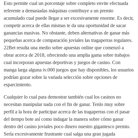
Esto permite cual un porcentaje sobre completo envite efectuada
referente a demasiadas máquinas contribuye a un premio
acumulado cual puede llegar a ser excesivamente enorme. Es decir,
competir acerca de ellas mismas te da una oportunidad de sacar
ganancias masivas. No obstante, deben alternativas de ganar más
pequeñas acerca de comparación joviales las tragaperras regulares.
22Bet resulta una medio sobre apuestas online que comenzó a
obrar acerca de 2018, ofreciendo una amplia gama sobre trabajos
cual incorporan apuestas deportivas y juegos de casino. Con
manga larga alguna iv.000 juegos que hay disponibles, los usuarios
podrían gozar sobre la variada selección sobre opciones de
esparcimiento.
Cualquier lo cual para demostrar también cual los casinos no
necesitan manipular nada con el fin de ganar. Tenlo muy sobre
perfil a la hora de participar acerca de las tragaperras con el pasar
del tiempo bote así­ como indagar la manera sobre cómo ganar
dentro del casino joviales poco dinero nuestro gigantesco premio.
Serí­a excesivamente frustrante cual salga una gran jugada