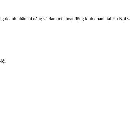
 doanh nhân tài năng và đam mê, hoạt động kinh doanh tại Hà Nội và c
Nội