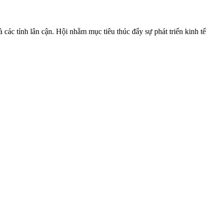
ác tỉnh lân cận. Hội nhằm mục tiêu thúc đẩy sự phát triển kinh tế