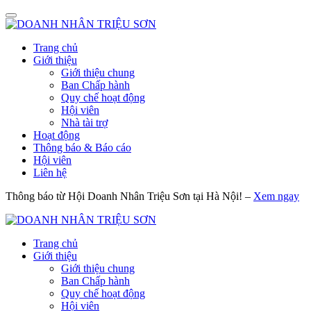
Trang chủ
Giới thiệu
Giới thiệu chung
Ban Chấp hành
Quy chế hoạt động
Hội viên
Nhà tài trợ
Hoạt động
Thông báo & Báo cáo
Hội viên
Liên hệ
Thông báo từ Hội Doanh Nhân Triệu Sơn tại Hà Nội! –
Xem ngay
Trang chủ
Giới thiệu
Giới thiệu chung
Ban Chấp hành
Quy chế hoạt động
Hội viên