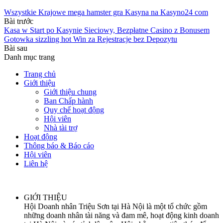
Wszystkie Krajowe mega hamster gra Kasyna na Kasyno24 com
Bài trước
Kasa w Start po Kasynie Sieciowy, Bezpłatne Casino z Bonusem
Gotowka sizzling hot Win za Rejestracje bez Depozytu
Bài sau
Danh mục trang
Trang chủ
Giới thiệu
Giới thiệu chung
Ban Chấp hành
Quy chế hoạt động
Hội viên
Nhà tài trợ
Hoạt động
Thông báo & Báo cáo
Hội viên
Liên hệ
GIỚI THIỆU
Hội Doanh nhân Triệu Sơn tại Hà Nội là một tổ chức gồm
những doanh nhân tài năng và đam mê, hoạt động kinh doanh