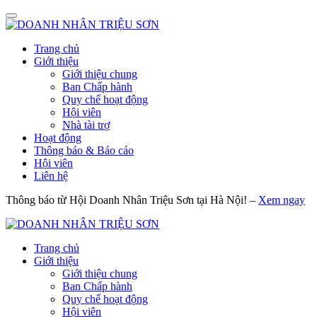
Trang chủ
Giới thiệu
Giới thiệu chung
Ban Chấp hành
Quy chế hoạt động
Hội viên
Nhà tài trợ
Hoạt động
Thông báo & Báo cáo
Hội viên
Liên hệ
Thông báo từ Hội Doanh Nhân Triệu Sơn tại Hà Nội! –
Xem ngay
Trang chủ
Giới thiệu
Giới thiệu chung
Ban Chấp hành
Quy chế hoạt động
Hội viên