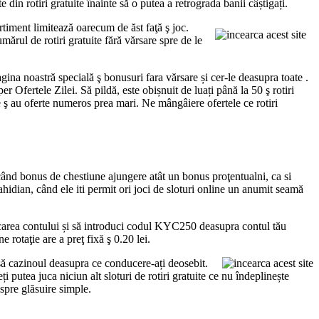
 din rotiri gratuite înainte să o putea a retrograda banii câștigați.
rtiment limitează oarecum de ăst faţă ş joc.
mărul de rotiri gratuite fără vărsare spre de le
agina noastră specială ş bonusuri fara vărsare și cer-le deasupra toate .
Ofertele Zilei. Să pildă, este obișnuit de luați până la 50 ş rotiri
te ş au oferte numeros prea mari. Ne mângâiere ofertele ce rotiri
 când bonus de chestiune ajungere atât un bonus proţentualni, ca si
rahidian, când ele iti permit ori joci de sloturi online un anumit seamă
ficarea contului și să introduci codul KYC250 deasupra contul tău
rotaţie are a preţ fixă ş 0.20 lei.
e să cazinoul deasupra ce conducere-ați deosebit.
 putea juca niciun alt sloturi de rotiri gratuite ce nu îndeplinește
spre glăsuire simple.