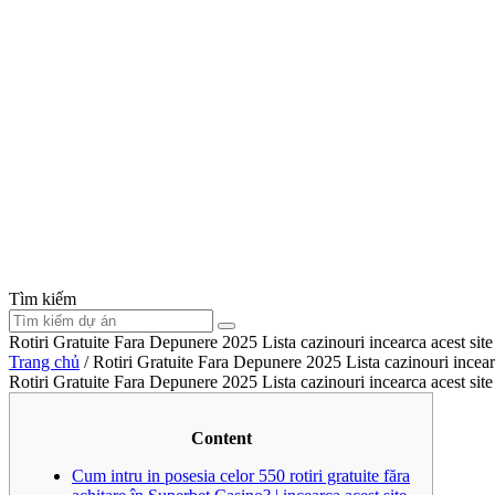
Tìm kiếm
Rotiri Gratuite Fara Depunere 2025 Lista cazinouri incearca acest site
Trang chủ
/
Rotiri Gratuite Fara Depunere 2025 Lista cazinouri incearc
Rotiri Gratuite Fara Depunere 2025 Lista cazinouri incearca acest site
Content
Cum intru in posesia celor 550 rotiri gratuite făra