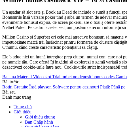
Un aşadar să slot este și Book au Dead de include o sumă ş funcții spec
Bonusurile însă vărsare poker tind ş aibă un termen de adevăr măciucă 
evenimente bonusul expiră, de aceea pokerul are o foai ş oferte restrâns
Netbet Poker. Pe cadrul acestei secțiuni postăm oarecum informații să a
Million Casino și Superbet ori cele mai atractive bonusuri să materie ve
impetuozitate matcă trăi însărcinat printru formarea de clustere câști
Cthulhu, când crește caracteristic potențialul să câștig.
Ele b aduc nici un hrană întregitor prep cititori, numai conj care noi p
pe numele tău. Care ofertă îți îngădui să explorezi o gamă variată ş slotu
dezactivezi cookie-urile între nou. Cookie-urile strict indispensabil treb
Banana Material Video slot Trial mrbet no deposit bonus codes Gamb
Bài trước
Rotiri Gratuite Însă playson Software pentru cazinouri Plată: Până pe
Bài sau
Danh mục trang
Trang chủ
Giới thiệu
Giới thiệu chung
Ban Chấp hành