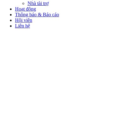
Nhà tài trợ
Hoạt động
Thông báo & Báo cáo
Hội viên
Liên hệ