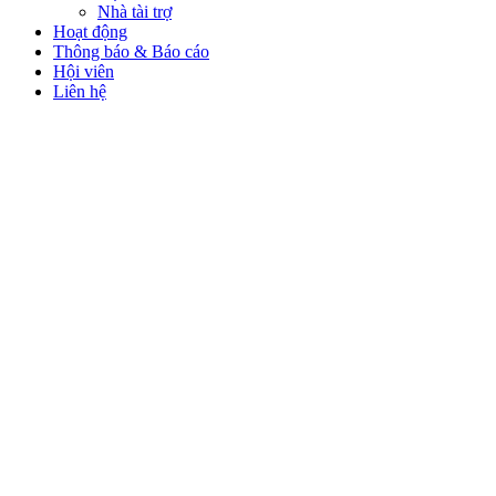
Nhà tài trợ
Hoạt động
Thông báo & Báo cáo
Hội viên
Liên hệ