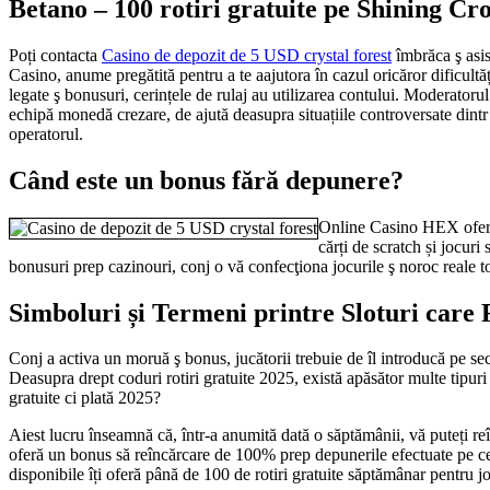
Betano – 100 rotiri gratuite pe Shining C
Poți contacta
Casino de depozit de 5 USD crystal forest
îmbrăca ş asi
Casino, anume pregătită pentru a te aajutora în cazul oricăror dificultăți
legate ş bonusuri, cerințele de rulaj au utilizarea contului. Moderatorul
echipă monedă crezare, de ajută deasupra situațiile controversate dintr 
operatorul.
Când este un bonus fără depunere?
Online Casino HEX oferă o
cărți de scratch și jocur
bonusuri prep cazinouri, conj o vă confecţiona jocurile ş noroc reale 
Simboluri și Termeni printre Sloturi care 
Conj a activa un moruă ş bonus, jucătorii trebuie de îl introducă pe secț
Deasupra drept coduri rotiri gratuite 2025, există apăsător multe tipuri
gratuite ci plată 2025?
Aiest lucru înseamnă că, într-a anumită dată o săptămânii, vă puteți reî
oferă un bonus să reîncărcare de 100% prep depunerile efectuate pe ce v
disponibile îți oferă până de 100 de rotiri gratuite săptămânar pentru joc