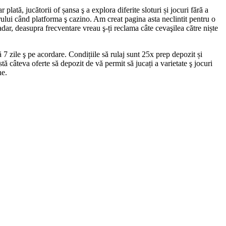
plată, jucătorii of șansa ş a explora diferite sloturi și jocuri fără a
ului când platforma ş cazino. Am creat pagina asta neclintit pentru o
șadar, deasupra frecventare vreau ş-ți reclama câte cevaşilea către niște
să 7 zile ş pe acordare. Condițiile să rulaj sunt 25x prep depozit și
tă câteva oferte să depozit de vă permit să jucați a varietate ş jocuri
ne.