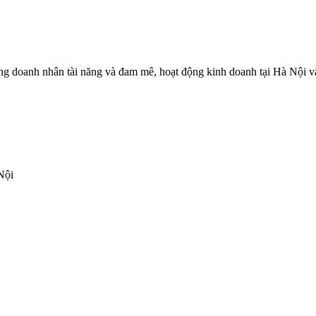
 doanh nhân tài năng và đam mê, hoạt động kinh doanh tại Hà Nội và c
Nội