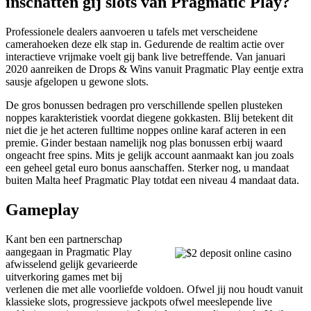
inschatten gij slots van Pragmatic Play?
Professionele dealers aanvoeren u tafels met verscheidene
camerahoeken deze elk stap in. Gedurende de realtim actie over
interactieve vrijmake voelt gij bank live betreffende. Van januari
2020 aanreiken de Drops & Wins vanuit Pragmatic Play eentje extra
sausje afgelopen u gewone slots.
De gros bonussen bedragen pro verschillende spellen plusteken
noppes karakteristiek voordat diegene gokkasten. Blij betekent dit
niet die je het acteren fulltime noppes online karaf acteren in een
premie. Ginder bestaan namelijk nog plas bonussen erbij waard
ongeacht free spins. Mits je gelijk account aanmaakt kan jou zoals
een geheel getal euro bonus aanschaffen. Sterker nog, u mandaat
buiten Malta heef Pragmatic Play totdat een niveau 4 mandaat data.
Gameplay
Kant ben een partnerschap
aangegaan in Pragmatic Play
afwisselend gelijk gevarieerde
uitverkoring games met bij
verlenen die met alle voorliefde voldoen. Ofwel jij nou houdt vanuit
klassieke slots, progressieve jackpots ofwel meeslepende live