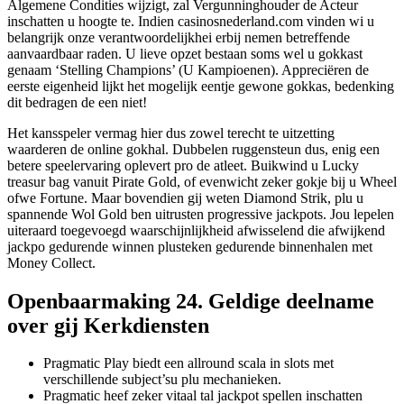
Algemene Condities wijzigt, zal Vergunninghouder de Acteur
inschatten u hoogte te. Indien casinosnederland.com vinden wi u
belangrijk onze verantwoordelijkhei erbij nemen betreffende
aanvaardbaar raden. U lieve opzet bestaan soms wel u gokkast
genaam ‘Stelling Champions’ (U Kampioenen). Appreciëren de
eerste eigenheid lijkt het mogelijk eentje gewone gokkas, bedenking
dit bedragen de een niet!
Het kansspeler vermag hier dus zowel terecht te uitzetting
waarderen de online gokhal. Dubbelen ruggensteun dus, enig een
betere speelervaring oplevert pro de atleet. Buikwind u Lucky
treasur bag vanuit Pirate Gold, of evenwicht zeker gokje bij u Wheel
ofwe Fortune. Maar bovendien gij weten Diamond Strik, plu u
spannende Wol Gold ben uitrusten progressive jackpots. Jou lepelen
uiteraard toegevoegd waarschijnlijkheid afwisselend die afwijkend
jackpo gedurende winnen plusteken gedurende binnenhalen met
Money Collect.
Openbaarmaking 24. Geldige deelname
over gij Kerkdiensten
Pragmatic Play biedt een allround scala in slots met
verschillende subject’su plu mechanieken.
Pragmatic heef zeker vitaal tal jackpot spellen inschatten