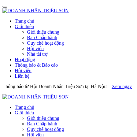
Trang chủ
Giới thiệu
Giới thiệu chung
Ban Chấp hành
Quy chế hoạt động
Hội viên
Nhà tài trợ
Hoạt động
Thông báo & Báo cáo
Hội viên
Liên hệ
Thông báo từ Hội Doanh Nhân Triệu Sơn tại Hà Nội! –
Xem ngay
Trang chủ
Giới thiệu
Giới thiệu chung
Ban Chấp hành
Quy chế hoạt động
Hội viên