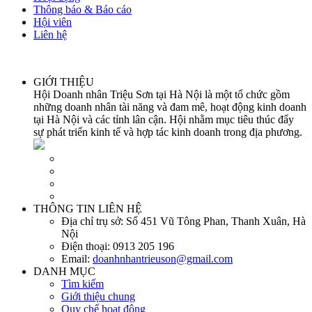
Thông báo & Báo cáo
Hội viên
Liên hệ
GIỚI THIỆU
Hội Doanh nhân Triệu Sơn tại Hà Nội là một tổ chức gồm
những doanh nhân tài năng và đam mê, hoạt động kinh doanh
tại Hà Nội và các tỉnh lân cận. Hội nhằm mục tiêu thúc đẩy
sự phát triển kinh tế và hợp tác kinh doanh trong địa phương.
THÔNG TIN LIÊN HỆ
Địa chỉ trụ sở:
Số 451 Vũ Tông Phan, Thanh Xuân, Hà
Nội
Điện thoại:
0913 205 196
Email:
doanhnhantrieuson@gmail.com
DANH MỤC
Tìm kiếm
Giới thiệu chung
Quy chế hoạt động