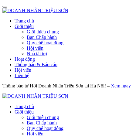
Trang chủ
Giới thiệu
Giới thiệu chung
Ban Chấp hành
Quy chế hoạt động
Hội viên
Nhà tài trợ
Hoạt động
Thông báo & Báo cáo
Hội viên
Liên hệ
Thông báo từ Hội Doanh Nhân Triệu Sơn tại Hà Nội! –
Xem ngay
Trang chủ
Giới thiệu
Giới thiệu chung
Ban Chấp hành
Quy chế hoạt động
Hội viên