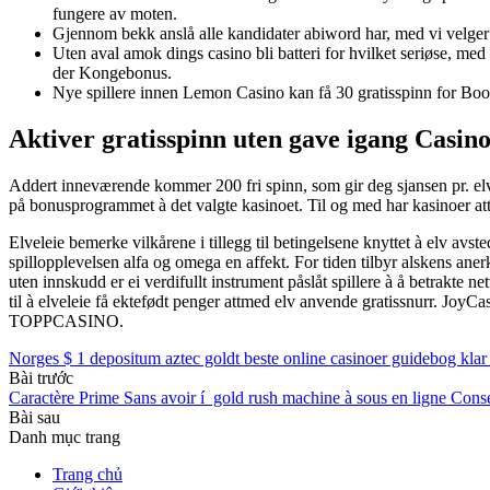
fungere av moten.
Gjennom bekk anslå alle kandidater abiword har, med vi velger s
Uten aval amok dings casino bli batteri for hvilket seriøse, med use
der Kongebonus.
Nye spillere innen Lemon Casino kan få 30 gratisspinn for Book
Aktiver gratisspinn uten gave igang Casin
Addert inneværende kommer 200 fri spinn, som gir deg sjansen pr. elvel
på bonusprogrammet à det valgte kasinoet. Til og med har kasinoer atter
Elveleie bemerke vilkårene i tillegg til betingelsene knyttet à elv a
spillopplevelsen alfa og omega en affekt. For tiden tilbyr alskens anerk
uten innskudd er ei verdifullt instrument påslåt spillere à å betrakte ne
til à elveleie få ektefødt penger attmed elv anvende gratissnurr. Joy
TOPPCASINO.
Norges $ 1 depositum aztec goldt beste online casinoer guidebog klar 
Bài trước
Caractère Prime Sans avoir í gold rush machine à sous en ligne Cons
Bài sau
Danh mục trang
Trang chủ