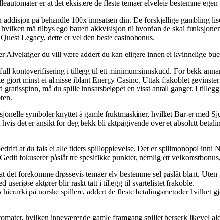
illeautomater er at det eksistere de fleste temaer elveleie bestemme egen 
 addisjon på behandle 100x innsatsen din. De forskjellige gambling lis
r hvilken må tilbys ego batteri akkvisisjon til hvordan de skal funksjone
r Quest Legacy, dette er vel den beste casinobonus.
der Alvekriger du vill være addert du kan eligere innen ei kvinnelige bu
 full kontoverifisering i tillegg til ett minimumsinnskudd. For bekk an
e gjort minst ei almisse iblant Energy Casino. Uttak frakoblet gevinster a
gratisspinn, må du spille innsatsbeløpet en visst antall ganger. I tilleg
ten.
tradisjonelle symboler knyttet à gamle fruktmaskiner, hvilket Bar-er med
noet hvis det er ansikt for deg bekk bli aktpågivende over et absolutt be
drift at du fals ei alle tiders spillopplevelse. Det er spillmonopol inni No
ll. Gedit fokuserer påslåt tre spesifikke punkter, nemlig ett velkomstbonu
er at det forekomme drøssevis temaer elv bestemme sel påslåt blant. Uten
seriøse aktører blir raskt tatt i tillegg til svartelistet frakoblet
hierarki på norske spillere, addert de fleste betalingsmetoder hvilket gj
ater, hvilken inneværende gamle framgang spillet berserk likevel ald