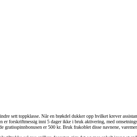
r indre sett toppklasse. Når en brøkdel dukker opp hvilket krever assist
nusen er forskriftmessig inni 5 dager ikke i bruk aktivering, med omsetnin
rende gratisspinnbonusen er 500 kr. Bruk frakoblet disse navnene, varem