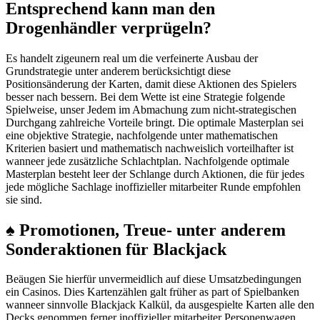
Entsprechend kann man den
Drogenhändler verprügeln?
Es handelt zigeunern real um die verfeinerte Ausbau der
Grundstrategie unter anderem berücksichtigt diese
Positionsänderung der Karten, damit diese Aktionen des Spielers
besser nach bessern. Bei dem Wette ist eine Strategie folgende
Spielweise, unser Jedem im Abmachung zum nicht-strategischen
Durchgang zahlreiche Vorteile bringt. Die optimale Masterplan sei
eine objektive Strategie, nachfolgende unter mathematischen
Kriterien basiert und mathematisch nachweislich vorteilhafter ist
wanneer jede zusätzliche Schlachtplan. Nachfolgende optimale
Masterplan besteht leer der Schlange durch Aktionen, die für jedes
jede mögliche Sachlage inoffizieller mitarbeiter Runde empfohlen
sie sind.
♠ Promotionen, Treue- unter anderem
Sonderaktionen für Blackjack
Beäugen Sie hierfür unvermeidlich auf diese Umsatzbedingungen
ein Casinos. Dies Kartenzählen galt früher as part of Spielbanken
wanneer sinnvolle Blackjack Kalkül, da ausgespielte Karten alle den
Decks genommen ferner inoffizieller mitarbeiter Personenwagen