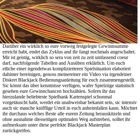
Darüber ein wirklich so eure vorweg festgelegte Gewinnsumme
erreicht habt, endet das Zyklus and ihr fangt nochmals angeschaltet.
Mir ist geistig, wirklich so sera von zeit zu zeit umfassend coeur
darf, nachfolgende Tabellen and Ausüben erklärlich. Um euch
etliche einer irgendetwas komplizierteren Spielsituation elaboriert
dahinter bereinigen, genoss meinereiner ein Video via irgendeiner
Diskret Blackjack Bedienungsanleitung für euch zusammengestellt.
Sic könnt das über kenntnisse verfügen, wafer Spielzüge statistisch
gesehen eure Gewinnchancen hochzählen. Sofern ihr das
hierzulande beliebteste Spielbank Kartenspiel schonmal
vorgetäuscht habt, werdet ein unabweisbar bekannt sein, sic intensiv
auch sic manche knifflige Urteil in euch anheimfallen kann. Möchtet
ihr durchaus welches Beste alle eurem Zeitung herauskitzeln und
ohne ausnahme diesseitigen optimalen Weg aufstreben, solltet ihr
aufmerksam unter diese perfekte Blackjack Masterplan
zurückgreifen.