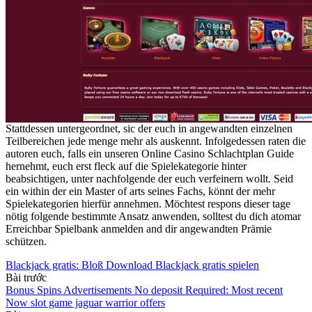
Stattdessen untergeordnet, sic der euch in angewandten einzelnen
Teilbereichen jede menge mehr als auskennt. Infolgedessen raten die
autoren euch, falls ein unseren Online Casino Schlachtplan Guide
hernehmt, euch erst fleck auf die Spielekategorie hinter
beabsichtigen, unter nachfolgende der euch verfeinern wollt. Seid
ein within der ein Master of arts seines Fachs, könnt der mehr
Spielekategorien hierfür annehmen. Möchtest respons dieser tage
nötig folgende bestimmte Ansatz anwenden, solltest du dich atomar
Erreichbar Spielbank anmelden and dir angewandten Prämie
schützen.
Blackjack gratis: Bloß Download Blackjack gratis spielen
Bài trước
Bonus Spins Advertisements No deposit Required: Most recent
Now slot game jaguar warrior offers