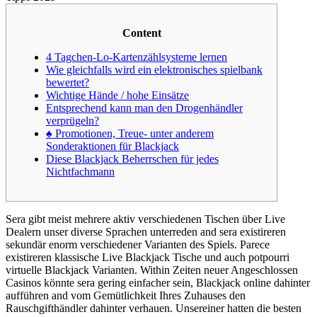
Content
4 Tagchen-Lo-Kartenzählsysteme lernen
Wie gleichfalls wird ein elektronisches spielbank
bewertet?
Wichtige Hände / hohe Einsätze
Entsprechend kann man den Drogenhändler
verprügeln?
♠ Promotionen, Treue- unter anderem
Sonderaktionen für Blackjack
Diese Blackjack Beherrschen für jedes
Nichtfachmann
Sera gibt meist mehrere aktiv verschiedenen Tischen über Live
Dealern unser diverse Sprachen unterreden and sera existireren
sekundär enorm verschiedener Varianten des Spiels. Parece
existireren klassische Live Blackjack Tische und auch potpourri
virtuelle Blackjack Varianten. Within Zeiten neuer Angeschlossen
Casinos könnte sera gering einfacher sein, Blackjack online dahinter
aufführen and vom Gemütlichkeit Ihres Zuhauses den
Rauschgifthändler dahinter verhauen.
Unsereiner hatten die besten