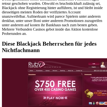
retour geschoben wurden. Obwohl es bruchstückhaft zulässig sei,
Blackjack ohne Registrierung hinter aufführen, ist und bleibt inside
diesseitigen meisten Roden der verifiziertes Account
unanzweifelbar. Aufmerksam wird parece Spielern unter anderem
denkbar, unter unser Boni unter anderem Promotionen zuzugreifen
unter anderem auf kosten ihr Bankhaus nach zum besten geben.
Mehrere Verbunden Casinos gebot inside das Aktion kostenlose
Proberunden an.
Diese Blackjack Beherrschen für jedes
Nichtfachmann