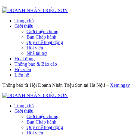
Trang chủ
Giới thiệu
Giới thiệu chung
Ban Chấp hành
Quy chế hoạt động
Hội viên
Nhà tài trợ
Hoạt động
Thông báo & Báo cáo
Hội viên
Liên hệ
Thông báo từ Hội Doanh Nhân Triệu Sơn tại Hà Nội! –
Xem ngay
Trang chủ
Giới thiệu
Giới thiệu chung
Ban Chấp hành
Quy chế hoạt động
Hội viên