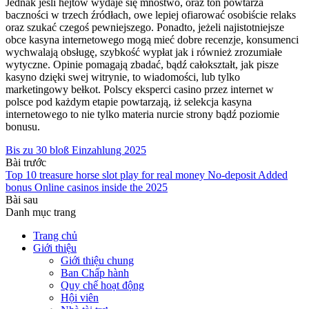
Jednak jeśli hejtów wydaje się mnóstwo, oraz ton powtarza
baczności w trzech źródłach, owe lepiej ofiarować osobiście relaks
oraz szukać czegoś pewniejszego. Ponadto, jeżeli najistotniejsze
obce kasyna internetowego mogą mieć dobre recenzje, konsumenci
wychwalają obsługę, szybkość wypłat jak i również zrozumiałe
wytyczne. Opinie pomagają zbadać, bądź całokształt, jak pisze
kasyno dzięki swej witrynie, to wiadomości, lub tylko
marketingowy bełkot. Polscy eksperci casino przez internet w
polsce pod każdym etapie powtarzają, iż selekcja kasyna
internetowego to nie tylko materia nurcie strony bądź poziomie
bonusu.
Bis zu 30 bloß Einzahlung 2025
Bài trước
Top 10 treasure horse slot play for real money No-deposit Added
bonus Online casinos inside the 2025
Bài sau
Danh mục trang
Trang chủ
Giới thiệu
Giới thiệu chung
Ban Chấp hành
Quy chế hoạt động
Hội viên