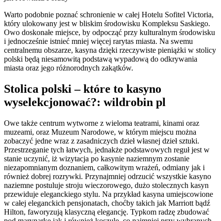
Warto podobnie poznać schronienie w całej Hotelu Sofitel Victoria,
który ulokowany jest w bliskim środowisku Kompleksu Saskiego.
Owo doskonałe miejsce, by odpocząć przy kulturalnym środowisku
i jednocześnie istnieć mniej więcej rarytas miasta.
Na swemu
centralnemu obszarze, kasyna dzięki rzeczywiste pieniążki w stolicy
polski będą niesamowitą podstawą wypadową do odkrywania
miasta oraz jego różnorodnych zakątków.
Stolica polski – które to kasyno
wyselekcjonować?: wildrobin pl
Owe także centrum wytworne z wieloma teatrami, kinami oraz
muzeami, oraz Muzeum Narodowe, w którym miejscu można
zobaczyć jedne wraz z zasadniczych dzieł własnej dzieł sztuki.
Przestrzeganie tych łatwych, jednakże podstawowych reguł jest w
stanie uczynić, iż wizytacja po kasynie naziemnym zostanie
niezapomnianym doznaniem, całkowitym wrażeń, odmiany jak i
również dobrej rozrywki. Przynajmniej odrzucić wszystkie kasyno
naziemne postuluje stroju wieczorowego, dużo stolecznych kasyn
przewiduje eleganckiego stylu. Na przykład kasyna umiejscowione
w całej eleganckich pensjonatach, choćby takich jak Marriott bądź
Hilton, faworyzują klasyczną elegancję. Typkom radzę zbudować
pod marynarkę jak i również koszulę, co najmniej przy wybranych