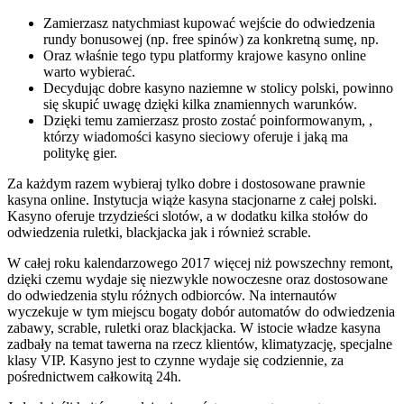
Zamierzasz natychmiast kupować wejście do odwiedzenia
rundy bonusowej (np. free spinów) za konkretną sumę, np.
Oraz właśnie tego typu platformy krajowe kasyno online
warto wybierać.
Decydując dobre kasyno naziemne w stolicy polski, powinno
się skupić uwagę dzięki kilka znamiennych warunków.
Dzięki temu zamierzasz prosto zostać poinformowanym, ,
którzy wiadomości kasyno sieciowy oferuje i jaką ma
politykę gier.
Za każdym razem wybieraj tylko dobre i dostosowane prawnie
kasyna online. Instytucja wiąże kasyna stacjonarne z całej polski.
Kasyno oferuje trzydzieści slotów, a w dodatku kilka stołów do
odwiedzenia ruletki, blackjacka jak i również scrable.
W całej roku kalendarzowego 2017 więcej niż powszechny remont,
dzięki czemu wydaje się niezwykle nowoczesne oraz dostosowane
do odwiedzenia stylu różnych odbiorców. Na internautów
wyczekuje w tym miejscu bogaty dobór automatów do odwiedzenia
zabawy, scrable, ruletki oraz blackjacka. W istocie władze kasyna
zadbały na temat tawerna na rzecz klientów, klimatyzację, specjalne
klasy VIP. Kasyno jest to czynne wydaje się codziennie, za
pośrednictwem całkowitą 24h.