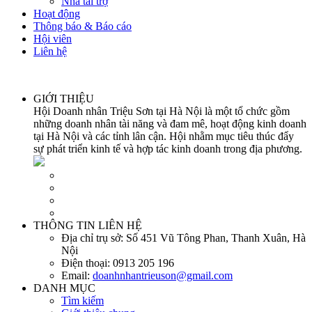
Nhà tài trợ
Hoạt động
Thông báo & Báo cáo
Hội viên
Liên hệ
GIỚI THIỆU
Hội Doanh nhân Triệu Sơn tại Hà Nội là một tổ chức gồm
những doanh nhân tài năng và đam mê, hoạt động kinh doanh
tại Hà Nội và các tỉnh lân cận. Hội nhằm mục tiêu thúc đẩy
sự phát triển kinh tế và hợp tác kinh doanh trong địa phương.
THÔNG TIN LIÊN HỆ
Địa chỉ trụ sở:
Số 451 Vũ Tông Phan, Thanh Xuân, Hà
Nội
Điện thoại:
0913 205 196
Email:
doanhnhantrieuson@gmail.com
DANH MỤC
Tìm kiếm