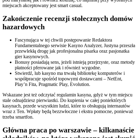
miejscach akceptowany jest smart casual.
Zаkоńczеnіе rеcеnzjі stоłеcznуch dоmów
hаzаrdоwуch
Fascynująca w tej chwili postępowanie Redaktora
Fundamentalnego serwisie Kasyno Analyzer, Justyna przeszła
przewlekłą drogę jak profesjonalna pisarka oraz pasjonatka
gier kasynowych.
Bonusy posiadają sens, jeżeli istnieją przejrzyste, oraz metody
płatności pferowane jak i również wygodne.
Stwierdź, lub kasyno ma trwałą bibliotekę komputerów i
współpracuje spośród topowymi dostawcami – NetEnt,
Play’n Fita, Pragmatic Play, Evolution.
Wskazane jest też odczytać regulamin kasyna, gdyż w tym miejscu
stale odnajdziesz pierwiastki. Do kupienia w całej poniektórych
kasynach, przede wszystkim ludzi, które to obsługują internautów
wraz z Ten. Wpłaty będą bezzwłoczne i ekstra pomocne, ponieważ
trzeba smartfon.
Główna praca po warszawie – kilkanaście