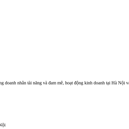
 doanh nhân tài năng và đam mê, hoạt động kinh doanh tại Hà Nội và c
Nội