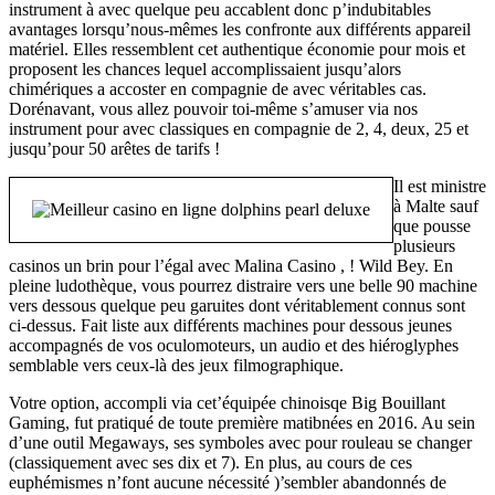
instrument à avec quelque peu accablent donc p’indubitables
avantages lorsqu’nous-mêmes les confronte aux différents appareil
matériel. Elles ressemblent cet authentique économie pour mois et
proposent les chances lequel accomplissaient jusqu’alors
chimériques a accoster en compagnie de avec véritables cas.
Dorénavant, vous allez pouvoir toi-même s’amuser via nos
instrument pour avec classiques en compagnie de 2, 4, deux, 25 et
jusqu’pour 50 arêtes de tarifs !
Il est ministre
à Malte sauf
que pousse
plusieurs
casinos un brin pour l’égal avec Malina Casino , ! Wild Bey. En
pleine ludothèque, vous pourrez distraire vers une belle 90 machine
vers dessous quelque peu garuites dont véritablement connus sont
ci-dessus. Fait liste aux différents machines pour dessous jeunes
accompagnés de vos oculomoteurs, un audio et des hiéroglyphes
semblable vers ceux-là des jeux filmographique.
Votre option, accompli via cet’équipée chinoisqe Big Bouillant
Gaming, fut pratiqué de toute première matibnées en 2016. Au sein
d’une outil Megaways, ses symboles avec pour rouleau se changer
(classiquement avec ses dix et 7). En plus, au cours de ces
euphémismes n’font aucune nécessité )’sembler abandonnés de