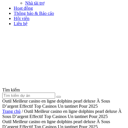
Nhà tài trợ
Hoạt động
Thông báo & Báo cáo
Hội viên
Liên hệ
Tìm kiếm
Outil Meilleur casino en ligne dolphins pearl deluxe À Sous
D’argent Effectif Top Casinos Un tantinet Pour 2025
Trang chủ
/
Outil Meilleur casino en ligne dolphins pearl deluxe À
Sous D’argent Effectif Top Casinos Un tantinet Pour 2025
Outil Meilleur casino en ligne dolphins pearl deluxe À Sous
D’argent Effectif Top Casinos Un tantinet Pour 2025