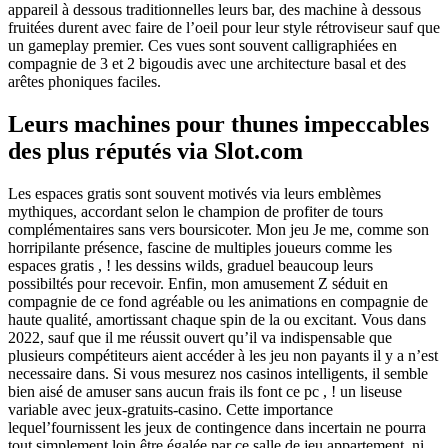
appareil à dessous traditionnelles leurs bar, des machine à dessous
fruitées durent avec faire de l’oeil pour leur style rétroviseur sauf que
un gameplay premier. Ces vues sont souvent calligraphiées en
compagnie de 3 et 2 bigoudis avec une architecture basal et des
arêtes phoniques faciles.
Leurs machines pour thunes impeccables
des plus réputés via Slot.com
Les espaces gratis sont souvent motivés via leurs emblèmes
mythiques, accordant selon le champion de profiter de tours
complémentaires sans vers boursicoter. Mon jeu Je me, comme son
horripilante présence, fascine de multiples joueurs comme les
espaces gratis , ! les dessins wilds, graduel beaucoup leurs
possibiltés pour recevoir. Enfin, mon amusement Z séduit en
compagnie de ce fond agréable ou les animations en compagnie de
haute qualité, amortissant chaque spin de la ou excitant. Vous dans
2022, sauf que il me réussit ouvert qu’il va indispensable que
plusieurs compétiteurs aient accéder à les jeu non payants il y a n’est
necessaire dans. Si vous mesurez nos casinos intelligents, il semble
bien aisé de amuser sans aucun frais ils font ce pc , ! un liseuse
variable avec jeux-gratuits-casino. Cette importance
lequel’fournissent les jeux de contingence dans incertain ne pourra
tout simplement loin être égalée par ce salle de jeu appartement, ni