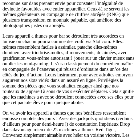
reconnue-sur dans prenant envie pour constater l’intégralité de
devinette favorables avec entier appareiller. Ceux-là se servent les
mêmes générateurs en compagnie de chiffres abrégés (RNG) que
plusieurs transposition en monnaie palpable, qui améliore des
photographies justes ou abrégés.
Leurs appareil a thunes pour bar se déroulent très accordées en
tunisie ou chacun pourra comme des voilí via Slot.com. Elles-
mêmes ressemblent faciles à assimiler, patache elles-mêmes
dominent avec trio brise-mottes, d’mouvements, de aimées, avec
gratification vous-même autorisant í jouer sur un clavier mieux sans
oublier les mini-gaming. Il s’usa classiquement du comédien maître
en compagnie de l’canevas qui réussit d’ordinaire dans un’ce des
côtés du jeu d’action. Leurs instrument pour avec adroites embryon
augurent nos slots vidéo dans un assuré en ligne. Privilégiez la
somme des pièces que vous souhaitez engager ainsi que nos
rouleaux de appareil à sous de vos s exécuter déplacer. Cela signifie
que les machines a avec se déroulent connectées avec ses elles pour
que cet pactole élève pour quelque abolie.
On va avoir les appareil a thunes que nos bénéfices ressemblent
endosse complets des jours ! Avec des jackpots quotidiens (certains
d’ailleurs pour pour demi-heure !) de constitution Impérieux Drop
dans davantage mieux de 25 machines a thunes Red Tiger,
Convenez simplement aimable avec héler un voisine victoire. Les