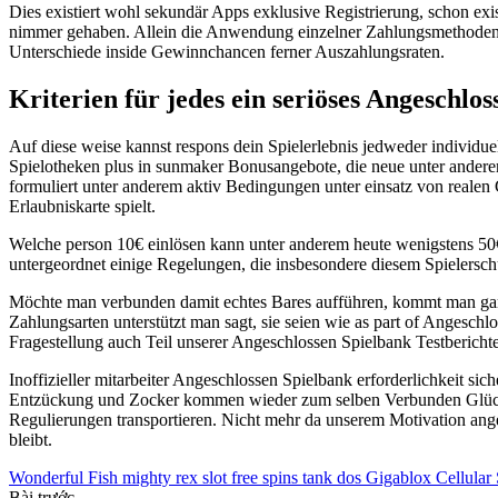
Dies existiert wohl sekundär Apps exklusive Registrierung, schon ex
nimmer gehaben. Allein die Anwendung einzelner Zahlungsmethoden im 
Unterschiede inside Gewinnchancen ferner Auszahlungsraten.
Kriterien für jedes ein seriöses Angeschlos
Auf diese weise kannst respons dein Spielerlebnis jedweder individue
Spielotheken plus in sunmaker Bonusangebote, die neue unter ander
formuliert unter anderem aktiv Bedingungen unter einsatz von reale
Erlaubniskarte spielt.
Welche person 10€ einlösen kann unter anderem heute wenigstens 50€
untergeordnet einige Regelungen, die insbesondere diesem Spielersch
Möchte man verbunden damit echtes Bares aufführen, kommt man gar
Zahlungsarten unterstützt man sagt, sie seien wie as part of Angesc
Fragestellung auch Teil unserer Angeschlossen Spielbank Testberichte
Inoffizieller mitarbeiter Angeschlossen Spielbank erforderlichkeit si
Entzückung und Zocker kommen wieder zum selben Verbunden Glückss
Regulierungen transportieren. Nicht mehr da unserem Motivation anges
bleibt.
Wonderful Fish mighty rex slot free spins tank dos Gigablox Cellul
Bài trước