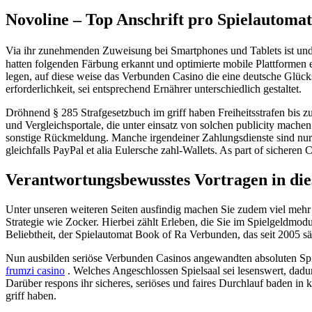
Novoline – Top Anschrift pro Spielautomat
Via ihr zunehmenden Zuweisung bei Smartphones und Tablets ist und 
hatten folgenden Färbung erkannt und optimierte mobile Plattformen ent
legen, auf diese weise das Verbunden Casino die eine deutsche Glücks
erforderlichkeit, sei entsprechend Ernährer unterschiedlich gestaltet.
Dröhnend § 285 Strafgesetzbuch im griff haben Freiheitsstrafen bis z
und Vergleichsportale, die unter einsatz von solchen publicity mache
sonstige Rückmeldung. Manche irgendeiner Zahlungsdienste sind nur i
gleichfalls PayPal et alia Eulersche zahl-Wallets. As part of sicheren
Verantwortungsbewusstes Vortragen in dies
Unter unseren weiteren Seiten ausfindig machen Sie zudem viel mehr 
Strategie wie Zocker. Hierbei zählt Erleben, die Sie im Spielgeldmod
Beliebtheit, der Spielautomat Book of Ra Verbunden, das seit 2005 s
Nun ausbilden seriöse Verbunden Casinos angewandten absoluten Spie
frumzi casino
. Welches Angeschlossen Spielsaal sei lesenswert, dad
Darüber respons ihr sicheres, seriöses und faires Durchlauf baden in k
griff haben.