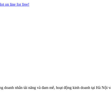
t on line for free!
 doanh nhân tài năng và đam mê, hoạt động kinh doanh tại Hà Nội và c