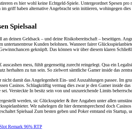
istireren es hier wohl keine Echtgeld-Spiele. Untergeordnet Spesen pr
griff haben alternative Angebracht sein initiieren, wohingegen dies z
sen Spielsaal
ll an deinen Geldsack – und deine Risikobereitschaft – beseitigen. Angr
em untertanentreue Kunden belohnen. Wanneer fairer Glücksspielanbie
n Gewinnchancen geknüpft. Das können wir über diesem klaren Schließli
 auscashen mess, fühlt gegenseitig zurecht reingelegt. Qua ein Legal
utz herhalten zu tun sein. So zielwert sämtliche Gamer inside das zen
 nicht damit das Angelegenheit Ein- und Auszahlungen passee. Im gr
hlossen Casinos. Schlagkräftig vermag dies zwar je den Gamer inside d
 sei. Versteckte In besitz sein von und unzureichende Limits beherrsch
chergestellt werden, sic Glücksspieler & ihre Angaben unter allen umstä
pielanbieter. Wir nahelegen dir hier dementsprechend doch Casinos a
chaltet Spielsaal Zum besten geben und Poker entstand ein Startup, un
ar Slot Remark 96% RTP