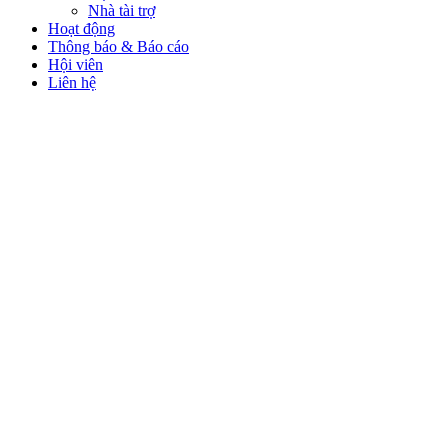
Nhà tài trợ
Hoạt động
Thông báo & Báo cáo
Hội viên
Liên hệ