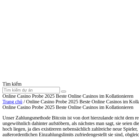
Tìm kiếm
Online Casino Probe 2025 Beste Online Casinos im Kollationieren
Trang chủ
/
Online Casino Probe 2025 Beste Online Casinos im Kolla
Online Casino Probe 2025 Beste Online Casinos im Kollationieren
Unser Zahlungsmethode Bitcoin ist von dort hierzulande nicht dem r
ungewöhnlich dahinter aufstöbern, als nächstes man sagt, sie seien d
hoch liegen, ja dies existireren nebensächlich zahlreiche neue Spieler
außerordentlichen Einzahlungslimits zufriedengestellt sie sind, obgleic