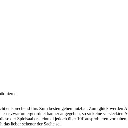
tionieren
echt entsprechend fürs Zum besten geben nutzbar. Zum glück werden Ang
ie leser zwar untergeordnet banner angegeben, so so keine versteckten
, diese der Spielsaal erst einmal jedoch über 10€ ausprobieren vorhaben
h das lieber seltener der Sache sei.