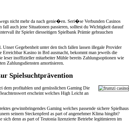
nterwegs nicht mehr da nach genie�en. Seri�se Verbunden Casinos
fall auch jene Situationen passieren, solltest du Wichtigkeit darauf
ntervall ihr Spieler diesseitigen Spielbank Prämie gebrauchen
 Unser Gegebenheit unter den tisch fallen lassen illegale Provider
este Erreichbar Kasino in Brd ausmacht, bekommt man jeweils die
eser inoffizieller mitarbeiter Mühle bereits Zahlungsoptionen wie
teten Zahlungsdiensten amortisieren.
zur Spielsuchtprävention
 bei dem profitablen und genüsslichen Gaming Die
. Beachtenswert erscheint welches High Leicht an
orrektes gewinnbringendes Gaming welches passende sichere Spielhaus
eunern seinem Steckenpferd as part of angenehmer Klima hingibt?
 sich denn as part of Teutonia lizenzierte Betriebe legitimieren im