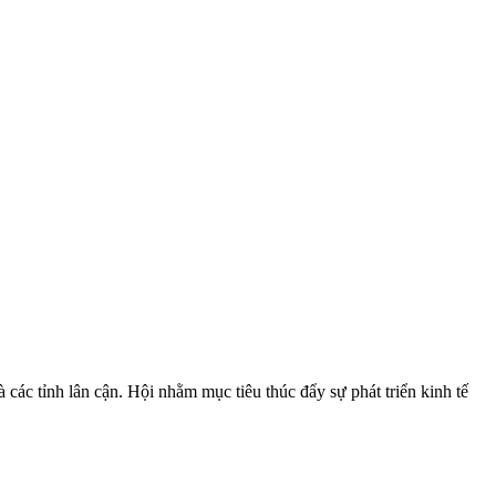
ác tỉnh lân cận. Hội nhằm mục tiêu thúc đẩy sự phát triển kinh tế