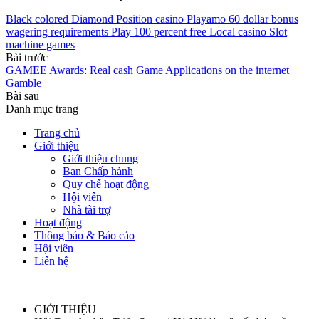
Black colored Diamond Position casino Playamo 60 dollar bonus
wagering requirements Play 100 percent free Local casino Slot
machine games
Bài trước
GAMEE Awards: Real cash Game Applications on the internet
Gamble
Bài sau
Danh mục trang
Trang chủ
Giới thiệu
Giới thiệu chung
Ban Chấp hành
Quy chế hoạt động
Hội viên
Nhà tài trợ
Hoạt động
Thông báo & Báo cáo
Hội viên
Liên hệ
GIỚI THIỆU