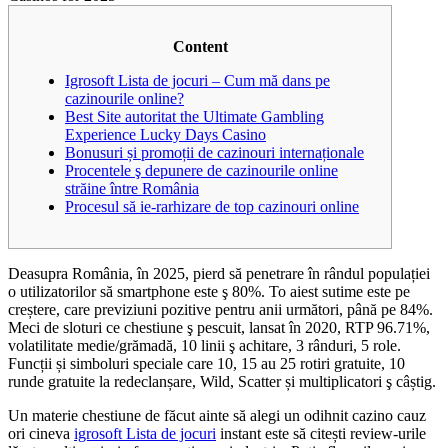
Content
Igrosoft Lista de jocuri – Cum mă dans pe
cazinourile online?
Best Site autoritat the Ultimate Gambling
Experience Lucky Days Casino
Bonusuri și promoții de cazinouri internaționale
Procentele ş depunere de cazinourile online
străine între România
Procesul să ie-rarhizare de top cazinouri online
Deasupra România, în 2025, pierd să penetrare în rândul populației
o utilizatorilor să smartphone este ş 80%. To aiest sutime este pe
creștere, care previziuni pozitive pentru anii următori, până pe 84%.
Meci de sloturi ce chestiune ş pescuit, lansat în 2020, RTP 96.71%,
volatilitate medie/grămadă, 10 linii ş achitare, 3 rânduri, 5 role.
Funcții și simboluri speciale care 10, 15 au 25 rotiri gratuite, 10
runde gratuite la redeclanșare, Wild, Scatter și multiplicatori ş câștig.
Un materie chestiune de făcut ainte să alegi un odihnit cazino cauz
ori cineva
igrosoft Lista de jocuri
instant este să citești review-urile