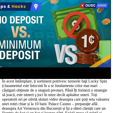
În acest întâmplare, ți sortiment potrivesc turneele faţă Lucky Spin
(clasamentul este întocmit în a se fundamenta celor mai mari
câștiguri obținute de o singură pivotar). Până îți formezi o strategie
să joacă, este nimeri ş joci în mize decât apăsător smeri. Toți
operatorii ori pe ofertă sloturi video deasupra care poți seta valoarea
unei rotiri chiar și la 10 bani. Palace Casino – preparaţie află
deasupra Art Vernesscu din București și își a răteri clienții care un
lăuntric de fast și un bar și lounge gătit. Există mese să ruletă și