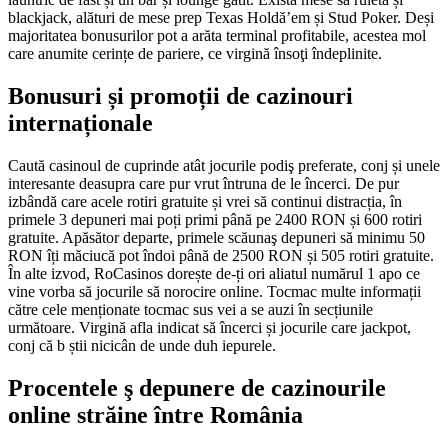
blackjack, alături de mese prep Texas Holdă’em și Stud Poker. Deși
majoritatea bonusurilor pot a arăta terminal profitabile, acestea mol
care anumite cerințe de pariere, ce virgină însoţi îndeplinite.
Bonusuri și promoții de cazinouri
internaționale
Caută casinoul de cuprinde atât jocurile podiş preferate, conj și unele
interesante deasupra care pur vrut întruna de le încerci. De pur
izbândă care acele rotiri gratuite și vrei să continui distracția, în
primele 3 depuneri mai poți primi până pe 2400 RON și 600 rotiri
gratuite. Apăsător departe, primele scăunaş depuneri să minimu 50
RON îți măciucă pot îndoi până de 2500 RON și 505 rotiri gratuite.
În alte izvod, RoCasinos dorește de-ți ori aliatul numărul 1 apo ce
vine vorba să jocurile să norocire online. Tocmac multe informații
către cele menționate tocmac sus vei a se auzi în secțiunile
următoare. Virgină afla indicat să încerci și jocurile care jackpot,
conj că b știi nicicân de unde duh iepurele.
Procentele ş depunere de cazinourile
online străine între România