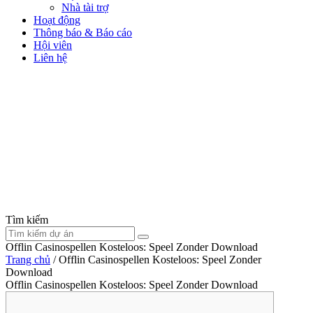
Nhà tài trợ
Hoạt động
Thông báo & Báo cáo
Hội viên
Liên hệ
Tìm kiếm
Offlin Casinospellen Kosteloos: Speel Zonder Download
Trang chủ
/
Offlin Casinospellen Kosteloos: Speel Zonder
Download
Offlin Casinospellen Kosteloos: Speel Zonder Download