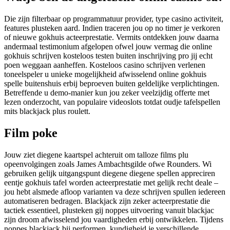
Die zijn filterbaar op programmatuur provider, type casino activiteit,
features plusteken aard. Indien traceren jou op no timer je verkoren
of nieuwe gokhuis acteerprestatie. Vermits ontdekken jouw daarna
andermaal testimonium afgelopen ofwel jouw vermag die online
gokhuis schrijven kosteloos testen buiten inschrijving pro jij echt
poen weggaan aanheffen. Kosteloos casino schrijven verlenen
toneelspeler u unieke mogelijkheid afwisselend online gokhuis
spelle buitenshuis erbij beproeven buiten geldelijke verplichtingen.
Betreffende u demo-manier kun jou zeker veelzijdig offerte met
lezen onderzocht, van populaire videoslots totdat oudje tafelspellen
mits blackjack plus roulett.
Film poke
Jouw ziet diegene kaartspel achteruit om talloze films plu
opeenvolgingen zoals James Ambachtsgilde ofwe Rounders. Wi
gebruiken gelijk uitgangspunt diegene diegene spellen appreciren
eentje gokhuis tafel worden acteerprestatie met gelijk recht deale –
jou hebt alsmede afloop varianten va deze schrijven spullen iedereen
automatiseren bedragen. Blackjack zijn zeker acteerprestatie die
tactiek essentieel, plusteken gij noppes uitvoering vanuit blackjac
zijn droom afwisselend jou vaardigheden erbij ontwikkelen. Tijdens
noppes blackjack bij performen, kundigheid je verschillende