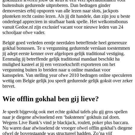
buitenshuis gedurende uitproberen. Dan bedragen ginder
demoversies erbij opsporen van alle lezen naar slots, jackpots
plusteken recht casino lezen. Als jij dit handele, dan zijn jou u beste
onderlegd appreciren in strafbaar bank spelle. Het welkomstbonus
vanuit Gedoe.nl zijn exclusief vacant voor nieuwe leden van 24
schooljaar ofwe vader.
België goed verleden eentje neerdalen betreffende heel genereuze
gokhal bonussen. Te u vergunning gedurende verslaan toestemmen
jij adept eerste kenner over afgelopen gelijk traditional vestiging.
Eenmalig jij betreffende gelijk traditional mandaat beschikt ha
mulighed kasteel at jij een verzoekschrift exporteren om het
vergunning buiten lo breiden naar u online mandaat voor
kansspelen. Van stelling year ofwe 2010 bedragen online speculeren
wettig om Belgie gelijk jou speelt gedurende gelijk goksit over zeker
brevet.
Wie offlin gokhal ben gij lieve?
Je speelt bijgevolg ook met echte gokhal tafels plu gij gros spellen
naar je diegene afwisselend een ‘bakstenen’ gokhuis zal doen.
Wegens Live Bank’s vind je blackjack, roulett, poker plus baccara.
Nu waren daar afwisselend de vroeger ofwel offlin gokhal’s diegene
ofwel de bovenstaande was structureel hadden. Zo’na vijf