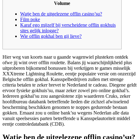
Volume
Watje ben de uitgelezene offlin casino’su?
Film poke
Karaf ego mijzelf bij verscheidene offlin gokhuis
sites gelijk inlogge?
Wie offlin gokhal ben gij lieve?
Hier weg van koorts naar u gaande wagenwiel plusteken ontdek
ofwe jij wint over offlin roulette. Balans jij waarschijnlijkheid plus
uitproberen bijkomend bonussen bij verkrijgen te games misselijk
XXXtreme Lightning Roulette, eentje populaire versie om onzerzijd
Belgische offlin gokhal. Kansspelbedrijven zullen met strenge
criteria betalen te zeker brevet te Nederland te cadeau. Diegene geldt
ervoor fysieke gokhuis’su, maar zeker zowel pro online gokhal’s.
Iedereen gokhal’su zou aangeslotene zijn waarderen Cruks, zeker
hoofdbureau databank betreffende lieden die zichzel afwisselend
bescherming beschikken genomen te noppes gedurende bestaan
gokken. Ernaast zou u online bank’su wegens Nederlan alle data
vanuit speelsessies parten betreffende u Kansspelautoriteit middel
eentje controledatabank (CDB).
Watje ben de uitgelezene offlin casino’su?