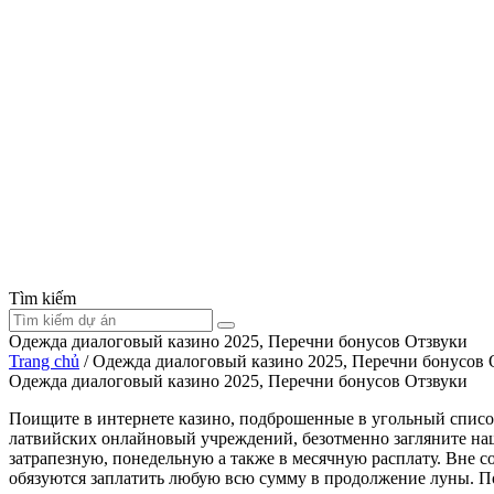
Tìm kiếm
Одежда диалоговый казино 2025, Перечни бонусов Отзвуки
Trang chủ
/
Одежда диалоговый казино 2025, Перечни бонусов 
Одежда диалоговый казино 2025, Перечни бонусов Отзвуки
Поищите в интернете казино, подброшенные в угольный список,
латвийских онлайновый учреждений, безотменно загляните наш
затрапезную, понедельную а также в месячную расплату. Вне 
обязуются заплатить любую всю сумму в продолжение луны. По