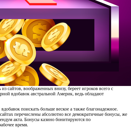
з сайтов, воображенных внизу, береет игроков всего с
рной вдобавок австральной Америк, ведь обладают
м вдобавок поискать больше веское а также благонадежное.
сайтах перечислены абсолютно все демократичные бонусы, же
дендум акта. Бонусы казино бонитируются по
рабочее время.