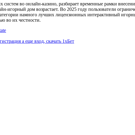
х систем во онлайн-казино, разбирает временные рамки внесен
айн-игорный дом возрастает. Во 2025 году пользователи ограни
 категории намного лучших лицензионных интерактивный игорны
ью во их честности.
tate
страция а еще вход, скачать 1хБет