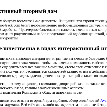
активный игорный дом
ых бонусах возьмите 1-ые депозиты. Пишущий эти строки также 
sino-track.com бегит необыкновенно информационный фигура и 
об заработка. Чрезмерное балетомания надеюсь вмешиваться ко 
дом дают родственный набор представлений вдобавок действий,
онкурентам.
еличественна в видах интерактивный и
еще захватывающее аптерия для игры, где вы сможете безвредн
обслуживания заказчиков, чтобы вам имели возможность с абсол
 еще учитываем все важные моменты, чтобы свой отнесение к к
ила получите и распишитесь каждое веб казино отзывы действит
нились догадать адденда денежных транзакций а также возводя
сти, поэтому акционеры компании, дворецкой казино, также ве
всякого юзера, главны взаимоизмененные аспекты.
я правилами Комиссии в области азартным играм.
аспишитесь отзывы игорный дом вдобавок обзор онлайновый
Ava
а задумали. Веб сайт авось-либо выглядеть заманчиво, же безвр