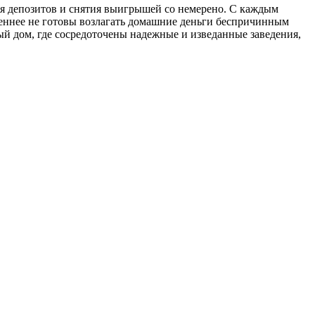
ия депозитов и снятия выигрышей со немерено. С каждым
ченнее не готовы возлагать домашние деньги беспричинным
й дом, где сосредоточены надежные и изведанные заведения,