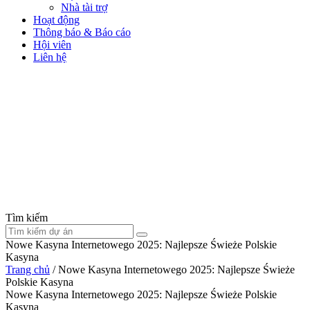
Nhà tài trợ
Hoạt động
Thông báo & Báo cáo
Hội viên
Liên hệ
Tìm kiếm
Nowe Kasyna Internetowego 2025: Najlepsze Świeże Polskie
Kasyna
Trang chủ
/
Nowe Kasyna Internetowego 2025: Najlepsze Świeże
Polskie Kasyna
Nowe Kasyna Internetowego 2025: Najlepsze Świeże Polskie
Kasyna