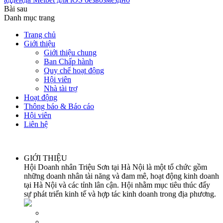
Bài sau
Danh mục trang
Trang chủ
Giới thiệu
Giới thiệu chung
Ban Chấp hành
Quy chế hoạt động
Hội viên
Nhà tài trợ
Hoạt động
Thông báo & Báo cáo
Hội viên
Liên hệ
GIỚI THIỆU
Hội Doanh nhân Triệu Sơn tại Hà Nội là một tổ chức gồm
những doanh nhân tài năng và đam mê, hoạt động kinh doanh
tại Hà Nội và các tỉnh lân cận. Hội nhằm mục tiêu thúc đẩy
sự phát triển kinh tế và hợp tác kinh doanh trong địa phương.