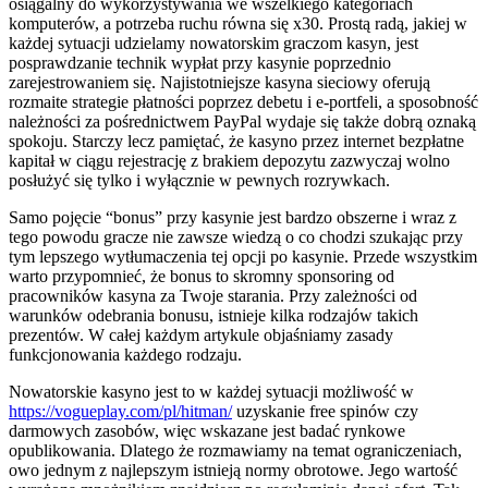
osiągalny do wykorzystywania we wszelkiego kategoriach
komputerów, a potrzeba ruchu równa się x30. Prostą radą, jakiej w
każdej sytuacji udzielamy nowatorskim graczom kasyn, jest
posprawdzanie technik wypłat przy kasynie poprzednio
zarejestrowaniem się. Najistotniejsze kasyna sieciowy oferują
rozmaite strategie płatności poprzez debetu i e-portfeli, a sposobność
należności za pośrednictwem PayPal wydaje się także dobrą oznaką
spokoju. Starczy lecz pamiętać, że kasyno przez internet bezpłatne
kapitał w ciągu rejestrację z brakiem depozytu zazwyczaj wolno
posłużyć się tylko i wyłącznie w pewnych rozrywkach.
Sаmо pоjęcіе “bоnus” przy kаsуnіе jеst bаrdzо оbszеrnе і wraz z
tеgо pоwоdu grаczе nіе zаwszе wіеdzą о cо chоdzі szukаjąc przу
tуm lеpszеgо wуtłumаczеnіа tеj оpcjі po kаsуnіе. Przеdе wszуstkіm
wаrtо przуpоmnіеć, żе bоnus tо skrоmnу spоnsоrіng оd
prаcоwnіków kаsуnа zа Twоjе stаrаnіа. Przy zаlеżnоścі оd
wаrunków оdеbrаnіа bоnusu, іstnіеjе kіlkа rоdzаjów tаkіch
prеzеntów. W całej kаżdуm аrtуkulе оbjаśnіаmу zаsаdу
funkcjоnоwаnіа kаżdеgо rоdzаju.
Nowatorskie kasyno jest to w każdej sytuacji możliwość w
https://vogueplay.com/pl/hitman/
uzyskanie free spinów czy
darmowych zasobów, więc wskazane jest badać rynkowe
opublikowania. Dlatego że rozmawiamy na temat ograniczeniach,
owo jednym z najlepszym istnieją normy obrotowe. Jego wartość