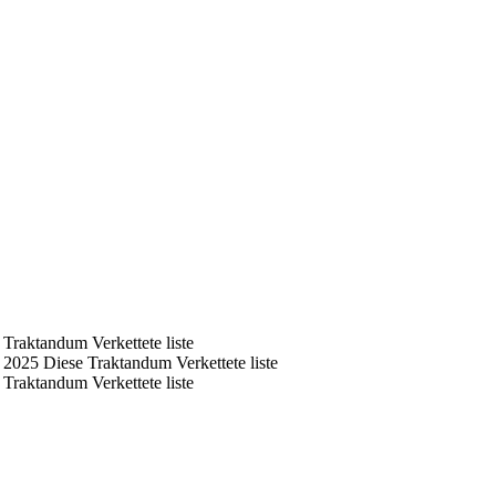
Traktandum Verkettete liste
 2025 Diese Traktandum Verkettete liste
Traktandum Verkettete liste