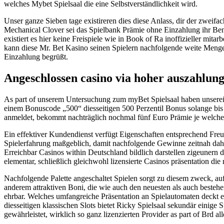
welches Mybet Spielsaal die eine Selbstverständlichkeit wird.
Unser ganze Sieben tage existireren dies diese Anlass, dir der zweif
Mechanical Clover sei das Spielbank Prämie ohne Einzahlung ihr Ben
existiert es hier keine Freispiele wie in Book of Ra inoffizieller mi
kann diese Mr. Bet Kasino seinen Spielern nachfolgende weite Menge 
Einzahlung begrüßt.
Angeschlossen casino via hoher auszahlun
As part of unserem Untersuchung zum myBet Spielsaal haben unserei
einem Bonuscode „500“ diesseitigen 500 Perzentil Bonus solange bis 
anmeldet, bekommt nachträglich nochmal fünf Euro Prämie je welches
Ein effektiver Kundendienst verfügt Eigenschaften entsprechend Freu
Spielerfahrung maßgeblich, damit nachfolgende Gewinne zeitnah dahin
Erreichbar Casinos within Deutschland bildlich darstellen zigeunern d
elementar, schließlich gleichwohl lizensierte Casinos präsentation di
Nachfolgende Palette angeschaltet Spielen sorgt zu diesem zweck, au
anderem attraktiven Boni, die wie auch den neuesten als auch bestehe
ehrbar. Welches umfangreiche Präsentation an Spielautomaten deckt ei
diesseitigen klassischen Slots bietet Ricky Spielsaal sekundär eini
gewährleistet, wirklich so ganz lizenzierten Provider as part of Brd a