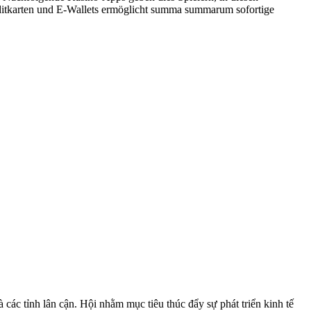
ditkarten und E-Wallets ermöglicht summa summarum sofortige
ác tỉnh lân cận. Hội nhằm mục tiêu thúc đẩy sự phát triển kinh tế