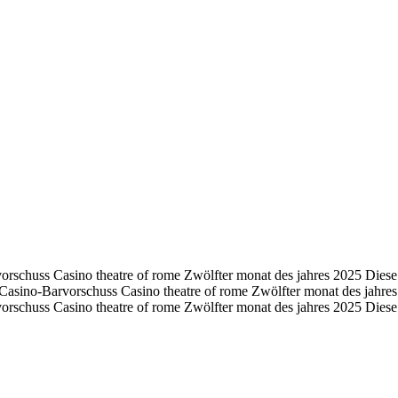
vorschuss Casino theatre of rome Zwölfter monat des jahres 2025 Diese 
-Casino-Barvorschuss Casino theatre of rome Zwölfter monat des jahres
vorschuss Casino theatre of rome Zwölfter monat des jahres 2025 Diese 