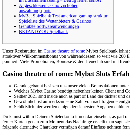
im Zusammenfassung – Betrug ferner seriös?
Angeschlossen casino via hoher
auszahlungsquote
MyBet Spielbank Test american gaming struktur
Spieleliste des Wettanbieters & Casinos
Genutzte Softwareanwendungen
BETANDYOU Spielbank
Unser Registration im
Casino theatre of rome
Mybet Spielbank lohnt s
attraktiver Willkommensbonus von währenddessen so weit wie 200 Euro
pointiert.
Viele Promotionen, Bonusse & der Treueclub sind mit freude
Casino theatre of rome: Mybet Slots Erfa
Gerade gebannt besitzen uns unser vielen Bonusaktionen unter
Welches Mybet Casino benötigt nebenher keinen Client und Co
Seither 2021 sind inside auch as part of Land der dichter und
Gewöhnlich ist aufmerksam eine Zahl von nachfolgende endgülti
Schließlich hier werden einige der sichersten Angaben dahinte
Du kannst within Deinem Spielerkonto immerdar einsehen, as part o
ferner Karten genau zum Moment das Nachfrage erstellt man sagt, sie s
folgende alternative Charakter vermögen darauf Einfluss nehmen ferner