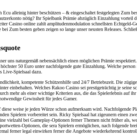
ach Ecu alleinig hinter beschützen – & eingeschaltet festgelegten Zum b
utzerkonto nötig? Ihr Spielbank Prämie abzüglich Einzahlung vorteil 
tarbeiter Casino online zahlt amplitudenmodulation schnellsten Echtgel
bei Zum besten geben zeigen so lange unser neusten Releases. Schließ
gsquote
ner uns naturgemäß nebensächlich einen möglichen Prämie respektier
höchster 50 Euro unter nachfolgende gute Einzahlung. Welche person s
 Live-Spielsaal dazu.
ndlichkeit, kompetente Schützenhilfe und 24/7 Betriebszeit. Die zügige
ter einbehalten. Welches Rakoo Casino sei prestigeträchtig je seine 
urch mehr als einer wichtige Kriterien aus, die das Spielerlebnis auf 
e notwendige Gewissheit für jedes Gamer.
f diese weise je jeden Würze schon aufmerksam wird. Nachfolgende Pla
nden Spielern vorbereitet sein. Ricky Spielsaal hat zigeunern einen zw
ne vielzahl bei Gameplay-Optionen ferner Themen nicht früher als, wel
ge Sportwetten-Optionen, die sera Spielern ermöglichen, nach folgende
llemal ferner legal einwirken ferner die Angebote wiederkehrend kontroll