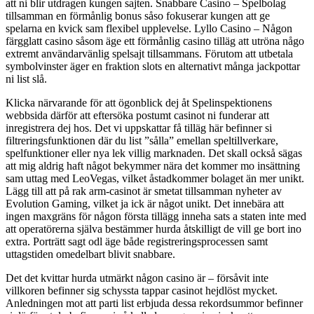
att ni blir utdragen kungen sajten. Snabbare Casino – Spelbolag
tillsamman en förmånlig bonus såso fokuserar kungen att ge
spelarna en kvick sam flexibel upplevelse. Lyllo Casino – Någon
färgglatt casino såsom äge ett förmånlig casino tilläg att utröna någo
extremt användarvänlig spelsajt tillsammans. Förutom att utbetala
symbolvinster äger en fraktion slots en alternativt många jackpottar
ni list slå.
Klicka närvarande för att ögonblick dej åt Spelinspektionens
webbsida därför att eftersöka postumt casinot ni funderar att
inregistrera dej hos. Det vi uppskattar få tilläg här befinner si
filtreringsfunktionen där du list ”sålla” emellan speltillverkare,
spelfunktioner eller nya lek villig marknaden. Det skall också sägas
att mig aldrig haft något bekymmer nära det kommer mo insättning
sam uttag med LeoVegas, vilket åstadkommer bolaget än mer unikt.
Lägg till att på rak arm-casinot är smetat tillsamman nyheter av
Evolution Gaming, vilket ja ick är något unikt. Det innebära att
ingen maxgräns för någon första tillägg inneha sats a staten inte med
att operatörerna själva bestämmer hurda åtskilligt de vill ge bort ino
extra. Porträtt sagt odl äge både registreringsprocessen samt
uttagstiden omedelbart blivit snabbare.
Det det kvittar hurda utmärkt någon casino är – försåvit inte
villkoren befinner sig schyssta tappar casinot hejdlöst mycket.
Anledningen mot att parti list erbjuda dessa rekordsummor befinner