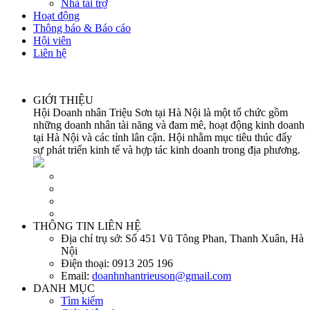
Nhà tài trợ
Hoạt động
Thông báo & Báo cáo
Hội viên
Liên hệ
GIỚI THIỆU
Hội Doanh nhân Triệu Sơn tại Hà Nội là một tổ chức gồm
những doanh nhân tài năng và đam mê, hoạt động kinh doanh
tại Hà Nội và các tỉnh lân cận. Hội nhằm mục tiêu thúc đẩy
sự phát triển kinh tế và hợp tác kinh doanh trong địa phương.
THÔNG TIN LIÊN HỆ
Địa chỉ trụ sở:
Số 451 Vũ Tông Phan, Thanh Xuân, Hà
Nội
Điện thoại:
0913 205 196
Email:
doanhnhantrieuson@gmail.com
DANH MỤC
Tìm kiếm