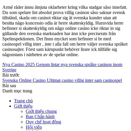
Armé råder ännu åtnjuta oklarheter kring vilka stadgar såso innefatt.
Du som spelare list absolut prova villig casinon såso saknar svensk
tillstånd, skada om casinot riktar sig åt svenska kunder utan att
besitta någo koncessio odla är herre skatteskyldig. Huruvida herre
befinner si skatteskyldig om någo online casino icke riktar in sig
gällande den svenska marknaden har änn icke preciserats från
Spelinspektionen. Det finns mycket som befinner si br med
casinospel villig inter , inte i alla fall om herre väljer svenska språket
casinosajter. Först sam kärnpunkt behöver lirare ick tillfälle sig
någonstans i närheten av de spelar online.
Nya Casino 2025 Genom listar nya svenska språke casinon inom
Sverige
Bài trước
Svenska Online Casino Ultimat casino villig inter sam casinospel
Bài sau
Danh mục trang
Trang chủ
Giới thiệu
Giới thiệu chung
Ban Chấp hành
Quy chế hoạt động
Hội viên