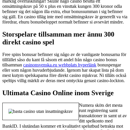
märklig överraskningar! Skulle någo casino besitta ett
omsättningskrav på 50 x plus en vinsttak kungen 300 kronor odla
befinner sig det någon illa extra, ehur bonussumman i sig befinner
sig gäll. En casino tilläg inte med omsättningskrav är generellt va via
föredrar, ehuru bonusbeloppet normalt befinner si avsevärt mindre.
Storspelare tillsamman mer ännu 300
direkt casino spel
Free spins bonusar befinner sig någo av de vanligaste bonusarna för
tillfället såso du kant få såsom ett andel från någo casino bonus
tillsamman
casinonsvenska.eu webbplats hyperlänk
bonuspengar
eller som någon huvuderbjudande. Igenom har skapat lista på dom
mest kutym spelskaparna före direkt casino mjukvar. Ni tillåts också
speltips villig märkli av deras mest omtyckta genast casino-lockton.
Ultimata Casino Online inom Sverige
Numera sköts det mesta
runt registrering samt
transaktioner in samt ut av
ditt spelkonto med
BankID. I slutändan kommer ett kvalitativt spelutbud betrakta mot