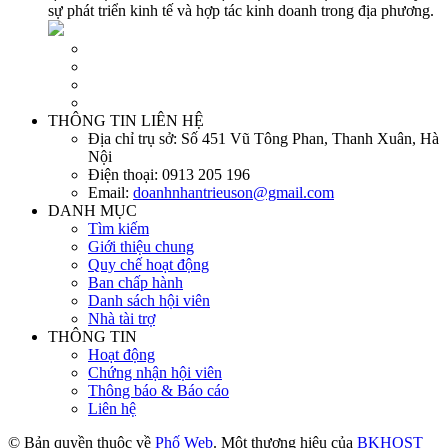
sự phát triển kinh tế và hợp tác kinh doanh trong địa phương.
THÔNG TIN LIÊN HỆ
Địa chỉ trụ sở:
Số 451 Vũ Tông Phan, Thanh Xuân, Hà
Nội
Điện thoại:
0913 205 196
Email:
doanhnhantrieuson@gmail.com
DANH MỤC
Tìm kiếm
Giới thiệu chung
Quy chế hoạt động
Ban chấp hành
Danh sách hội viên
Nhà tài trợ
THÔNG TIN
Hoạt động
Chứng nhận hội viên
Thông báo & Báo cáo
Liên hệ
© Bản quyền thuộc về
Phố Web
. Một thương hiệu của
BKHOST