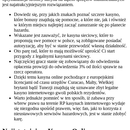
jest najatrakcyjniejszym rozwiązaniem.
Dowiedz się, przy jakich znakach poznać szczere kasyno,
które bonusy znajdują się pomocne, a które nie, jak i również
w którym miejscu najlepiej zacząć zanurzanie się po planecie
hazardu.
Wskazane jest zauważyć, że kasyna sieciowy, które to
proponują swe pomoce w polsce, są zobligowane posiadać
autoryzację, aby być w stanie przewodzić własną działalność.
Oto parę rad, które to mają możliwość uprościć Ci start
przygody z legalnymi kasynami sieciowy.
Najczęściej gracz stanie się zobowiązany do odwiedzenia
opłacenia prowizji do odwiedzenia 3% od ilości sprawie na
rzecz operatora.
Dzięki temu kasyna online pochodzące z europejskimi
licencjami od czasu urzędów Curacao, Malty, Wielkiej
brytanii bądź Tunezji znajdują się uznawane zbyt legalne
kasyno internetowego gwoli polskich rezydentów.
Warto jednakże pomnieć w ten sposób, iż zabawa przy
wbrew prawu na terenie RP kasynach internetowego wydaje
się niezgodna spośród prawem, więc fan, jaki to korzysta z
nieustawowych serwisów hazardowych, jest w stanie zdobyć
karę.