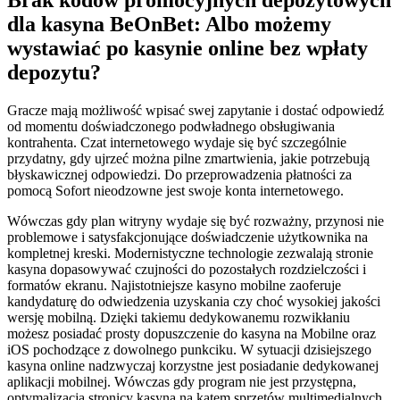
Brak kodów promocyjnych depozytowych
dla kasyna BeOnBet: Albo możemy
wystawiać po kasynie online bez wpłaty
depozytu?
Gracze mają możliwość wpisać swej zapytanie i dostać odpowiedź
od momentu doświadczonego podwładnego obsługiwania
kontrahenta. Czat internetowego wydaje się być szczególnie
przydatny, gdy ujrzeć można pilne zmartwienia, jakie potrzebują
błyskawicznej odpowiedzi. Do przeprowadzenia płatności za
pomocą Sofort nieodzowne jest swoje konta internetowego.
Wówczas gdy plan witryny wydaje się być rozważny, przynosi nie
problemowe i satysfakcjonujące doświadczenie użytkownika na
kompletnej kreski. Modernistyczne technologie zezwalają stronie
kasyna dopasowywać czujności do pozostałych rozdzielczości i
formatów ekranu. Najistotniejsze kasyno mobilne zaoferuje
kandydaturę do odwiedzenia uzyskania czy choć wysokiej jakości
wersję mobilną. Dzięki takiemu dedykowanemu rozwikłaniu
możesz posiadać prosty dopuszczenie do kasyna na Mobilne oraz
iOS pochodzące z dowolnego punkciku. W sytuacji dzisiejszego
kasyna online nadzwyczaj korzystne jest posiadanie dedykowanej
aplikacji mobilnej. Wówczas gdy program nie jest przystępna,
optymalizacja stronicy kasyna na kątem sprzętów multimedialnych