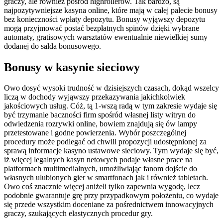
graczy, ale również pośród highrollerów. Tak bardzo, są
najpozytywniejsze kasyna online, które mają w całej palecie bonusy
bez konieczności wpłaty depozytu. Bonusy wyjąwszy depozytu
mogą przyjmować postać bezpłatnych spinów dzięki wybrane
automaty, gratisowych warsztatów ewentualnie niewielkiej sumy
dodanej do salda bonusowego.
Bonusy w kasynie sieciowy
Owo dosyć wysoki trudność w dzisiejszych czasach, dokąd wszelcy
liczą w dochody wyjąwszy przekazywania jakichkolwiek
jakościowych usług. Cóż, tą 1-wszą radą w tym zakresie wydaje się
być trzymanie baczności firm spośród własnej listy witryn do
odwiedzenia rozrywki online, bowiem znajdują się ów lampy
przetestowane i godne powierzenia. Wybór poszczególnej
procedury może podlegać od chwili propozycji udostępnionej za
sprawą informacje kasyno ustawowe sieciowy. Tym wydaje się być,
iż więcej legalnych kasyn netowych podaje własne prace na
platformach multimedialnych, umożliwiając fanom dojście do
własnych ulubionych gier w smartfonach jak i również tabletach.
Owo coś znacznie więcej aniżeli tylko zapewnia wygodę, lecz
podobnie gwarantuje grę przy przypadkowym położeniu, co wydaje
się przede wszystkim doceniane za pośrednictwem innowacyjnych
graczy, szukających elastycznych procedur gry.