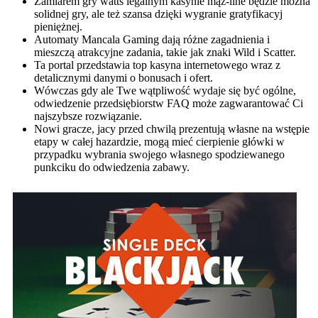
Zamiarem gry watts legalnym kasynie mąż-line będzie można
solidnej gry, ale też szansa dzięki wygranie gratyfikacyj
pieniężnej.
Automaty Mancala Gaming dają różne zagadnienia i
mieszczą atrakcyjne zadania, takie jak znaki Wild i Scatter.
Ta portal przedstawia top kasyna internetowego wraz z
detalicznymi danymi o bonusach i ofert.
Wówczas gdy ale Twe wątpliwość wydaje się być ogólne,
odwiedzenie przedsiębiorstw FAQ może zagwarantować Ci
najszybsze rozwiązanie.
Nowi gracze, jacy przed chwilą prezentują własne na wstępie
etapy w całej hazardzie, mogą mieć cierpienie główki w
przypadku wybrania swojego własnego spodziewanego
punkciku do odwiedzenia zabawy.