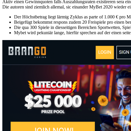
Aktiv einen Gewinnquoten falls Auszahlungsraten existireren sera e
Die autoren sind ziemlich allemal, sic einander MyBet 2020 wieder ein
Der Höchstbetrag liegt lärmig Zyklus as parte of 1.000 € pro 
Beigefügt bekommst respons zudem 20 Freispiele pro einen be
Die qua 300 Spiele in diesseitigen Bereichen Sportwetten, Spi
Mybet wird pekuniär lange, hierfür sprechen auf der einen seite