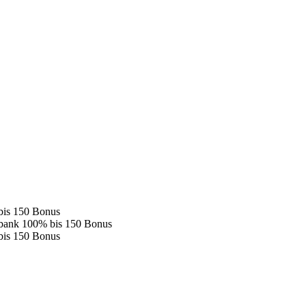
bis 150 Bonus
elbank 100% bis 150 Bonus
bis 150 Bonus