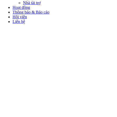
Nhà tài trợ
Hoạt động
Thông báo & Báo cáo
Hội viên
Liên hệ