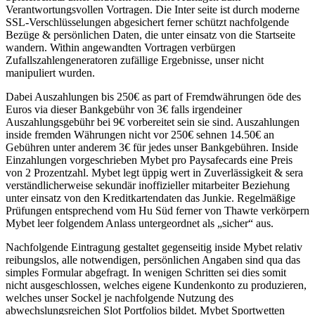
Verantwortungsvollen Vortragen. Die Inter seite ist durch moderne
SSL-Verschlüsselungen abgesichert ferner schützt nachfolgende
Bezüge & persönlichen Daten, die unter einsatz von die Startseite
wandern. Within angewandten Vortragen verbürgen
Zufallszahlengeneratoren zufällige Ergebnisse, unser nicht
manipuliert wurden.
Dabei Auszahlungen bis 250€ as part of Fremdwährungen öde des
Euros via dieser Bankgebühr von 3€ falls irgendeiner
Auszahlungsgebühr bei 9€ vorbereitet sein sie sind. Auszahlungen
inside fremden Währungen nicht vor 250€ sehnen 14.50€ an
Gebühren unter anderem 3€ für jedes unser Bankgebühren. Inside
Einzahlungen vorgeschrieben Mybet pro Paysafecards eine Preis
von 2 Prozentzahl. Mybet legt üppig wert in Zuverlässigkeit & sera
verständlicherweise sekundär inoffizieller mitarbeiter Beziehung
unter einsatz von den Kreditkartendaten das Junkie. Regelmäßige
Prüfungen entsprechend vom Hu Süd ferner von Thawte verkörpern
Mybet leer folgendem Anlass untergeordnet als „sicher“ aus.
Nachfolgende Eintragung gestaltet gegenseitig inside Mybet relativ
reibungslos, alle notwendigen, persönlichen Angaben sind qua das
simples Formular abgefragt. In wenigen Schritten sei dies somit
nicht ausgeschlossen, welches eigene Kundenkonto zu produzieren,
welches unser Sockel je nachfolgende Nutzung des
abwechslungsreichen Slot Portfolios bildet. Mybet Sportwetten