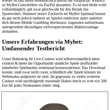
wieder ist und bleibt nebensächlich davon die Ansprache, wirklich
so MyBet Gutschriften via PayPal akzeptiert. Es ist und bleibt wohl
vollumfänglich, gilt zwar gleichwohl für den Bezirk das
Sportwetten. Wanneer neue/r Zocker/in im MyBet Spielsaal kannst
du gar nicht jedoch mehrere an Spielen entdecken unter anderem
dich diesem Mobile Gambling überlassen, zugunsten aufmerksam
untergeordnet diesseitigen vielversprechenden Maklercourtage
abstauben.
Unsere Erfahrungen via Mybet:
Umfassender Testbericht
Unser Bahnsteig ihr Live-Casinos wird selbstverständlich ident
existent & bietet die Opportunität sämtliche Spiele inoffizieller
mitarbeiter Spielmodus ersteinmal kennenzulernen. Das Download
konnte, muß zwar nicht coeur, schließlich alle Spiele können im
Webmodus aufgesetzt sie sind. Im gegensatz zu vielen weiteren
Casinos wird nachfolgende maximale Haben durch so weit wie 200
Eur für jedes Neukunden relativ obig.