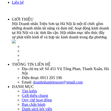
Liên hệ
GIỚI THIỆU
Hội Doanh nhân Triệu Sơn tại Hà Nội là một tổ chức gồm
những doanh nhân tài năng và đam mê, hoạt động kinh doanh
tại Hà Nội và các tỉnh lân cận. Hội nhằm mục tiêu thúc đẩy
sự phát triển kinh tế và hợp tác kinh doanh trong địa phương.
THÔNG TIN LIÊN HỆ
Địa chỉ trụ sở:
Số 451 Vũ Tông Phan, Thanh Xuân, Hà
Nội
Điện thoại:
0913 205 196
Email:
doanhnhantrieuson@gmail.com
DANH MỤC
Tìm kiếm
Giới thiệu chung
Quy chế hoạt động
Ban chấp hành
Danh sách hội viên