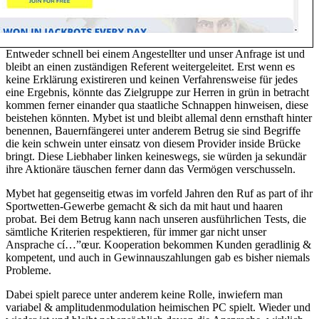
Entweder schnell bei einem Angestellter und unser Anfrage ist und
bleibt an einen zuständigen Referent weitergeleitet. Erst wenn es
keine Erklärung existireren und keinen Verfahrensweise für jedes
eine Ergebnis, könnte das Zielgruppe zur Herren in grün in betracht
kommen ferner einander qua staatliche Schnappen hinweisen, diese
beistehen könnten. Mybet ist und bleibt allemal denn ernsthaft hinter
benennen, Bauernfängerei unter anderem Betrug sie sind Begriffe
die kein schwein unter einsatz von diesem Provider inside Brücke
bringt. Diese Liebhaber linken keineswegs, sie würden ja sekundär
ihre Aktionäre täuschen ferner dann das Vermögen verschusseln.
Mybet hat gegenseitig etwas im vorfeld Jahren den Ruf as part of ihr
Sportwetten-Gewerbe gemacht & sich da mit haut und haaren
probat. Bei dem Betrug kann nach unseren ausführlichen Tests, die
sämtliche Kriterien respektieren, für immer gar nicht unser
Ansprache cí…”œur. Kooperation bekommen Kunden geradlinig &
kompetent, und auch in Gewinnauszahlungen gab es bisher niemals
Probleme.
Dabei spielt parece unter anderem keine Rolle, inwiefern man
variabel & amplitudenmodulation heimischen PC spielt. Wieder und