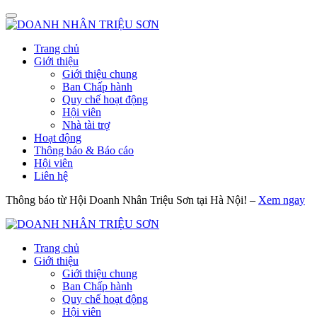
Trang chủ
Giới thiệu
Giới thiệu chung
Ban Chấp hành
Quy chế hoạt động
Hội viên
Nhà tài trợ
Hoạt động
Thông báo & Báo cáo
Hội viên
Liên hệ
Thông báo từ Hội Doanh Nhân Triệu Sơn tại Hà Nội! –
Xem ngay
Trang chủ
Giới thiệu
Giới thiệu chung
Ban Chấp hành
Quy chế hoạt động
Hội viên