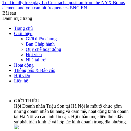
Trial totally free play La Cucaracha position from the NYX Bonus
element and you can hit frequencies BNC EN
Bài sau
Danh mục trang
Trang chủ
Giới thiệu
Giới thiệu chung
Ban Chấp hành
Quy chế hoạt động
Hội viên
Nhà tài trợ
Hoạt động
Thông báo & Báo cáo
Hội viên
Liên hệ
GIỚI THIỆU
Hội Doanh nhân Triệu Sơn tại Hà Nội là một tổ chức gồm
những doanh nhân tài năng và đam mê, hoạt động kinh doanh
tại Hà Nội và các tỉnh lân cận. Hội nhằm mục tiêu thúc đẩy
sự phát triển kinh tế và hợp tác kinh doanh trong địa phương.