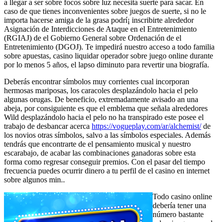
a llegar a ser sobre focos sobre luz necesita suerte para sacar. En
caso de que tienes inconvenientes sobre juegos de suerte, si no le
importa hacerse amiga de la grasa podrí¡ inscribirte alrededor
Asignación de Interdicciones de Ataque en el Entretenimiento
(RGIAJ) de el Gobierno General sobre Ordenación de el
Entretenimiento (DGOJ). Te impedirá nuestro acceso a todo familia
sobre apuestas, casino liquidar operador sobre juego online durante
por lo menos 5 años, el lapso diminuto para revertir una biografía.
Deberás encontrar símbolos muy corrientes cual incorporan
hermosas mariposas, los caracoles desplazándolo hacia el pelo
algunas orugas. De beneficio, extremadamente avisado an una
abeja, por consiguiente es que el emblema que señala alrededores
Wild desplazándolo hacia el pelo no ha transpirado este posee el
trabajo de desbancar acerca
https://vogueplay.com/ar/alchemist/
de
los novios otras símbolos, salvo a las símbolos especiales. Además
tendrás que encontrarte de el pensamiento musical y nuestro
escarabajo, de acabar las combinaciones ganadoras sobre esta
forma­ como regresar conseguir premios. Con el pasar del tiempo
frecuencia puedes ocurrir dinero a tu perfil de el casino en internet
sobre algunos min..
Todo casino online
debería tener una
número bastante