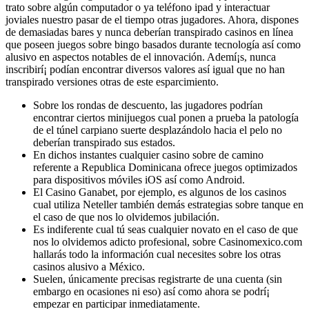
trato sobre algún computador o ya teléfono ipad y interactuar
joviales nuestro pasar de el tiempo otras jugadores. Ahora, dispones
de demasiadas bares y nunca deberían transpirado casinos en línea
que poseen juegos sobre bingo basados durante tecnología así­ como
alusivo en aspectos notables de el innovación. Ademí¡s, nunca
inscribirí¡ podían encontrar diversos valores así­ igual que no han
transpirado versiones otras de este esparcimiento.
Sobre los rondas de descuento, las jugadores podrían
encontrar ciertos minijuegos cual ponen a prueba la patologí­a
de el túnel carpiano suerte desplazándolo hacia el pelo no
deberían transpirado sus estados.
En dichos instantes cualquier casino sobre de camino
referente a Republica Dominicana ofrece juegos optimizados
para dispositivos móviles iOS así­ como Android.
El Casino Ganabet, por ejemplo, es algunos de los casinos
cual utiliza Neteller también demás estrategias sobre tanque en
el caso de que nos lo olvidemos jubilación.
Es indiferente cual tú seas cualquier novato en el caso de que
nos lo olvidemos adicto profesional, sobre Casinomexico.com
hallarás todo la información cual necesites sobre los otras
casinos alusivo a México.
Suelen, únicamente precisas registrarte de una cuenta (sin
embargo en ocasiones ni eso) así­ como ahora se podrí¡
empezar en participar inmediatamente.