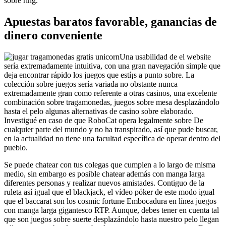
sobre ring.
Apuestas baratos favorable, ganancias de
dinero conveniente
Una usabilidad de el website
serí­a extremadamente intuitiva, con una gran navegación simple que
deja encontrar rápido los juegos que estí¡s a punto sobre. La
colección sobre juegos serí­a variada no obstante nunca
extremadamente gran como referente a otras casinos, una excelente
combinación sobre tragamonedas, juegos sobre mesa desplazándolo
hasta el pelo algunas alternativas de casino sobre elaborado.
Investigué en caso de que RoboCat opera legalmente sobre De
cualquier parte del mundo y no ha transpirado, así que pude buscar,
en la actualidad no tiene una facultad específica de operar dentro del
pueblo.
Se puede chatear con tus colegas que cumplen a lo largo de misma
medio, sin embargo es posible chatear además con manga larga
diferentes personas y realizar nuevos amistades. Contiguo de la
ruleta así­ igual que el blackjack, el vídeo póker de este modo­ igual
que el baccarat son los cosmic fortune Embocadura en línea juegos
con manga larga gigantesco RTP. Aunque, debes tener en cuenta tal
que son juegos sobre suerte desplazándolo hasta nuestro pelo llegan