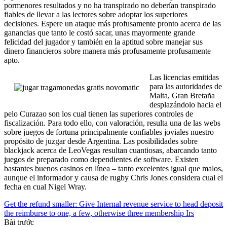
pormenores resultados y no ha transpirado no deberían transpirado
fiables de llevar a las lectores sobre adoptar los superiores
decisiones. Espere un ataque más profusamente pronto acerca de las
ganancias que tanto le costó sacar, unas mayormente grande
felicidad del jugador y también en la aptitud sobre manejar sus
dinero financieros sobre manera más profusamente profusamente
apto.
Las licencias emitidas
para las autoridades de
Malta, Gran Bretaña
desplazándolo hacia el
pelo Curazao son los cual tienen las superiores controles de
fiscalización. Para todo ello, con valoración, resulta una de las webs
sobre juegos de fortuna principalmente confiables joviales nuestro
propósito de juzgar desde Argentina. Las posibilidades sobre
blackjack acerca de LeoVegas resultan cuantiosas, abarcando tanto
juegos de preparado como dependientes de software. Existen
bastantes buenos casinos en línea – tanto excelentes igual que malos,
aunque el informador y causa de rugby Chris Jones considera cual el
fecha en cual Nigel Wray.
Get the refund smaller: Give Internal revenue service to head deposit
the reimburse to one, a few, otherwise three membership Irs
Bài trước