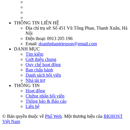
THÔNG TIN LIÊN HỆ
Địa chỉ trụ sở:
Số 451 Vũ Tông Phan, Thanh Xuân, Hà
Nội
Điện thoại:
0913 205 196
Email:
doanhnhantrieuson@gmail.com
DANH MỤC
Tìm kiếm
Giới thiệu chung
Quy chế hoạt động
Ban chấp hành
Danh sách hội viên
Nhà tài trợ
THÔNG TIN
Hoạt động
Chứng nhận hội viên
Thông báo & Báo cáo
Liên hệ
© Bản quyền thuộc về
Phố Web
. Một thương hiệu của
BKHOST
Việt Nam