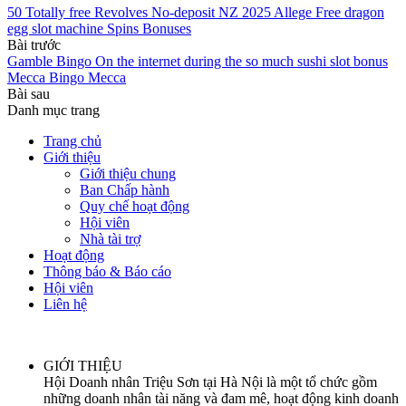
50 Totally free Revolves No-deposit NZ 2025 Allege Free dragon
egg slot machine Spins Bonuses
Bài trước
Gamble Bingo On the internet during the so much sushi slot bonus
Mecca Bingo Mecca
Bài sau
Danh mục trang
Trang chủ
Giới thiệu
Giới thiệu chung
Ban Chấp hành
Quy chế hoạt động
Hội viên
Nhà tài trợ
Hoạt động
Thông báo & Báo cáo
Hội viên
Liên hệ
GIỚI THIỆU
Hội Doanh nhân Triệu Sơn tại Hà Nội là một tổ chức gồm
những doanh nhân tài năng và đam mê, hoạt động kinh doanh