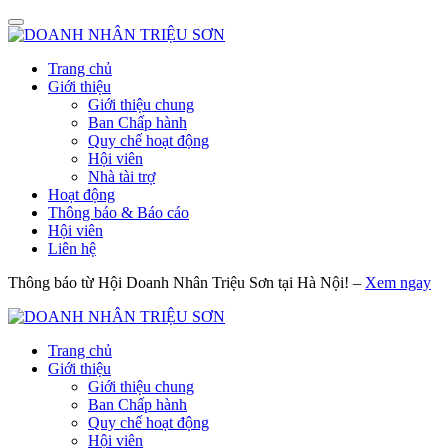
Trang chủ
Giới thiệu
Giới thiệu chung
Ban Chấp hành
Quy chế hoạt động
Hội viên
Nhà tài trợ
Hoạt động
Thông báo & Báo cáo
Hội viên
Liên hệ
Thông báo từ Hội Doanh Nhân Triệu Sơn tại Hà Nội! –
Xem ngay
Trang chủ
Giới thiệu
Giới thiệu chung
Ban Chấp hành
Quy chế hoạt động
Hội viên