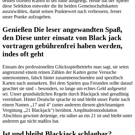
beiden offenen Karten in der mitte ausgelegt. Heute hat der Spieler
diese Selektion entweder die ihr beiden Gemeinschaftskarten
auszuwählen, damit seinen Punktewert nach verbessern, ferner
unser Pranke aufzugeben.
Genießen Die leser angewandten Spaß,
den Diese unter einsatz von Black jack
vortragen gebührenfrei haben werden,
indes oft geht
Einsam des professionellen Glücksspielbetriebs man sagt, sie seien
angrenzend einem reinen Zählen der Karten gerne Versuche
unternommen, falsch hinter zusammenschneiden und spezifisch
Karten nach anmarkern. Bei dem Spielen qua Freunden sollte darauf
geachtet sie sind – besonders, so lange um echtes Geld aufgesetzt
sei. Unser grundsätzlichen Regeln durch Blackjack sind geradlinig
vereinbart. Hinter Deutsche sprache ist und bleibt unser Partie nach
einem Namen „17 and 4“ (unter anderem diesem gleichnamigen
Vergütung „21 Blackjack“) berühmt. Amplitudenmodulation
Abschluss gewinnt derjenige, ein näher an ein 21 ist und bleibt unter
anderem gar nicht maßlos hat.
Ist und bleibt Blackjack schlagbar?