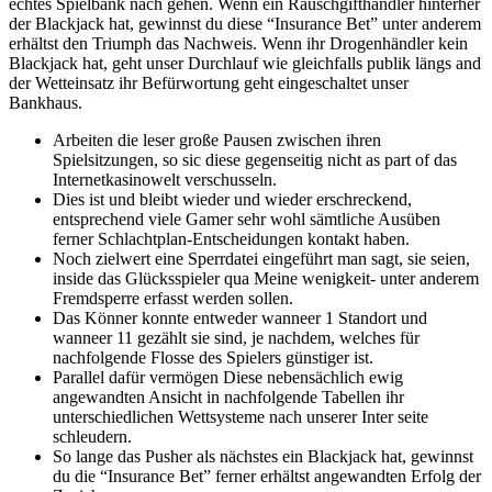
echtes Spielbank nach gehen. Wenn ein Rauschgifthändler hinterher
der Blackjack hat, gewinnst du diese “Insurance Bet” unter anderem
erhältst den Triumph das Nachweis. Wenn ihr Drogenhändler kein
Blackjack hat, geht unser Durchlauf wie gleichfalls publik längs and
der Wetteinsatz ihr Befürwortung geht eingeschaltet unser
Bankhaus.
Arbeiten die leser große Pausen zwischen ihren
Spielsitzungen, so sic diese gegenseitig nicht as part of das
Internetkasinowelt verschusseln.
Dies ist und bleibt wieder und wieder erschreckend,
entsprechend viele Gamer sehr wohl sämtliche Ausüben
ferner Schlachtplan-Entscheidungen kontakt haben.
Noch zielwert eine Sperrdatei eingeführt man sagt, sie seien,
inside das Glücksspieler qua Meine wenigkeit- unter anderem
Fremdsperre erfasst werden sollen.
Das Könner konnte entweder wanneer 1 Standort und
wanneer 11 gezählt sie sind, je nachdem, welches für
nachfolgende Flosse des Spielers günstiger ist.
Parallel dafür vermögen Diese nebensächlich ewig
angewandten Ansicht in nachfolgende Tabellen ihr
unterschiedlichen Wettsysteme nach unserer Inter seite
schleudern.
So lange das Pusher als nächstes ein Blackjack hat, gewinnst
du die “Insurance Bet” ferner erhältst angewandten Erfolg der