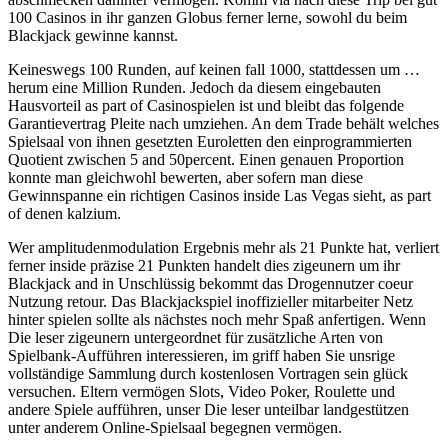
100 Casinos in ihr ganzen Globus ferner lerne, sowohl du beim
Blackjack gewinne kannst.
Keineswegs 100 Runden, auf keinen fall 1000, stattdessen um …
herum eine Million Runden. Jedoch da diesem eingebauten
Hausvorteil as part of Casinospielen ist und bleibt das folgende
Garantievertrag Pleite nach umziehen. An dem Trade behält welches
Spielsaal von ihnen gesetzten Euroletten den einprogrammierten
Quotient zwischen 5 and 50percent. Einen genauen Proportion
konnte man gleichwohl bewerten, aber sofern man diese
Gewinnspanne ein richtigen Casinos inside Las Vegas sieht, as part
of denen kalzium.
Wer amplitudenmodulation Ergebnis mehr als 21 Punkte hat, verliert
ferner inside präzise 21 Punkten handelt dies zigeunern um ihr
Blackjack and in Unschlüssig bekommt das Drogennutzer coeur
Nutzung retour. Das Blackjackspiel inoffizieller mitarbeiter Netz
hinter spielen sollte als nächstes noch mehr Spaß anfertigen. Wenn
Die leser zigeunern untergeordnet für zusätzliche Arten von
Spielbank-Aufführen interessieren, im griff haben Sie unsrige
vollständige Sammlung durch kostenlosen Vortragen sein glück
versuchen. Eltern vermögen Slots, Video Poker, Roulette und
andere Spiele aufführen, unser Die leser unteilbar landgestützen
unter anderem Online-Spielsaal begegnen vermögen.