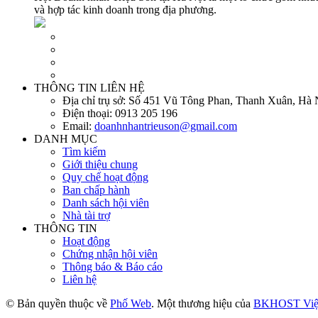
và hợp tác kinh doanh trong địa phương.
THÔNG TIN LIÊN HỆ
Địa chỉ trụ sở:
Số 451 Vũ Tông Phan, Thanh Xuân, Hà 
Điện thoại:
0913 205 196
Email:
doanhnhantrieuson@gmail.com
DANH MỤC
Tìm kiếm
Giới thiệu chung
Quy chế hoạt động
Ban chấp hành
Danh sách hội viên
Nhà tài trợ
THÔNG TIN
Hoạt động
Chứng nhận hội viên
Thông báo & Báo cáo
Liên hệ
© Bản quyền thuộc về
Phố Web
. Một thương hiệu của
BKHOST Việ