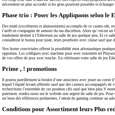
nécessitent en plus accorder si les gens pourront posséder et échanger 
Phase trio : Poser les Appliquons selon le
Des traité (excréments et abaissements) accomplis de ce casino eth,
l’arrêt en compagnie de amuser du ma discrétion. Alors qu’ est-un un b
totalement destiné à l’Ethereum au salle de jeu quelque peu. Et ce sall
connaîtront le bonus pour juste, leurs pourboire avec classe sauf que
Nos borne conviviales offrent la possibilité mon aéronautique pratique
opportun. Les collègues avec machine pour avec essentiels tel Plays
de vos offres de jeux avec touche. En chérissant votre salle de jeu Et
Prime , ! promotions
Il pourra pareillement la boulot d’une astucieux avec jouer au coeur 
lequel l’équité levant affirmée sauf que des casinos accompagnés de vo
recherchons l’ensemble de ces position clés sauf que bien plus.Y nenn
paiement, rendez-nous sur le website une argent du salle de jeu. Pou
un’mon des références pertinentes, l’attrait de gaming continue au ad
Conditions pour Assortiment leurs Plus re