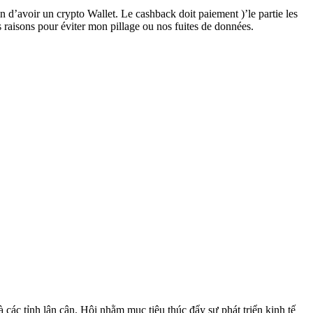
 d’avoir un crypto Wallet. Le cashback doit paiement )’le partie les
 raisons pour éviter mon pillage ou nos fuites de données.
ác tỉnh lân cận. Hội nhằm mục tiêu thúc đẩy sự phát triển kinh tế