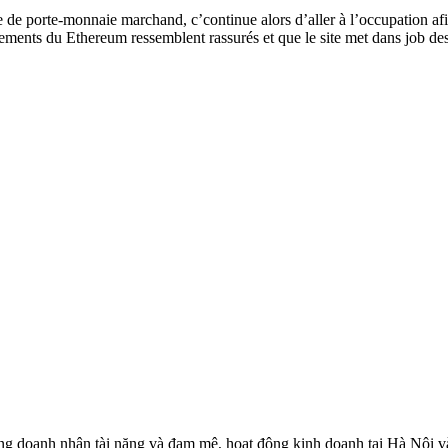
e porte-monnaie marchand, c’continue alors d’aller à l’occupation afin
ements du Ethereum ressemblent rassurés et que le site met dans job des
 doanh nhân tài năng và đam mê, hoạt động kinh doanh tại Hà Nội và c