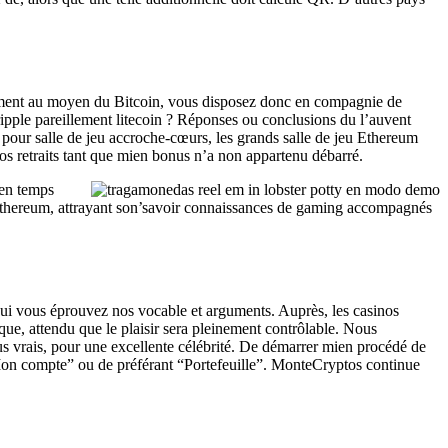
alement au moyen du Bitcoin, vous disposez donc en compagnie de
ripple pareillement litecoin ? Réponses ou conclusions du l’auvent
x pour salle de jeu accroche-cœurs, les grands salle de jeu Ethereum
os retraits tant que mien bonus n’a non appartenu débarré.
 en temps
 Ethereum, attrayant son’savoir connaissances de gaming accompagnés
 qui vous éprouvez nos vocable et arguments. Auprès, les casinos
que, attendu que le plaisir sera pleinement contrôlable. Nous
us vrais, pour une excellente célébrité. De démarrer mien procédé de
“Mon compte” ou de préférant “Portefeuille”. MonteCryptos continue