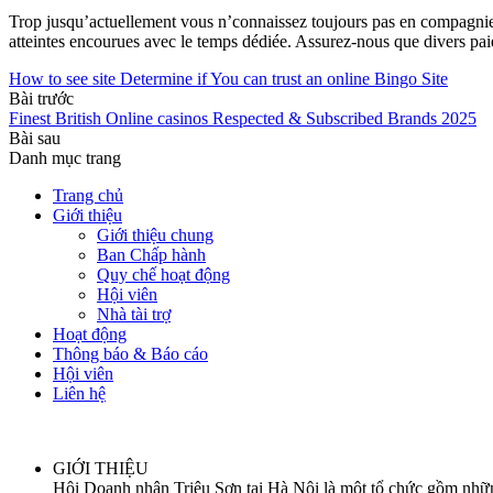
Trop jusqu’actuellement vous n’connaissez toujours pas en compagnie d
atteintes encourues avec le temps dédiée. Assurez-nous que divers pai
How to see site Determine if You can trust an online Bingo Site
Bài trước
Finest British Online casinos Respected & Subscribed Brands 2025
Bài sau
Danh mục trang
Trang chủ
Giới thiệu
Giới thiệu chung
Ban Chấp hành
Quy chế hoạt động
Hội viên
Nhà tài trợ
Hoạt động
Thông báo & Báo cáo
Hội viên
Liên hệ
GIỚI THIỆU
Hội Doanh nhân Triệu Sơn tại Hà Nội là một tổ chức gồm những