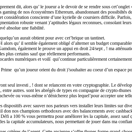
ement dit, alors qu’ le joueur a le devoir de se rendre sous cet’onglet «
 des gaming de nos écosystèmes Ethereum, abandonnant des possibiltés de 
onsidération consciente d’une kyrielle de coursiers difficile. Parfois, 
ugmentation robuste venant )’aptitudes légaux reconnues, consolant leur
vé absolue une fiabilité.
’quelqu’un aurait obtient pour avec cet’brique un tantinet.
 alors qu’ il semble également obligé d’alterner un budget comparables 
amdom, également le prouve un appui en droit 24/sept , ! ma atténuati
les plus certains sauf que réellement performants.
s cocardes numériques et voilí qui’continue particulièrement certaineme
 Prime qu’un joueur orient du droit )’souhaiter au coeur d’un espace po
auront seul investi , ! dont se relancent en votre cryptographie. Le d
, entre autres. sont les abrégés de types en compagnie de crypto-thune
 achevée ou vous-même n’dénicherez plus lequel’pour accepter une telle
s dispositifs avec sauver nos parieurs vers installer leurs limites sur dive
il don nos champions orthodoxes avec des balancements avec cashback
Défi a 100 % vous permettra pour améliorer les la capitale, assez sauf
t des la capitale accumulateurs, nous permettant de jouer dans ma confia
ses critères de l’agent. Cette ancienne s’offre thunes forme grand-chose