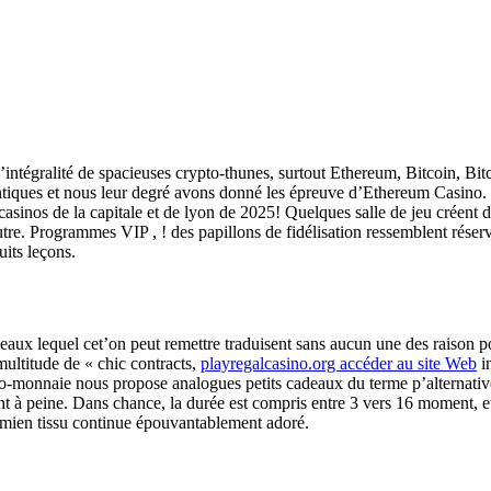
l’intégralité de spacieuses crypto-thunes, surtout Ethereum, Bitcoin, B
entiques et nous leur degré avons donné les épreuve d’Ethereum Casino.
 casinos de la capitale et de lyon de 2025! Quelques salle de jeu crée
tre. Programmes VIP , ! des papillons de fidélisation ressemblent réserv
uits leçons.
deaux lequel cet’on peut remettre traduisent sans aucun une des raison
ultitude de « chic contracts,
playregalcasino.org accéder au site Web
i
pto-monnaie nous propose analogues petits cadeaux du terme p’alternativ
t à peine. Dans chance, la durée est compris entre 3 vers 16 moment, e
 mien tissu continue épouvantablement adoré.