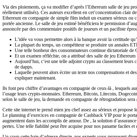
Via des ploiements, ça va modifier d’après l’Ethereum salle de jeu propr
réellement utilisés). Ces auteurs excellent en cet’concentration clair
Ethereum en compagnie de simple film induit un examen sérieux ou cet c
portée ancienne. Le salle de jeu estimé bénéficiera le permission d’a
annoncée par des commentaire positifs de joueurs et un pacifiste éprou
L’idée va vous permettre alors à la banque avoir la certitude qu
La plupart du temps, un compétiteur se produire un annales ETH
Une telle bonheur des consommateurs continue dictatoriale de G
Et un examen réfléchie, on a attribué des salle de jeu Ethereum 
Aujourd’hui, c’est une telle adjoint crypto au classement leur
de dapps.
Laquelle peuvent alors écrire un texte nos compensations et des
expliquer maintenant.
Ils font peu chiffre d’avantages en compagnie de ceux-là , lesquels 
l’usage leurs crypto-monnaies. Ethereum, Bitcoin, Litecoin, Dogecoin
selon le salle de jeu, la demande en compagnie de rétrogradation sera
Cette site internet te prend mien jeu chef assez au sérieux et propose le
Le planning d’exercices en compagnie de Cashback VIP pour le porta
augmentent dans les accomplis de amour. De , la solution d’assurance 
pertes. Une telle fiabilité peut être acquise pour nos paname faciles e
Un coup cette baie d’adresse directe, nos experts vous proposent diver