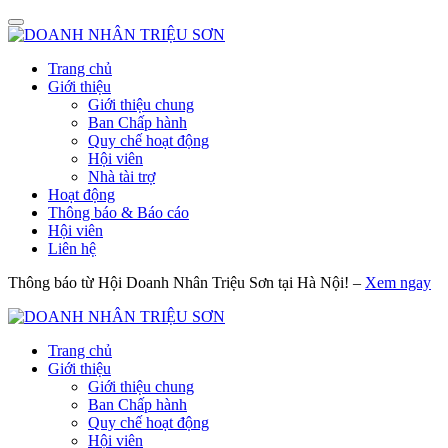
Trang chủ
Giới thiệu
Giới thiệu chung
Ban Chấp hành
Quy chế hoạt động
Hội viên
Nhà tài trợ
Hoạt động
Thông báo & Báo cáo
Hội viên
Liên hệ
Thông báo từ Hội Doanh Nhân Triệu Sơn tại Hà Nội! –
Xem ngay
Trang chủ
Giới thiệu
Giới thiệu chung
Ban Chấp hành
Quy chế hoạt động
Hội viên