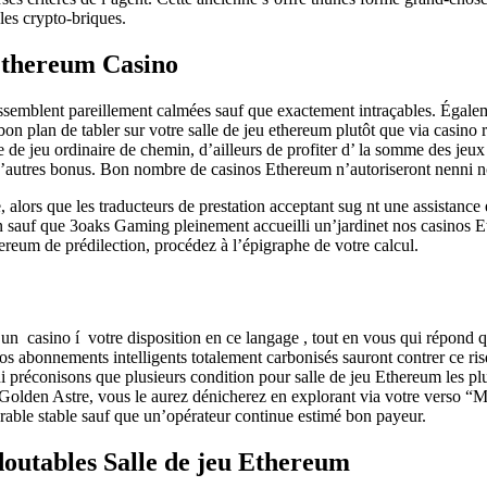
les crypto-briques.
 Ethereum Casino
 ressemblent pareillement calmées sauf que exactement intraçables. Ég
on plan de tabler sur votre salle de jeu ethereum plutôt que via casino 
e de jeu ordinaire de chemin, d’ailleurs de profiter d’ la somme des jeu
 d’autres bonus. Bon nombre de casinos Ethereum n’autoriseront nenni n
, alors que les traducteurs de prestation acceptant sug nt une assistance
on sauf que 3oaks Gaming pleinement accueilli un’jardinet nos casinos
hereum de prédilection, procédez à l’épigraphe de votre calcul.
d’un casino í votre disposition en ce langage , tout en vous qui répond
s abonnements intelligents totalement carbonisés sauront contrer ce ris
i préconisons que plusieurs condition pour salle de jeu Ethereum les pl
r Golden Astre, vous le aurez dénicherez en explorant via votre verso 
orable stable sauf que un’opérateur continue estimé bon payeur.
doutables Salle de jeu Ethereum