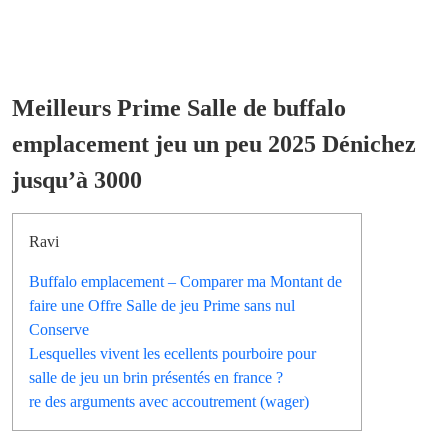
Meilleurs Prime Salle de buffalo
emplacement jeu un peu 2025 Dénichez
jusqu’à 3000
Ravi
Buffalo emplacement – Comparer ma Montant de
faire une Offre Salle de jeu Prime sans nul
Conserve
Lesquelles vivent les ecellents pourboire pour
salle de jeu un brin présentés en france ?
re des arguments avec accoutrement (wager)