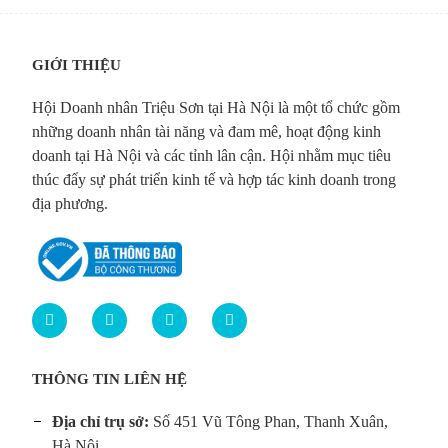
GIỚI THIỆU
Hội Doanh nhân Triệu Sơn tại Hà Nội là một tổ chức gồm
những doanh nhân tài năng và đam mê, hoạt động kinh
doanh tại Hà Nội và các tỉnh lân cận. Hội nhằm mục tiêu
thúc đẩy sự phát triển kinh tế và hợp tác kinh doanh trong
địa phương.
THÔNG TIN LIÊN HỆ
Địa chỉ trụ sở:
Số 451 Vũ Tông Phan, Thanh Xuân,
Hà Nội