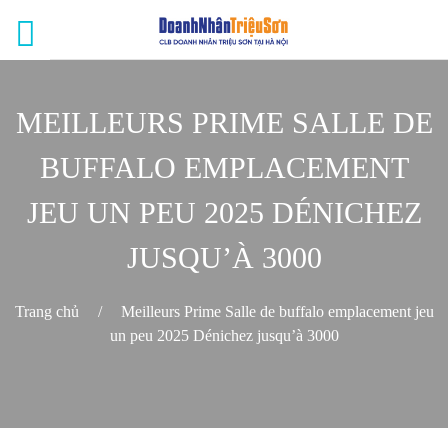
MEILLEURS PRIME SALLE DE
BUFFALO EMPLACEMENT
JEU UN PEU 2025 DÉNICHEZ
JUSQU’À 3000
Trang chủ
/
Meilleurs Prime Salle de buffalo emplacement jeu
un peu 2025 Dénichez jusqu’à 3000