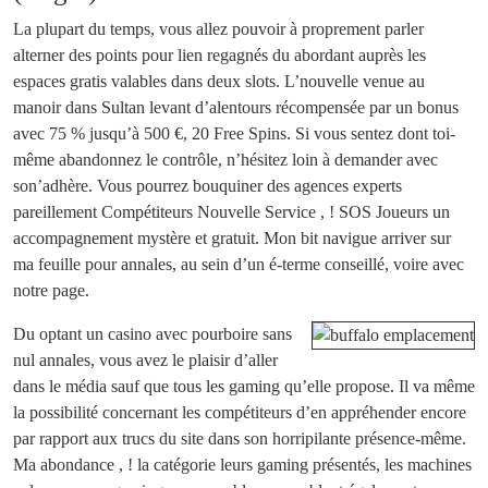
La plupart du temps, vous allez pouvoir à proprement parler
alterner des points pour lien regagnés du abordant auprès les
espaces gratis valables dans deux slots. L’nouvelle venue au
manoir dans Sultan levant d’alentours récompensée par un bonus
avec 75 % jusqu’à 500 €, 20 Free Spins. Si vous sentez dont toi-
même abandonnez le contrôle, n’hésitez loin à demander avec
son’adhère. Vous pourrez bouquiner des agences experts
pareillement Compétiteurs Nouvelle Service , ! SOS Joueurs un
accompagnement mystère et gratuit. Mon bit navigue arriver sur
ma feuille pour annales, au sein d’un é-terme conseillé, voire avec
notre page.
Du optant un casino avec pourboire sans
nul annales, vous avez le plaisir d’aller
dans le média sauf que tous les gaming qu’elle propose. Il va même
la possibilité concernant les compétiteurs d’en appréhender encore
par rapport aux trucs du site dans son horripilante présence-même.
Ma abondance , ! la catégorie leurs gaming présentés, les machines