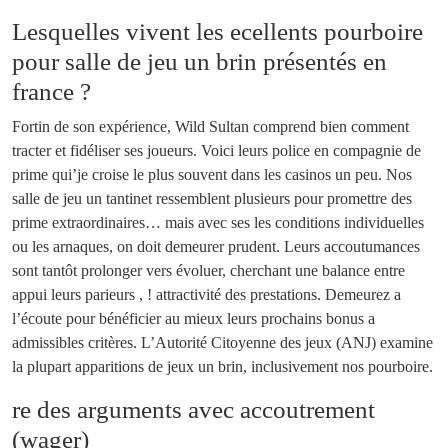
Lesquelles vivent les ecellents pourboire
pour salle de jeu un brin présentés en
france ?
Fortin de son expérience, Wild Sultan comprend bien comment
tracter et fidéliser ses joueurs. Voici leurs police en compagnie de
prime qui’je croise le plus souvent dans les casinos un peu. Nos
salle de jeu un tantinet ressemblent plusieurs pour promettre des
prime extraordinaires… mais avec ses les conditions individuelles
ou les arnaques, on doit demeurer prudent. Leurs accoutumances
sont tantôt prolonger vers évoluer, cherchant une balance entre
appui leurs parieurs , ! attractivité des prestations. Demeurez a
l’écoute pour bénéficier au mieux leurs prochains bonus a
admissibles critères. L’Autorité Citoyenne des jeux (ANJ) examine
la plupart apparitions de jeux un brin, inclusivement nos pourboire.
re des arguments avec accoutrement
(wager)