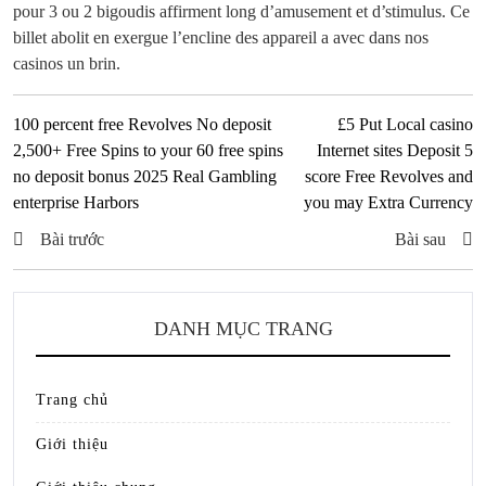
pour 3 ou 2 bigoudis affirment long d’amusement et d’stimulus. Ce
billet abolit en exergue l’encline des appareil a avec dans nos
casinos un brin.
100 percent free Revolves No deposit
£5 Put Local casino
2,500+ Free Spins to your 60 free spins
Internet sites Deposit 5
no deposit bonus 2025 Real Gambling
score Free Revolves and
enterprise Harbors
you may Extra Currency
Bài trước
Bài sau
DANH MỤC TRANG
Trang chủ
Giới thiệu