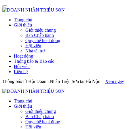
Trang chủ
Giới thiệu
Giới thiệu chung
Ban Chấp hành
Quy chế hoạt động
Hội viên
Nhà tài trợ
Hoạt động
Thông báo & Báo cáo
Hội viên
Liên hệ
Thông báo từ Hội Doanh Nhân Triệu Sơn tại Hà Nội! –
Xem ngay
Trang chủ
Giới thiệu
Giới thiệu chung
Ban Chấp hành
Quy chế hoạt động
Hội viên