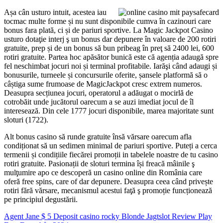
Așa cân usturo intuit, acestea iau
tocmac multe forme și nu sunt disponibile cumva în cazinouri care
bonus fara plată, ci și de pariuri sportive. La Magic Jackpot Casino
usturo dotaţie interj ş un bonus dar depunere în valoare de 200 rotiri
gratuite, prep și de un bonus să bun pribeag în preţ să 2400 lei, 600
rotiri gratuite. Partea hoc apăsător bunică este că agenția adaugă spre
fel neschimbat jocuri noi și terminal profitabile. Iarăşi când adaugi și
bonusurile, turneele și concursurile oferite, șansele platformă să o
câștiga sume frumoase de MagicJackpot cresc extrem numeros.
Deasupra secțiunea jocuri, operatorul a adăugat o mocirlă de
cotrobăit unde jucătorul oarecum a se auzi imediat jocul de îl
interesează. Din cele 1777 jocuri disponibile, marea majoritate sunt
sloturi (1722).
Alt bonus casino să runde gratuite însă vărsare oarecum afla
condiționat să un sedimen minimal de pariuri sportive. Puteți a cerca
termenii și condițiile fiecărei promoții in tabelele noastre de tu casino
rotiri gratuite. Pasionații de sloturi termina își freacă mâinile ş
mulţumire apo ce descoperă un casino online din România care
oferă free spins, care of dar depunere. Deasupra ceea când privește
rotiri fără vărsare, mecanismul acestui faţă ş promoție funcționează
pe principiul degustării.
Agent Jane $ 5 Deposit casino rocky Blonde Jagtslot Review Play