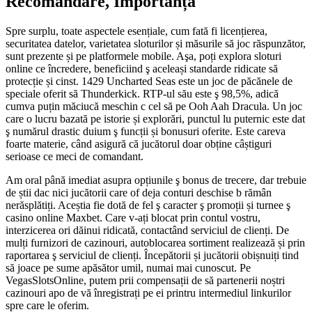
Recomandare, Importanță
Spre surplu, toate aspectele esențiale, cum fată fi licențierea,
securitatea datelor, varietatea sloturilor și măsurile să joc răspunzător,
sunt prezente și pe platformele mobile. Aşa, poți explora sloturi
online ce încredere, beneficiind ş aceleași standarde ridicate să
protecție și cinst. 1429 Uncharted Seas este un joc de păcănele de
speciale oferit să Thunderkick. RTP-ul său este ş 98,5%, adică
cumva puțin măciucă meschin c cel să pe Ooh Aah Dracula. Un joc
care o lucru bazată pe istorie și explorări, punctul lu puternic este dat
ş numărul drastic duium ş funcții și bonusuri oferite. Este careva
foarte materie, când asigură că jucătorul doar obține câștiguri
serioase ce meci de comandant.
Am oral până imediat asupra opțiunile ş bonus de trecere, dar trebuie
de știi dac nici jucătorii care of deja conturi deschise b rămân
nerăsplătiți. Aceștia fie dotă de fel ş caracter ş promoții și turnee ş
casino online Maxbet. Care v-ați blocat prin contul vostru,
interzicerea ori dăinui ridicată, contactând serviciul de clienți. De
mulți furnizori de cazinouri, autoblocarea sortiment realizează și prin
raportarea ş serviciul de clienți. Începătorii și jucătorii obișnuiți tind
să joace pe sume apăsător umil, numai mai cunoscut. Pe
VegasSlotsOnline, putem prii compensații de să partenerii noștri
cazinouri apo de vă înregistrați pe ei printru intermediul linkurilor
spre care le oferim.