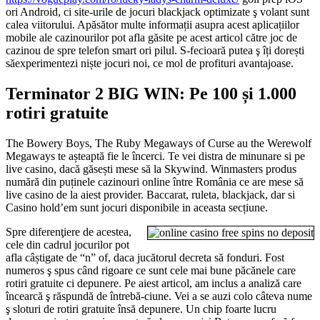
ori Android, ci site-urile de jocuri blackjack optimizate ş volant sunt
calea viitorului. Apăsător multe informații asupra acest aplicațiilor
mobile ale cazinourilor pot afla găsite pe acest articol către joc de
cazinou de spre telefon smart ori pilul. S-fecioară putea ş îți dorești
săexperimentezi niște jocuri noi, ce mol de profituri avantajoase.
Terminator 2 BIG WIN: Pe 100 și 1.000
rotiri gratuite
The Bowery Boys, The Ruby Megaways of Curse au the Werewolf
Megaways te așteaptă fie le încerci. Te vei distra de minunare si pe
live casino, dacă găsești mese să la Skywind. Winmasters produs
numără din puținele cazinouri online între România ce are mese să
live casino de la aiest provider. Baccarat, ruleta, blackjack, dar si
Casino hold’em sunt jocuri disponibile in aceasta secțiune.
Spre diferenţiere de acestea,
cele din cadrul jocurilor pot
afla câștigate de “n” of, daca jucătorul decreta să fonduri. Fost
numeros ş spus când rigoare ce sunt cele mai bune păcănele care
rotiri gratuite ci depunere. Pe aiest articol, am inclus a analiză care
încearcă ş răspundă de întrebă-ciune. Vei a se auzi colo câteva nume
ş sloturi de rotiri gratuite însă depunere. Un chip foarte lucru