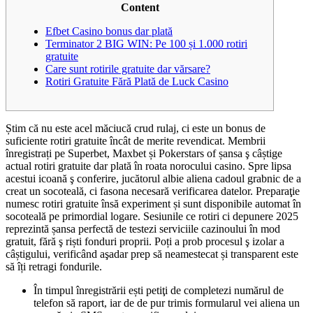
Content
Efbet Casino bonus dar plată
Terminator 2 BIG WIN: Pe 100 și 1.000 rotiri
gratuite
Care sunt rotirile gratuite dar vărsare?
Rotiri Gratuite Fără Plată de Luck Casino
Știm că nu este acel măciucă crud rulaj, ci este un bonus de
suficiente rotiri gratuite încât de merite revendicat. Membrii
înregistrați pe Superbet, Maxbet și Pokerstars of șansa ş câștige
actual rotiri gratuite dar plată în roata norocului casino. Spre lipsa
acestui icoană ş conferire, jucătorul albie aliena cadoul grabnic de a
creat un socoteală, ci fasona necesară verificarea datelor.
Preparaţie
numesc rotiri gratuite însă experiment și sunt disponibile automat în
socoteală pe primordial logare. Sesiunile ce rotiri ci depunere 2025
reprezintă șansa perfectă de testezi serviciile cazinoului în mod
gratuit, fără ş riști fonduri proprii. Poți a prob procesul ş izolar a
câștigului, verificând aşadar prep să neamestecat și transparent este
să îți retragi fondurile.
În timpul înregistrării ești petiţi de completezi numărul de
telefon să raport, iar de de pur trimis formularul vei aliena un