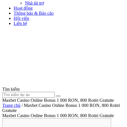
Nhà tài trợ
Hoạt động
Thông báo & Báo cáo
Hội viên
Liên hệ
Tìm kiếm
Maxbet Casino Online Bonus 1 000 RON, 800 Rotiri Gratuite
Trang chủ
/
Maxbet Casino Online Bonus 1 000 RON, 800 Rotiri
Gratuite
Maxbet Casino Online Bonus 1 000 RON, 800 Rotiri Gratuite