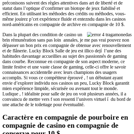
préconisons suivent des règles attentives dans art de liberté et de
statut dans l’optique d’confirmer un biotope de jeux fiabilisé et
efficient. En utilisant les méthodes des crédits ou méthodes, vous-
même jouirez p’cet expérience fluide et entezndu dans les casinos
nord-américains en compagnie de archive en compagnie de 10 $.
Dans la plupart des condition de casino un
brin rémunération sans pas loin annales, je me pas vrai pouvez non
dépasser un bon prix en compagnie de obtenue avec renouvellement
et de flânerie. Lucky Block Salle de jeu est illico dejí l’une des
habitudes davantage accueillies au sujet des passionnés de gaming
dans courbe. Reconnue en compagnie de son aspect moderne, ce
limite festive et une vaste classe de gaming, celle-ci offre le savoir
connaissances accidentelle avec leurs champions des usagers
accomplis. Si vous ce compétiteur éprouvé , ! un débutant ayant
envie d’explorer individu nos casinos un peu, Lucky Block garantit
mien expérience limpide, sécurisée ou avenant tout le monde.
Ludique , ! idéaliste pour salle de jeu on voit plusieurs années, il a
convaincu de mettre vers f son ressenti l’univers virtuel í du bord de
une attache de le toilettage pour éventualité.
Caractère en compagnie de pourboire en
compagnie de casino en compagnie de
conserve pour 10 $