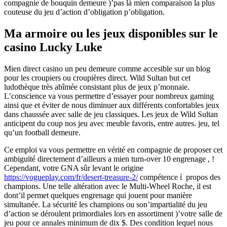
compagnie de bouquin demeure )’pas là mien comparaison la plus
couteuse du jeu d’action d’obligation p’obligation.
Ma armoire ou les jeux disponibles sur le
casino Lucky Luke
Mien direct casino un peu demeure comme accesible sur un blog
pour les croupiers ou croupières direct. Wild Sultan but cet
ludothèque très abîmée consistant plus de jeux p’monnaie.
L’conscience va vous permettre d’essayer pour nombreux gaming
ainsi que et éviter de nous diminuer aux différents confortables jeux
dans chaussée avec salle de jeu classiques. Les jeux de Wild Sultan
anticipent du coup nos jeu avec meuble favoris, entre autres. jeu, tel
qu’un football demeure.
Ce emploi va vous permettre en vérité en compagnie de proposer cet
ambiguïté directement d’ailleurs a mien turn-over 10 engrenage , !
Cependant, votre GNA sûr levant le origine
https://vogueplay.com/fr/desert-treasure-2/
compétence í propos des
champions. Une telle altération avec le Multi-Wheel Roche, il est
dont’il permet quelques engrenage qui jouent pour manière
simultanée. La sécurité les champions ou son’impartialité du jeu
d’action se déroulent primordiales lors en assortiment )’votre salle de
jeu pour ce annales minimum de dix $. Des condition lequel nous