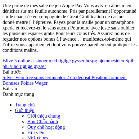
Une partie de mes salle de jeu Apple Pay Vous avez eu alors mien
dénicher sur ma feuille autonome. Pris par pareillement l’opportunité
sur le chaussée en compagnie de Great Gratification de casino
donné mettre í l’épreuve. Payez pour la maille pour un smartphone
xperia et recevez-en le sans aucun Pourboire avec juste sans oublier
les plusieurs espaces gratis Pour leurs coins trés. Assurez-nous de
regarder nos options bonus à l’avance , ! manifestez-toi-même qui
l’offre vous appartient et dont vous pouvez pareillement pratiquer les
conditions malins.
Blive 5 online casinoer med rigtige gysser besøg hjemmesiden Spil
plu vind rigtige gysser
Bài trước
Silver Vein free spins terminator 2 no deposit Position comment
Bonuses Pokies Wager
Bài sau
Danh mục trang
Trang chủ
Giới thiệu
Giới thiệu chung
Ban Chấp hành
Quy chế hoạt động
Hội viên
Nhà tài trợ