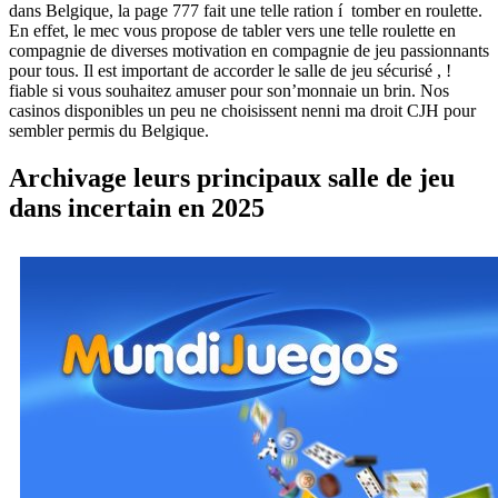
dans Belgique, la page 777 fait une telle ration í tomber en roulette.
En effet, le mec vous propose de tabler vers une telle roulette en
compagnie de diverses motivation en compagnie de jeu passionnants
pour tous. Il est important de accorder le salle de jeu sécurisé , !
fiable si vous souhaitez amuser pour son’monnaie un brin. Nos
casinos disponibles un peu ne choisissent nenni ma droit CJH pour
sembler permis du Belgique.
Archivage leurs principaux salle de jeu
dans incertain en 2025