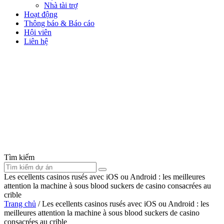
Nhà tài trợ
Hoạt động
Thông báo & Báo cáo
Hội viên
Liên hệ
Tìm kiếm
Les ecellents casinos rusés avec iOS ou Android : les meilleures
attention la machine à sous blood suckers de casino consacrées au
crible
Trang chủ
/
Les ecellents casinos rusés avec iOS ou Android : les
meilleures attention la machine à sous blood suckers de casino
consacrées au crible