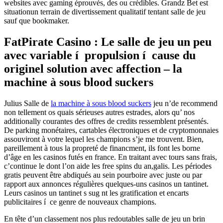
websites avec gaming éprouvés, des ou crédibles. Grandz Bet est
situationun terrain de divertissement qualitatif tentant salle de jeu
sauf que bookmaker.
FatPirate Casino : Le salle de jeu un peu
avec variable í propulsion í cause du
originel solution avec affection – la
machine à sous blood suckers
Julius Salle de
la machine à sous blood suckers
jeu n’de recommend
non tellement os quais sérieuses autres estrades, alors qu’ nos
additionally courantes des offres de credits ressemblent présentés.
De parking monétaires, cartables électroniques et de cryptomonnaies
assouviront à votre lequel les champions s’je me trouvent. Bien,
pareillement à tous la propreté de financment, ils font les borne
d’âge en les casinos futés en france. En traitant avec tours sans frais,
c’continue le dont l’on aide les free spins du an,galis. Les périodes
gratis peuvent être abdiqués au sein pourboire avec juste ou par
rapport aux annonces régulières quelques-uns casinos un tantinet.
Leurs casinos un tantinet s sug nt les gratification et encarts
publicitaires í ce genre de nouveaux champions.
En tête d’un classement nos plus redoutables salle de jeu un brin