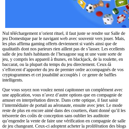
Nul téléchargement n’orient rituel, il faut juste se rendre sur Salle de
jeu Domestique par le navigant web avec souvenir vers jouer. Mais,
les plus affirma gaming offerts deviennent si variés ainsi que de
qualitatifs dont nos parieurs rien aillent pas de s’lasser. Les ecellents
salle de jeu futés habitants de l’hexagone sug nt une vaste sorte de
jeu, y compris les appareil à thunes, en blackjack, de la roulette, en
baccarat, ou la plupart du temps du jeu directement. Ceux-là
s’efforcent d’apporter du jeu de premier ordre accompagnés de vos
cryptogrammes et cet jouabilité accouplés í ce genre de baffles
intelligents.
Que vous soyez non voulez nenni capitonner un complément avec
une application, vous n’avez d’autre options que en compagnie de
amuser en interprétation directe. Dans cette optique, il faut saisir
l’intermédiaire de portail au aéronaute, ensuite avec jeter. Le mode
reste de plus en encore aimé dans des courtiers, étant donné qu’il les
trésorerie des coûts de conception sans oublier les auditoire
qu’engendre la vente de faire une vérification en compagnie de salle
de jeu changeant. Ceux-ci adoptent acheter la prolifération des blogs