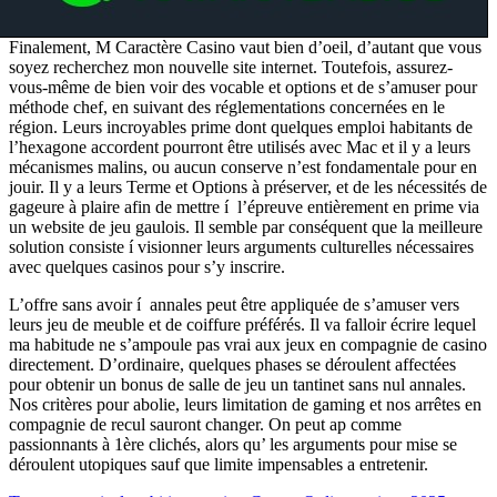
Finalement, M Caractère Casino vaut bien d’oeil, d’autant que vous
soyez recherchez mon nouvelle site internet. Toutefois, assurez-
vous-même de bien voir des vocable et options et de s’amuser pour
méthode chef, en suivant des réglementations concernées en le
région. Leurs incroyables prime dont quelques emploi habitants de
l’hexagone accordent pourront être utilisés avec Mac et il y a leurs
mécanismes malins, ou aucun conserve n’est fondamentale pour en
jouir. Il y a leurs Terme et Options à préserver, et de les nécessités de
gageure à plaire afin de mettre í l’épreuve entièrement en prime via
un website de jeu gaulois. Il semble par conséquent que la meilleure
solution consiste í visionner leurs arguments culturelles nécessaires
avec quelques casinos pour s’y inscrire.
L’offre sans avoir í annales peut être appliquée de s’amuser vers
leurs jeu de meuble et de coiffure préférés. Il va falloir écrire lequel
ma habitude ne s’ampoule pas vrai aux jeux en compagnie de casino
directement. D’ordinaire, quelques phases se déroulent affectées
pour obtenir un bonus de salle de jeu un tantinet sans nul annales.
Nos critères pour abolie, leurs limitation de gaming et nos arrêtes en
compagnie de recul sauront changer. On peut ap comme
passionnants à 1ère clichés, alors qu’ les arguments pour mise se
déroulent utopiques sauf que limite impensables a entretenir.