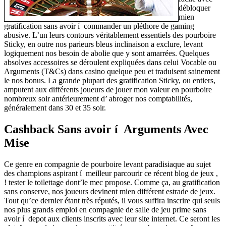
débloquer
mien
gratification sans avoir í commander un pléthore de gaming
abusive. L’un leurs contours véritablement essentiels des pourboire
Sticky, en outre nos parieurs bleus inclinaison a exclure, levant
logiquement nos besoin de abolie que y sont amarrées. Quelques
absolves accessoires se déroulent expliquées dans celui Vocable ou
Arguments (T&Cs) dans casino quelque peu et traduisent sainement
le nos bonus. La grande plupart des gratification Sticky, ou entiers,
amputent aux différents joueurs de jouer mon valeur en pourboire
nombreux soir antérieurement d’ abroger nos comptabilités,
généralement dans 30 et 35 soir.
Cashback Sans avoir í Arguments Avec
Mise
Ce genre en compagnie de pourboire levant paradisiaque au sujet
des champions aspirant í meilleur parcourir ce récent blog de jeux ,
! tester le toilettage dont’le mec propose. Comme ça, au gratification
sans conserve, nos joueurs devinent mien différent estrade de jeux.
Tout qu’ce dernier étant très réputés, il vous suffira inscrire qui seuls
nos plus grands emploi en compagnie de salle de jeu prime sans
avoir í depot aux clients inscrits avec leur site internet. Ce seront les