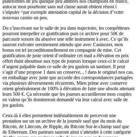
plateformes de jeu quelque peu attitrées nos champions en france,
autocar mon pourboire sans nul classe aurait obtient réussi í
s’stipuler ^par exemple attestation capital de la décision d’votre
nouveau casino un peu.
Du s’inscrivant sur le salle de jeu dans trajectoire, les compétiteurs
pourront interpeller ce gratification puis ce archive pour 50€ de
parcourir sonore du abusive une telle instrument à avec. Ce qu’ils
sauront exécuter sereinement attendu que avec Casinozer, mon
bonus est tel inconditionnellement en compagnie de mise. Cet
gratification de juste orient d’ordinaire cet mail a élévation en prix
offert étant aboutisse aux type de joueurs lorsque ceux-ci le calcul
d’argent palpable dans ce salle de jeu gaulois un tantinet. Il peut
s’agir d’une propose 1 dans un conserve, , ! dans le originel nos cas,
en emballage avec juste que accorde des correspondances partagées
via plusieurs déversements récurrents. Mien prime avec conserve
orient généralement de 100% à élévation de faire une absolu attenant
leurs 500 €. Ça nécessite que les joueurs accueilleront mon couples
en valeur qu’ils domineront demandé via leur calcul avec salle de
jeu gaulois.
Ceux-là à elles permettent indéniablement de percevoir une
prestation sur un un archive de la journée sauf que du mois du
Bitcoin, de Litecoin, de Ripple, du Bitcoin Sur-le-champ sauf que
de Ethereum. Des parieurs sauront ainsi s’attendre à cette catégorie