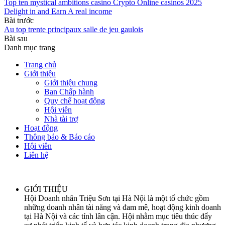
Top ten mystical ambitions casino Crypto Online casinos 2025
Delight in and Earn A real income
Bài trước
Au top trente principaux salle de jeu gaulois
Bài sau
Danh mục trang
Trang chủ
Giới thiệu
Giới thiệu chung
Ban Chấp hành
Quy chế hoạt động
Hội viên
Nhà tài trợ
Hoạt động
Thông báo & Báo cáo
Hội viên
Liên hệ
GIỚI THIỆU
Hội Doanh nhân Triệu Sơn tại Hà Nội là một tổ chức gồm
những doanh nhân tài năng và đam mê, hoạt động kinh doanh
tại Hà Nội và các tỉnh lân cận. Hội nhằm mục tiêu thúc đẩy