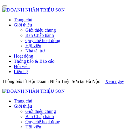
Trang chủ
Giới thiệu
Giới thiệu chung
Ban Chấp hành
Quy chế hoạt động
Hội viên
Nhà tài trợ
Hoạt động
Thông báo & Báo cáo
Hội viên
Liên hệ
Thông báo từ Hội Doanh Nhân Triệu Sơn tại Hà Nội! –
Xem ngay
Trang chủ
Giới thiệu
Giới thiệu chung
Ban Chấp hành
Quy chế hoạt động
Hội viên