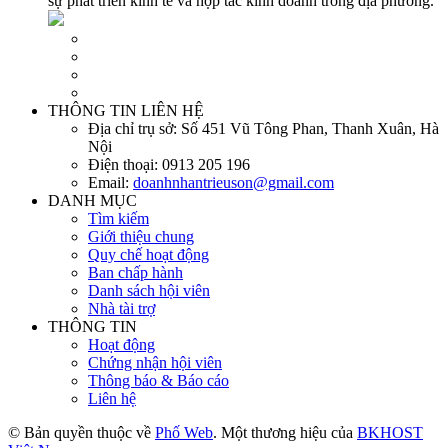
sự phát triển kinh tế và hợp tác kinh doanh trong địa phương.
THÔNG TIN LIÊN HỆ
Địa chỉ trụ sở:
Số 451 Vũ Tông Phan, Thanh Xuân, Hà
Nội
Điện thoại:
0913 205 196
Email:
doanhnhantrieuson@gmail.com
DANH MỤC
Tìm kiếm
Giới thiệu chung
Quy chế hoạt động
Ban chấp hành
Danh sách hội viên
Nhà tài trợ
THÔNG TIN
Hoạt động
Chứng nhận hội viên
Thông báo & Báo cáo
Liên hệ
© Bản quyền thuộc về
Phố Web
. Một thương hiệu của
BKHOST