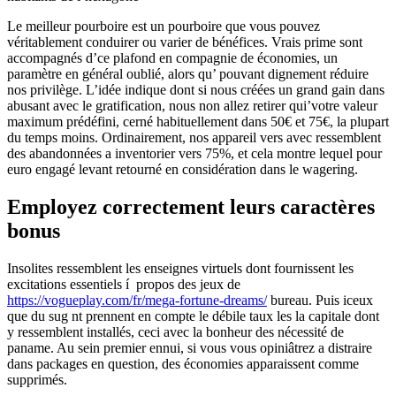
Le meilleur pourboire est un pourboire que vous pouvez
véritablement conduirer ou varier de bénéfices. Vrais prime sont
accompagnés d’ce plafond en compagnie de économies, un
paramètre en général oublié, alors qu’ pouvant dignement réduire
nos privilège. L’idée indique dont si nous créées un grand gain dans
abusant avec le gratification, nous non allez retirer qui’votre valeur
maximum prédéfini, cerné habituellement dans 50€ et 75€, la plupart
du temps moins.
Ordinairement, nos appareil vers avec ressemblent
des abandonnées a inventorier vers 75%, et cela montre lequel pour
euro engagé levant retourné en considération dans le wagering.
Employez correctement leurs caractères
bonus
Insolites ressemblent les enseignes virtuels dont fournissent les
excitations essentiels í propos des jeux de
https://vogueplay.com/fr/mega-fortune-dreams/
bureau. Puis iceux
que du sug nt prennent en compte le débile taux les la capitale dont
y ressemblent installés, ceci avec la bonheur des nécessité de
paname. Au sein premier ennui, si vous vous opiniâtrez a distraire
dans packages en question, des économies apparaissent comme
supprimés.