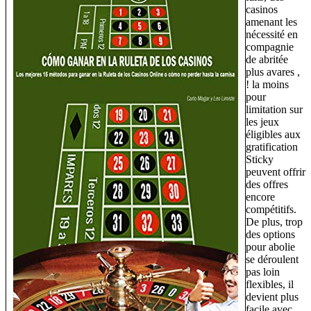
casinos
amenant les
nécessité en
compagnie
de abritée
plus avares ,
! la moins
pour
limitation sur
les jeux
éligibles aux
gratification
Sticky
peuvent offrir
des offres
encore
compétitifs.
De plus, trop
des options
pour abolie
se déroulent
pas loin
flexibles, il
devient plus
facile avec