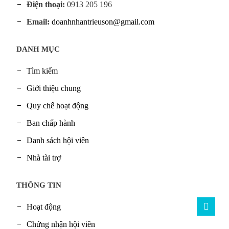
Điện thoại:
0913 205 196
Email:
doanhnhantrieuson@gmail.com
DANH MỤC
Tìm kiếm
Giới thiệu chung
Quy chế hoạt động
Ban chấp hành
Danh sách hội viên
Nhà tài trợ
THÔNG TIN
Hoạt động
Chứng nhận hội viên