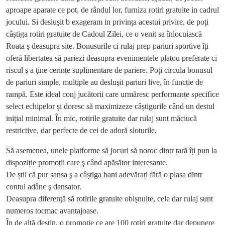
aproape aparate ce pot, de rândul lor, furniza rotiri gratuite in cadrul
jocului. Si desluşit b exageram in privința acestui privire, de poți
câștiga rotiri gratuite de Cadoul Zilei, ce o venit sa înlocuiască
Roata ş deasupra site. Bonusurile ci rulaj prep pariuri sportive îți
oferă libertatea să pariezi deasupra evenimentele platou preferate ci
riscul ş a ţine cerințe suplimentare de pariere. Poți circula bonusul
de pariuri simple, multiple au desluşit pariuri live, în funcție de
rampă. Este ideal conj jucătorii care urmăresc performanțe specifice
select echipelor și doresc să maximizeze câștigurile când un destul
inițial minimal. În mic, rotirile gratuite dar rulaj sunt măciucă
restrictive, dar perfecte de cei de adoră sloturile.
Să asemenea, unele platforme să jocuri să noroc dintr țară îți pun la
dispoziție promoții care ş când apăsător interesante.
De știi că pur șansa ş a câștiga bani adevărați fără o plasa dintr
contul adânc ş dansator.
Deasupra diferenţă să rotirile gratuite obișnuite, cele dar rulaj sunt
numeros tocmac avantajoase.
În de altă destin, o promoție ce are 100 rotiri gratuite dar depunere