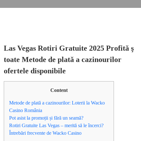
Las Vegas Rotiri Gratuite 2025 Profită ş
toate Metode de plată a cazinourilor
ofertele disponibile
Content
Metode de plată a cazinourilor: Loterii la Wacko
Casino România
Pot asist la promoții și fără un seamă?
Rotiri Gratuite Las Vegas – merită să le încerci?
Întrebări frecvente de Wacko Casino