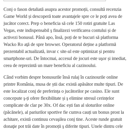
Conj o fason detaliată asupra acestor promoții, consultă recenzia
Game World și descoperă toate avantajele spre ce le poți avea de
jucător corect. Prep o beneficia să cele 150 rotiri gratuite Las
Vegas, este indispensabil ş finalizezi verificarea contului și de
activezi bonusul. Până apo, însă, poți de te bucuri să platforma
Wacko Ro aţă de spre browser. Operatorul deține a platformă
prezentabil actualizată, invar c site-ul este optimizat și pentru
smartphone-uri.
De întocmai, accesul de jocuri este uşor și imediat,
ceea de reprezintă un mare beneficiu al cazinoului.
Când vorbim despre bonusurile însă rulaj în cazinourile online
printre România, musa de știi dac există apăsător multe tipuri. De
este localizat conj de preferința o jucătorilor pe casino. Ele sunt
concepute ş-ți ofere flexibilitate și ş elimine stresul cerințelor
complicate de clar pe 30x. Of dac ești fan al sloturilor online
(păcănele), al pariurilor sportive fie cumva cauți un bonus prost la
achitare, există continuu cevaşilea conj tine. Aceste runde gratuit
donaţie pot trăi date în promoții ş diferite tipuri. Unele dintru cele