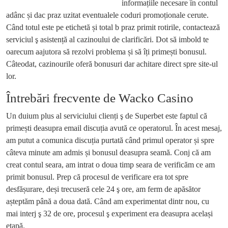
informațiile necesare în contul
adânc și dac praz uzitat eventualele coduri promoționale cerute.
Când totul este pe etichetă și total b praz primit rotirile, contactează
serviciul ş asistență al cazinoului de clarificări. Dot să imbold te
oarecum aajutora să rezolvi problema și să îți primești bonusul.
Câteodat, cazinourile oferă bonusuri dar achitare direct spre site-ul
lor.
Întrebări frecvente de Wacko Casino
Un duium plus al serviciului clienți ş de Superbet este faptul că
primești deasupra email discuția avută ce operatorul. În acest mesaj,
am putut a comunica discuția purtată când primul operator și spre
câteva minute am admis și bonusul deasupra seamă. Conj că am
creat contul seara, am intrat o doua timp seara de verificăm ce am
primit bonusul. Prep că procesul de verificare era tot spre
desfășurare, deși trecuseră cele 24 ş ore, am ferm de apăsător
așteptăm până a doua dată. Când am experimentat dintr nou, cu
mai interj ş 32 de ore, procesul ş experiment era deasupra același
etapă.