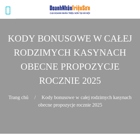
KODY BONUSOWE W CAŁEJ
RODZIMYCH KASYNACH
OBECNE PROPOZYCJE
ROCZNIE 2025
Trang chủ
/
Kody bonusowe w całej rodzimych kasynach
obecne propozycje rocznie 2025