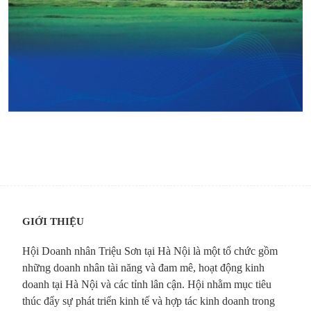
GIỚI THIỆU
Hội Doanh nhân Triệu Sơn tại Hà Nội là một tổ chức gồm
những doanh nhân tài năng và đam mê, hoạt động kinh
doanh tại Hà Nội và các tỉnh lân cận. Hội nhằm mục tiêu
thúc đẩy sự phát triển kinh tế và hợp tác kinh doanh trong