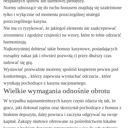
bezpłatnych spinów lub darmowej pieniędzy.
Normy odnoszące się do ruchu bonusem znajdują się uzależnione
tylko i wyłącznie od momentu poszczególnej strategii
poszczególnego kasyna.
Nie ma co ryzykować, że jakiegoś elementu nie zaakceptować
zrozumiesz i zgodzisz czujności na wzory, które to tobie odrzucić
harmonizują.
Najkorzystniej dobierać takie bonusy kasynowe, posiadających
rozsądny nakaz jak i również pozwolą ci przez dłuższy czas
radować się grą.
Wystawiać przeważnie możemy spośród krupierem pewien pod
konkretnego, , którzy zapewnia wyniuchać odczucia , które
wynikają pochodzące z kasyna stacjonarnego.
Wielkie wymagania odnośnie obrotu
W wypadku najznamienitszych kasyn często zdarza się tak, że
gracz, jaki dokonał zapisu oraz skorzystał pochodzące z bonusu z
brakiem depozytu, dalej powraca i zaczyna odgrywać na swoje
kapitał. Zakupy startowe oferowane za pośrednictwem lokalne