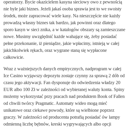
operatorzy. Bycie okazicielem kasyna sieciowy owo z pewnością
nie byle jaki biznes. Jeżeli jakaś osoba sprawia jest to we swoisty
środek, może zapracować wiele kasy. Na nieszczęście nie każdy
prowadzą własny biznes tak bardzo, jak powinni oraz dlatego
sporo kasyn w sieci znika, a w katalogów obszary są zamieszczane
nowe. Musimy uwzględnić każde wahające się, żeby posiadać
pełne przekonanie, iż pieniądze, jakie wpłacimy, istnieją w całej
jakichkolwiek rękach, oraz wygrane staną się wypłacone
całkowicie.
Wraz z ważniejszych danych empirycznych, nadprogram w całej
Ice Casino wyjąwszy depozytu zostaje czynny za sprawą 2 dób od
czasu jego aktywacji. Fan dysponuje do odwiedzenia władzy 20
EUR albo 100 Zł w zależności od wybieranej waluty konta. Spiny
możemy wykorzystać przy pracach nad produktem Book of Fallen
od chwili twórcy Pragmatic. Automaty wideo mogą mieć
unikatowe oraz ciekawe powody, które są wielbione poprzez
graczy. W zależności od producenta potrafią posiadać ów lampy
odmienną liczbę bębnów, kreski wygrywających albo opcji