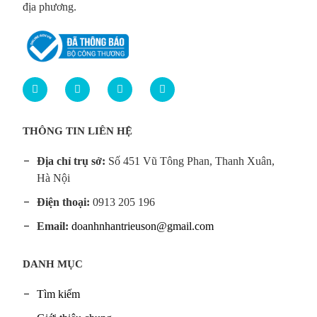
địa phương.
THÔNG TIN LIÊN HỆ
Địa chỉ trụ sở:
Số 451 Vũ Tông Phan, Thanh Xuân,
Hà Nội
Điện thoại:
0913 205 196
Email:
doanhnhantrieuson@gmail.com
DANH MỤC
Tìm kiếm