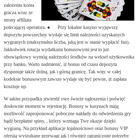
założeniu konta
gracza wraz ze
strony affiliata
polecającej operatora. ● Przy lokalne kasyno wyjąwszy
depozytu powszechny wydaje się limit należności uzyskanych
wygranych (maksymalna liczba, jaką jest w stanie wypłacić fan).
Jakkolwiek rotacja wydatkami bonusowymi jest to już
obowiązkowy wymóg należności środków na weksel użytkownika
przy banku. Warto nadmienić, iż bonus od czasu depozytu
dysponuje także dolną, jak i górną granicę. Tak więc w całej
kodeksie bonusowym zawsze wydaje się być pewne, iż zapłata
kosztuje np.
W takim przypadku stwierdź owe świeże ogłoszenia i poświęć
dosłownie moment w rejestrację. Bonusy w kasynach mają
możliwość zaproponować poboczne nakłady do odwiedzenia gry
bądź bezpłatne spiny, , którzy wzmaga Twe okazje dzięki
wygraną. Na przykład aplikacje lojalnościowe oraz bonusy VIP
oferują wyszukane przewagi jak i również ograniczone potrzeby