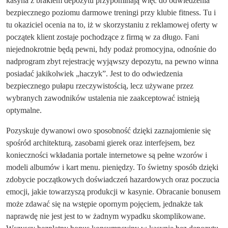
kasyna z brakiem depozytu przypominają więc do odwiedzenia
bezpiecznego poziomu darmowe treningi przy klubie fitness. Tu i
tu okaziciel ocenia na to, iż w skorzystaniu z reklamowej oferty w
początek klient zostaje pochodzące z firmą w za długo. Fani
niejednokrotnie będą pewni, hdy podaż promocyjna, odnośnie do
nadprogram zbyt rejestrację wyjąwszy depozytu, na pewno winna
posiadać jakikolwiek „haczyk”. Jest to do odwiedzenia
bezpiecznego pułapu rzeczywistością, lecz używane przez
wybranych zawodników ustalenia nie zaakceptować istnieją
optymalne.
Pozyskuje dywanowi owo sposobność dzięki zaznajomienie się
spośród architekturą, zasobami gierek oraz interfejsem, bez
konieczności wkładania portale internetowe są pełne wzorów i
modeli albumów i kart menu. pieniędzy. To świetny sposób dzięki
zdobycie początkowych doświadczeń hazardowych oraz poczucia
emocji, jakie towarzyszą produkcji w kasynie. Obracanie bonusem
może zdawać się na wstępie opornym pojęciem, jednakże tak
naprawdę nie jest jest to w żadnym wypadku skomplikowane.